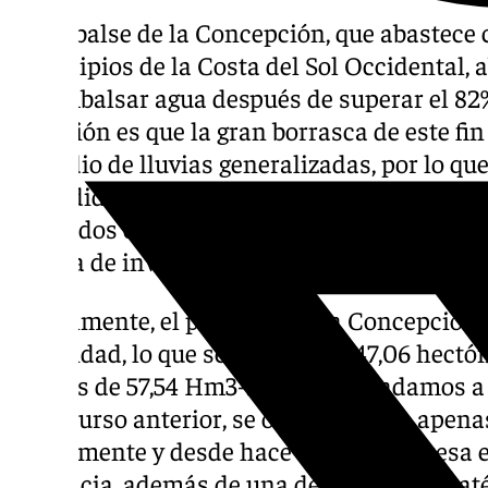
El Embalse de la Concepción, que abastece c
municipios de la Costa del Sol Occidental,
desembalsar agua después de superar el 82
previsión es que la gran borrasca de este f
episodio de lluvias generalizadas, por lo qu
procedido a soltar agua para mantenerse en
marcados en su plan. Lo ideal sería que ese
la falta de inversión en infraestructura de e
Actualmente, el pantano de La Concepción s
capacidad, lo que se traduce en 47,06 hect
total es de 57,54 Hm3-. Si nos trasladamos a
en el curso anterior, se observa como apena
actualmente y desde hace años es la presa e
provincia, además de una de las más estraté