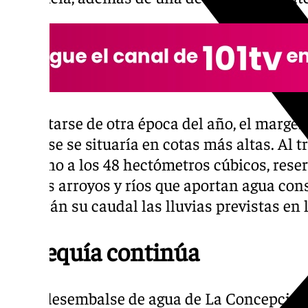
De tratarse de otra época del año, el margen
embalse se situaría en cotas más altas. Al tr
en torno a los 48 hectómetros cúbicos, rese
con los arroyos y ríos que aportan agua con
sumarán su caudal las lluvias previstas en 
La sequía continúa
El de desembalse de agua de La Concepción 