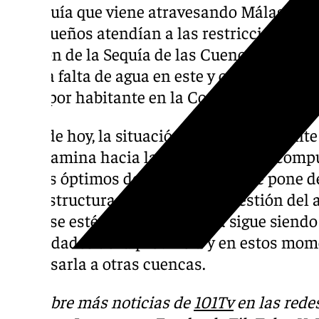
de sequía que viene atravesando Málaga. El 
malagueños atendían a las restricciones d
Gestión de la Sequía de las Cuencas Medite
ante la falta de agua en este y otros pantan
litros por habitante en la Costa del Sol occi
A día de hoy, la situación es completamente 
se encamina hacia la apertura de sus compu
niveles óptimos de seguridad, lo que pone d
infraestructuras e inversión en gestión del 
embalse esté lleno el agua esta sigue siend
necesidades de la provincia y en estos mom
trasvasarla a otras cuencas.
Descubre más noticias de
101Tv
en las rede