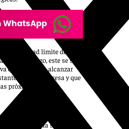
 de capacidad límite del
atarse de marzo, este se sitúa
rva que se espera alcanzar
stantemente a la presa y que
las próximas horas.
contrasta con la situación