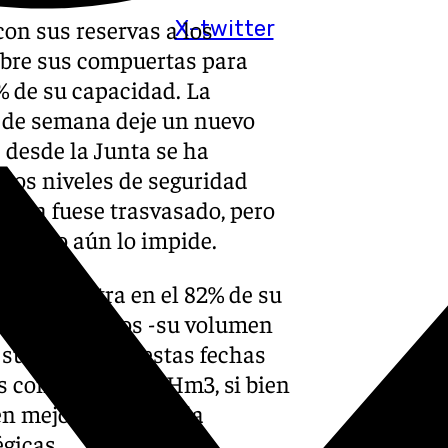
on sus reservas a los
X-twitter
 abre sus compuertas para
% de su capacidad. La
in de semana deje un nuevo
e desde la Junta se ha
 los niveles de seguridad
 agua fuese trasvasado, pero
ste tipo aún lo impide.
e encuentra en el 82% de su
ómetros cúbicos -su volumen
 su estado por estas fechas
s contaba con 15 Hm3, si bien
n mejor estado de la
gicas.