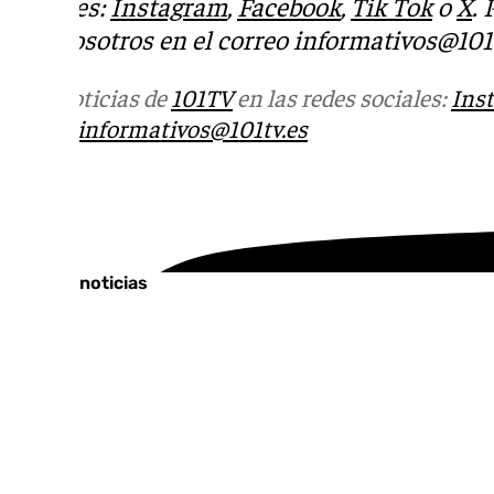
sociales:
Instagram
,
Facebook
,
Tik Tok
o
X
.
con nosotros en el correo
informativos@101t
Más noticias de
101TV
en las redes sociales:
Ins
correo
informativos@101tv.es
Tags:
Últimas noticias