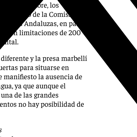
pasado octubre, los
el consumo de la Comisión de
rráneas Andaluzas, en parte
os, con limitaciones de 200
dental.
diferente y la presa marbellí
ertas para situarse en
e manifiesto la ausencia de
agua, ya que aunque el
o una de las grandes
entos no hay posibilidad de
s