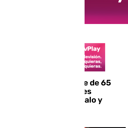
Detienen a un hombre de 65
años por incendiar tres
contenedores en El Palo y
Pedregalejo