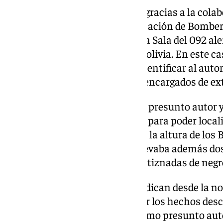
De nuevo, se actuó con rapidez gracias a la cola
en servicio de paisano y una dotación de Bomber
embargo, 15 minutos después, la Sala del 092 al
desprendiendo humo en calle Bolivia. En este cas
servicios de emergencia pudo identificar al autor
Los propios vecinos fueron los encargados de ex
Una vez obtenidos los datos del presunto autor y
se iniciaron batidas por la zona para poder loca
unidad observó a un individuo a la altura de l
dos contenedores. El hombre llevaba además do
apreciando también las manos tiznadas de negro
De forma espontánea, según indican desde la nota
hechos a uno de los agentes. Por los hechos desc
puesto a disposición judicial como presunto auto