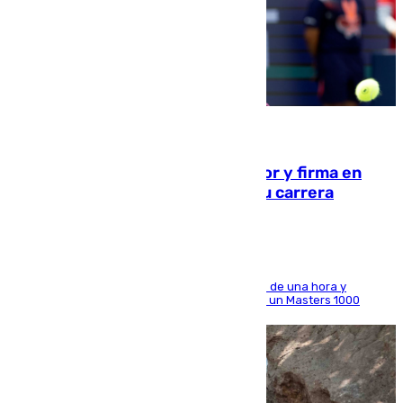
09.08.2026
Daniel Mérida derriba a Griekspoor y firma en
Montreal el mejor resultado de su carrera
El madrileño arrolla al neerlandés en poco más de una hora y
alcanza por primera vez los cuartos de final de un Masters 1000