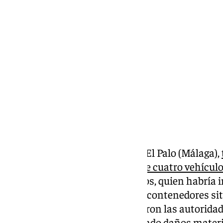
Ignacio Pérez
jueves, 23 enero 2025, 13:35
Compartir:
Nuevo suceso en la barriada de El Palo (Málaga),
durante la pasada semana entre cuatro vehícul
detención de un varón de 65 años, quien habría i
tras provocar tres incendios en contenedores sit
ciudad. Además, según informaron las autoridad
manipulaba otros dos, provocando daños material