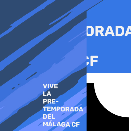
Ir
al
contenido
Tiktok