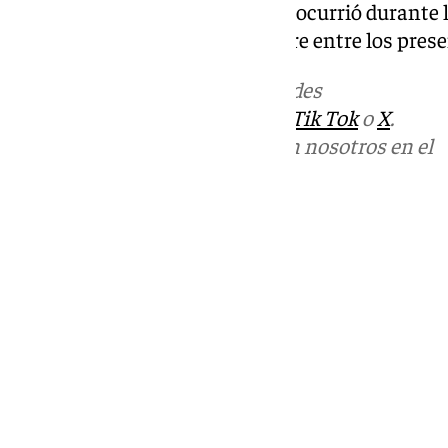
bienes de uso público. Todo ello ocurrió durante 
provocando cierta incertidumbre entre los prese
Más noticias de
101TV
en las redes
sociales:
Instagram
,
Facebook
,
Tik Tok
o
X
.
Puedes ponerte en contacto con nosotros en el
correo
informativos@101tv.es
Tags:
Últimas noticias