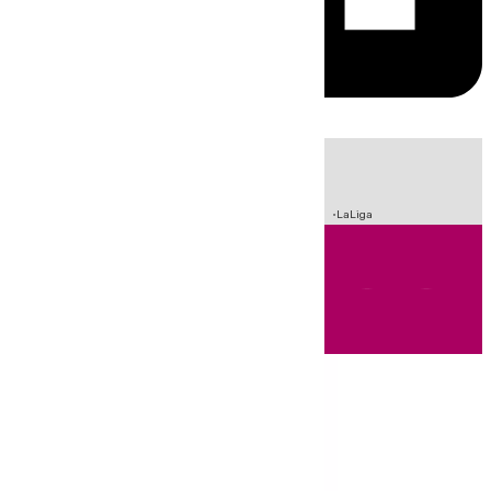
HOY
|
Sucesos
Incendios
Fútbol
Crisis Migratoria en Ceuta
LaLiga
Andalucía