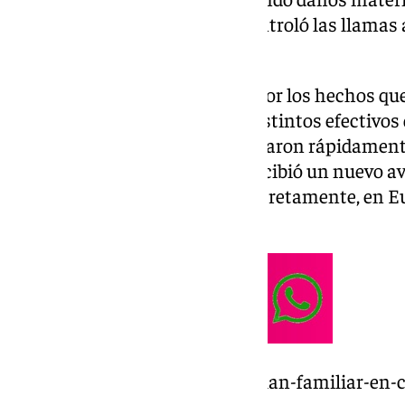
servicios llegó con rapidez y controló las llama
mayores.
La primera llamada se realizó por los hechos qu
avenida de Salvador Allende. Distintos efectivos d
Cuerpo de Bomberos se desplazaron rápidamente a
fuego. Minutos más tarde, se recibió un nuevo avi
otra calle del Distrito Este, concretamente, en E
Pedregalejo.
https://www.101tv.es/cae-un-clan-familiar-en-c