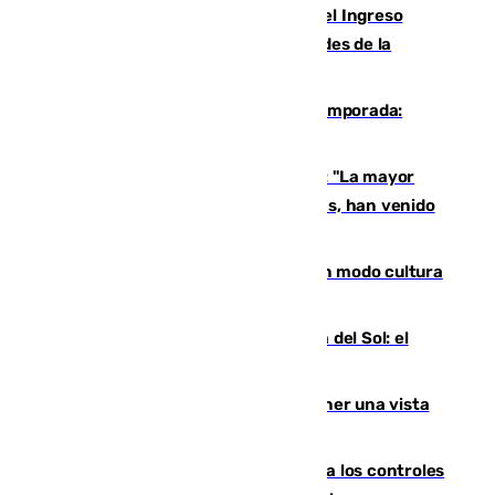
Cádiz aumenta un 15% en el cobro del Ingreso
Mínimo Vital junto a otras particularidades de la
provincia
La 'delicatessen' de Isco en la pretemporada:
pisadita y cañito ante el Bournemouth
Un testimonio del colapso en Ceuta: "La mayor
parte de los que han venido son víctimas, han venido
engañados"
Torrenueva Costa pone el verano en modo cultura
con actividades para todos los públicos
Este es el palmarés del Trofeo Costa del Sol: el
Málaga lidera la tabla con 12 triunfos
Estos son los mejores sitios para tener una vista
privilegiada del eclipse en Andalucía
La Junta da explicaciones y refuerza los controles