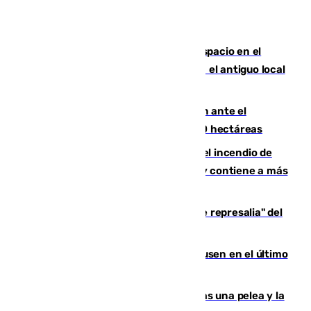
Las marca internacionales ganan espacio en el
Centro de Málaga: La Tagliatella abre en el antiguo local
de Vox Sports Bar
Moreno pide extremar la precaución ante el
incendio de Niebla, que supera las 4.000 hectáreas
340 personas más desalojadas por el incendio de
Niebla, que mantiene a 410 evacuadas y contiene a más
de 500 efectivos trabajando
Italia responde ante las "medidas de represalia" del
Gobierno de Sánchez
El Sevilla se desinfla ante el Leverkusen en el último
ensayo (1-2)
Tensión en la prisión de Alhaurín tras una pelea y la