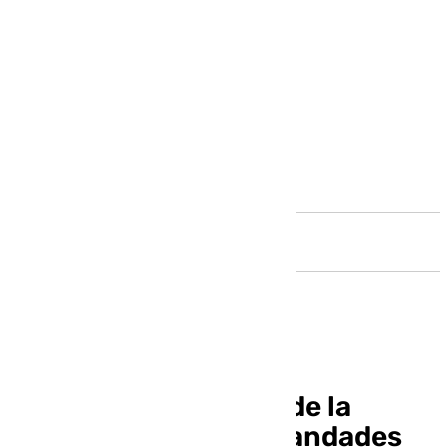
Andalucía
Dimite el presidente de la
Agrupación de Hermandades