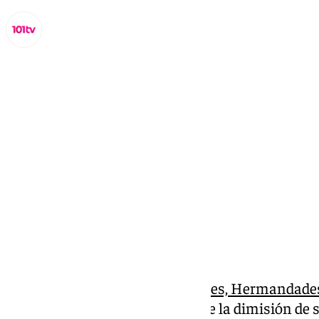
Miguel Alfonso
miércoles, 11 septiembre 2024, 18:13
Compartir:
La
Agrupación de Congregaciones, Hermandades y
Málaga
comunica públicamente la dimisión de su