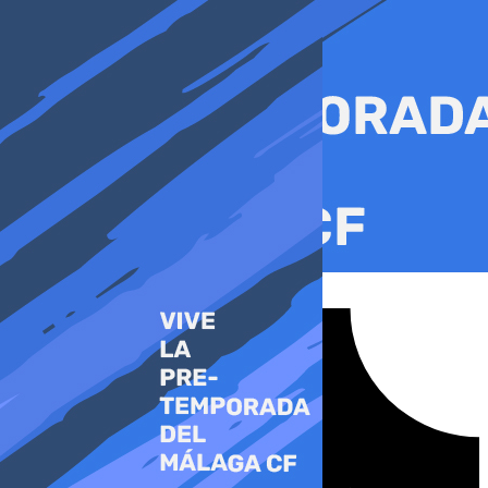
Ir
al
contenido
Tiktok