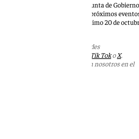
noviembre. Mientras tanto, la Junta de Gobierno
asumirá la organización de los próximos eventos
Glorias, que tendrá lugar el próximo 20 de octubr
Virgen del Carmen de Olías.
Más noticias de
101TV
en las redes
sociales:
Instagram
,
Facebook
,
Tik Tok
o
X
.
Puedes ponerte en contacto con nosotros en el
correo
informativos@101tv.es
Tags:
Últimas noticias