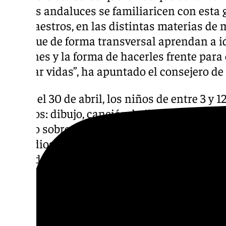
y niñas andaluces se familiaricen con esta g
sus maestros, en las distintas materias de m
para que de forma transversal aprendan a id
comunes y la forma de hacerles frente para 
a salvar vidas”, ha apuntado el consejero de
Hasta el 30 de abril, los niños de entre 3 y
trabajos: dibujo, canción, baile, mural colect
trabajo sobre el 112, los servicios de emerge
incendios, inundaciones…). Para ello, se han
segundo ciclo de infantil, de primero a terc
sexto de primaria.
Jornada de la Prevención