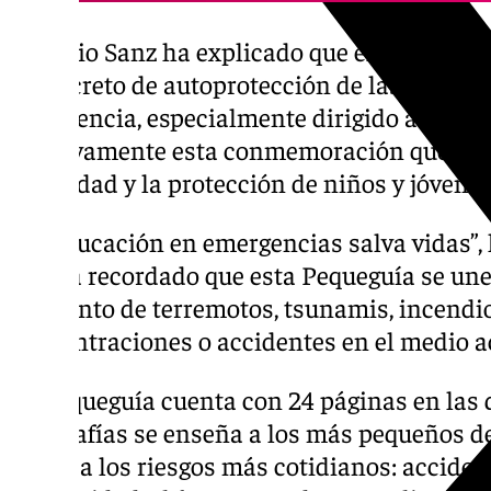
Antonio Sanz ha explicado que el ejecutivo 
un decreto de autoprotección de las persona
emergencia, especialmente dirigido a mayor
positivamente esta conmemoración que ha p
seguridad y la protección de niños y jóvenes
“La educación en emergencias salva vidas”,
que ha recordado que esta Pequeguía se une 
momento de terremotos, tsunamis, incendio
concentraciones o accidentes en el medio a
La Pequeguía cuenta con 24 páginas en las q
infografías se enseña a los más pequeños d
frente a los riesgos más cotidianos: acciden