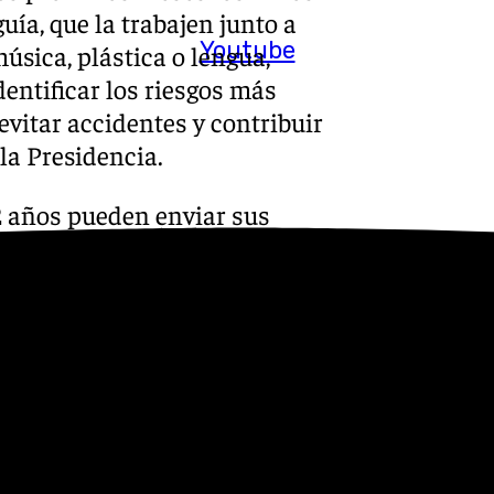
uía, que la trabajen junto a
Youtube
úsica, plástica o lengua,
entificar los riesgos más
evitar accidentes y contribuir
 la Presidencia.
 12 años pueden enviar sus
ivo, creación artística o
ncia y los riesgos (terremotos,
 establecido tres categorías:
ero de primaria y de cuarto a