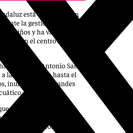
andaluz está trabajando en
s ante la gestión de una
es y niños y ha valorado muy
uesto en el centro la
.
 ha subrayado Antonio Sanz,
a las ya editadas hasta el
s, inundaciones, grandes
cuático.
ue a través de dibujos e
e la casa cómo protegerse
tes en el hogar con la