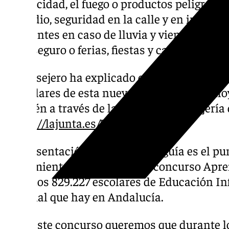
electricidad, el fuego o productos peligroso
incendio, seguridad en la calle y en interne
accidentes en caso de lluvia y viento fuerte,
baño seguro o ferias, fiestas y cabalgatas.
El consejero ha explicado que se ha hecho 
ejemplares de esta nueva guía que desde ho
también a través de la web de la Consejería 
(
https://lajunta.es/56opt
).
La presentación de esta nueva guía es el pun
lanzamiento, hoy mismo, del concurso Apren
entre los 829.227 escolares de Educación In
Especial que hay en Andalucía.
“Con este concurso queremos que durante l