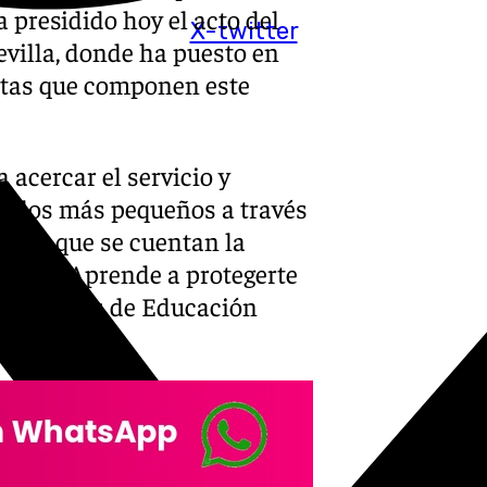
 presidido hoy el acto del
X-twitter
evilla, donde ha puesto en
istas que componen este
acercar el servicio y
tre los más pequeños a través
e las que se cuentan la
scolar Aprende a protegerte
a alumnos de Educación