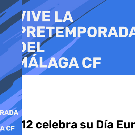
Ir
al
contenido
El 112 celebra su Día E