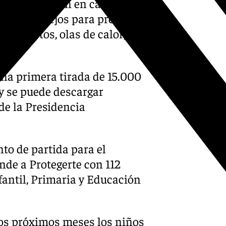
s, pero también en caso de
t, con consejos para prevenir
 terremotos, olas de calor,
una primera tirada de 15.000
y se puede descargar
de la Presidencia
to de partida para el
de a Protegerte con 112
fantil, Primaria y Educación
os próximos meses los niños