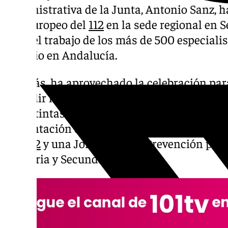
Administrativa de la Junta, Antonio Sanz, ha
Día Europeo del
112
en la sede regional en S
valor el trabajo de los más de 500 especial
servicio en Andalucía.
Además, ha aprovechado la celebración para 
difundir la cultura de la autoprotección en
de distintas actividades de divulgación entr
presentación de la Pequeguía, el concurso e
con
112
y una Jornada de la Prevención par
Primaria y Secundaria.