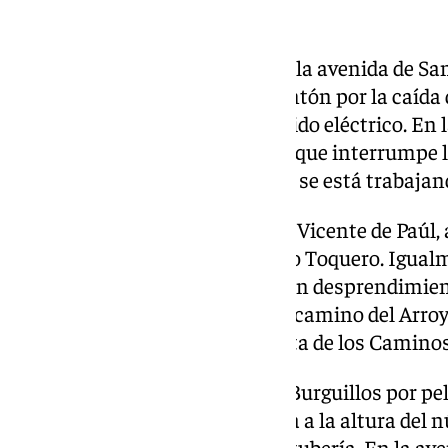
en la calzada.
Por su parte, en la zona este, en la avenida de Sa
en el acceso a Pinares de San Antón por la caída
dimensiones que afecta al tendido eléctrico. En l
producido un desprendimiento que interrumpe l
Los Coliches, en cuyo arreglo ya se está trabajan
Las calles Ramos Carrión y San Vicente de Paúl, 
circulación a la altura del arroyo Toquero. Igualm
Gibralfaro ha sido cortado por un desprendimient
desprendimiento de piedras en camino del Arroy
cerrar el acceso desde calle Junta de los Camin
También se ha cortado la calle Burguillos por pe
La calle La Maltesa está cortada a la altura del
provocado por la rotura de una tubería. En la av