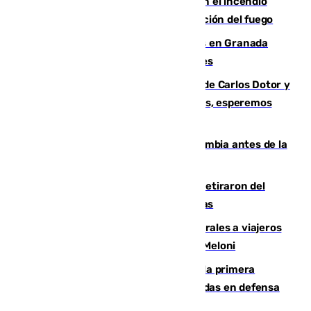
Activado el nivel 2 de emergencia en el incendio
forestal de Niebla por la compleja evolución del fuego
Controlado un incendio de rastrojos en Granada
junto a la autovía y al Callejón de Nogales
Juanfran Funes, sobre las lesiones de Carlos Dotor y
Fernando Calero: “Estamos preocupados, esperemos
que no sea nada”
Felipe VI refuerza los lazos con Colombia antes de la
llegada del nuevo presidente
Fernando Calero y Carlos Dotor se retiraron del
encuentro contra el Ceuta con molestias
España restablece controles temporales a viajeros
procedentes de Italia como repuesta a Meloni
El Málaga cae ante el Ceuta y suma la primera
derrota de la pretemporada dejando dudas en defensa