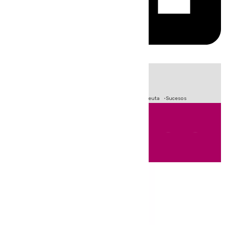
HOY
|
Fútbol
Primera División
LaLiga
Crisis Migratoria en Ceuta
Sucesos
Andalucía