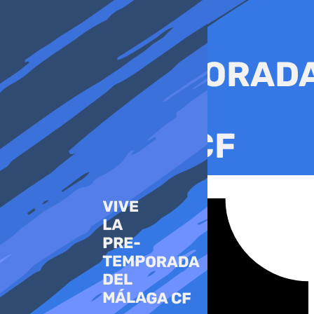
Ir
al
contenido
Tiktok