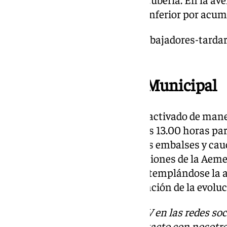
ha cerrado el tráfico en el paso inferior por acu
https://www.101tv.es/miles-trabajadores-tardar
corte-d-a-397/
Plan de Emergencia Municipal
El Ayuntamiento de Málaga ha activado de maner
Emergencia Municipal desde las 13.00 horas par
exhaustivo de la situación de los embalses y cauc
municipal. Según las actualizaciones de la Aemet
mantenga hasta el viernes, contemplándose la 
preventivas y correctivas en función de la evoluc
Descubre más noticias de 101TV en las redes soc
Tok
o
X
. Puedes ponerte en contacto con nosotro