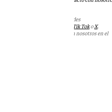
informativos@101tv.es
Más noticias de
101TV
en las redes
sociales:
Instagram
,
Facebook
,
Tik Tok
o
X
.
Puedes ponerte en contacto con nosotros en el
correo
informativos@101tv.es
Tags:
Últimas noticias