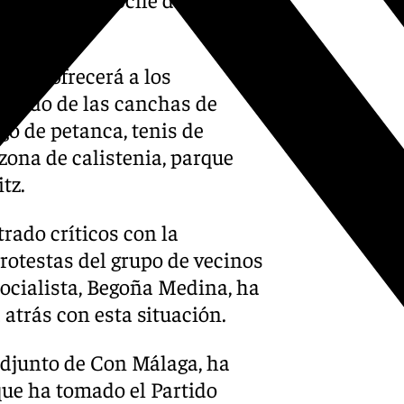
po se ofrecerá a los
utando de las canchas de
go de petanca, tenis de
 zona de calistenia, parque
tz.
rado críticos con la
otestas del grupo de vecinos
socialista, Begoña Medina, ha
atrás con esta situación.
 adjunto de Con Málaga, ha
que ha tomado el Partido