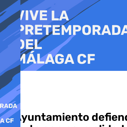
Ir
al
contenido
El Ayuntamiento defien