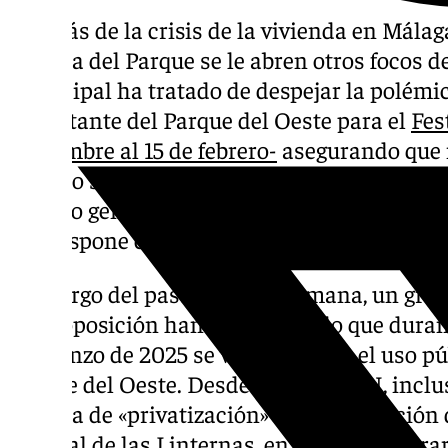
Además de la crisis de la vivienda en Málaga
Casona del Parque se le abren otros focos de
municipal ha tratado de despejar la polémic
importante del Parque del Oeste para el
Fes
noviembre al 15 de febrero-
asegurando que m
espacio seguirá funcionando con normalidad
público general más de 40.000 metros cuadr
que dispone esta importante zona verde par
A lo largo del pasado fin de semana, un grup
de la oposición han denunciando que durant
comienzo de 2025 se va a cercenar el uso pú
Parque del Oeste. Desde el PSOE e IU, inclus
medida de «privatización» con la acotación 
Festival de las Linternas, en el que se cobra