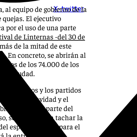
, al equipo de gobierno de la
X-twitter
 quejas. El ejecutivo
a por el uso de una parte
tival de Linternas -del 30 de
ás de la mitad de este
. En concreto, se abrirán al
ados de los 74.000 de los
a la ciudad.
o de vecinos y los partidos
e toda la Navidad y el
blico de buena parte del
o, se ha llegado a tachar la
del espacio público para el
rá la entrada.