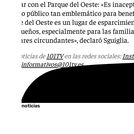
Popular con el Parque del Oeste: «Es inacep
espacio público tan emblemático para benefi
Parque del Oeste es un lugar de esparcimien
malagueños, especialmente para las familias
populares circundantes», declaró Sguiglia.
Más noticias de
101TV
en las redes sociales:
Ins
correo
informativos@101tv.es
Tags:
Últimas noticias