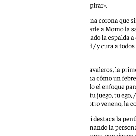
por febrero es cuando puedo respirar».
Las coplas. De arlequines, con una corona que s
carnavalero, vienen para suplicarle a Momo la s
alma a los demonios y haberle dado la espalda a d
Momo, cúrame esta enfermedad / y cura a todos 
carnaval».
Al ego que poseen muchos carnavaleros, la prim
contándonos en primera persona cómo un febrero
rematan el pasodoble cambiando el enfoque para 
eres solo tú seudocarnavalero / tu juego, tu ego,
fiesta». El segundo pasodoble a otro veneno, la c
Cuplés de comparsa. Del popurrí destaca la penúl
después de habernos ido desgranando la personal
de rezarle un Padre Nuestro a Momo, consiguen c