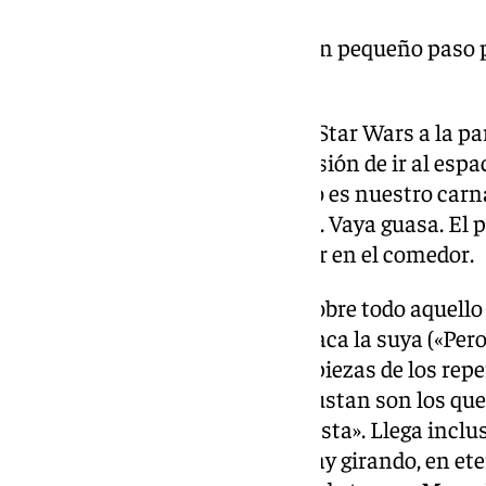
Unos versos para enmarcar: «Un pequeño paso p
paso para el carnaval».
Las coplas. Suena la música de Star Wars a la p
escena. Le han encargado la misión de ir al espa
personas para enseñarles cómo es nuestro carnaval
se ahorra recoger su habitación. Vaya guasa. El 
mala que, fíjense, prefiere comer en el comedor.
Las últimas cuartetas versan sobre todo aquello 
agrupaciones, entre la que destaca la suya («Per
duda el romancero»), hasta las piezas de los rep
recurrentes («los que más me gustan son los que
vende, ya está bien de tanto turista». Llega incl
aquí con las de allí: «Satélites hay girando, en et