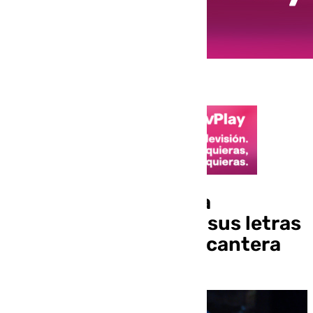
El Carnaval de Málaga
reivindica el Tívoli en sus letras
y demuestra que hay cantera