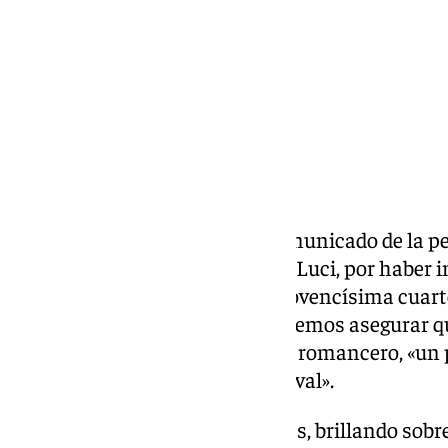
Compartir:
Comenzaba la sesión con el comunicado de la pe
puntuación total al cuarteto de Luci, por haber in
bases. Un mal trago para esta jovencísima cuar
a la cantera. A pesar de ello, podemos asegurar qu
como recitó Tino Berdugo en su romancero, «un
pero un gran paso para el carnaval».
La cantera sigue, una noche más, brillando sobre