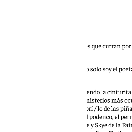
El personaje: detectives privados que curran po
de la CIA.
Unos versos para enmarcar: «Yo solo soy el poet
para estar contigo».
Las coplas. En pasacalles, moviendo la cinturita
tienen arroz que menear: «Los misterios más ocu
apasionan, / yo fui el que descubrí / lo de las p
canina también es particular: el podenco, el perr
más bien como Marshall, Rubble y Skye de la Patru