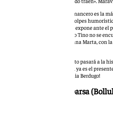
cada esquina los grupos cantando traen». Maravi
De todas las modalidades, el romancero es la más d
rimado, por la exigencia de los golpes humorísti
también porque el intérprete se expone ante el 
compañeros. Por suerte, nuestro Tino no se encu
cartelón se encuentra su hermana Marta, con la q
provocando la risa del público.
Aunque él no sea consciente, esto pasará a la hi
engañemos: él no es el futuro, él ya es el presente
pregonero infantil! Viva la familia Berdugo!
Los enfermos – comparsa (Bollul
Huelva)