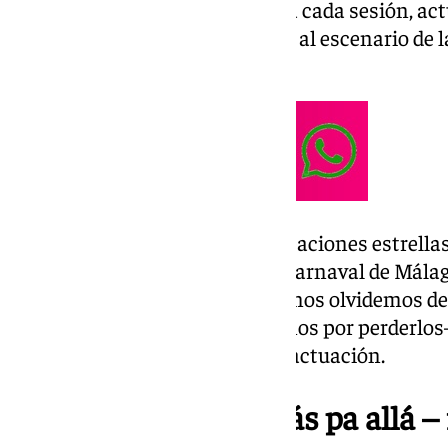
actuación infantil que inaugura cada sesión, ac
juvenil: una murga que se subió al escenario de 
del Tívoli.
Fue una noche con varias agrupaciones estrellas
para celebrar que el futuro del Carnaval de Mála
pensando en que son el futuro, nos olvidemos de
no sepamos cuidarlos y acabemos por perderlos–. 
Desgranemos, una a una, cada actuación.
Hasta el infinito y más pa allá 