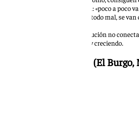
colocan el sombrero de arlequín: «poco a poco va
revolucionario». Despojados de todo mal, se van 
pueblo, por la libertad».
Idea muy chula, aunque su ejecución no conecta 
Esperemos que sigan viniendo y creciendo.
¡Hay Lupita! – murga (El Burgo,