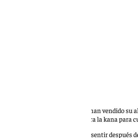
El personaje: carnavaleros que han vendido su a
encuentran en el Hospital Alacra la kana para cu
Unos versos para enmarcar: «Y sentir después de