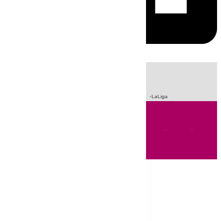
HOY
|
Sucesos
Incendios
Fútbol
Crisis Migratoria en Ceuta
LaLiga
Andalucía