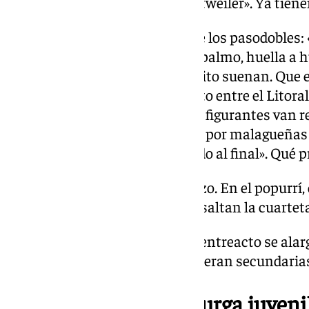
que lo baile, que lo baile ese Rottweiler». Ya tiene
Piropazo a Málaga el primero de los pasodobles: 
febrerillo / y peinando palmo a palmo, huella a hu
hacia Málaga la Bella». Qué bonito suenan. Que e
segunda letra al hermanamiento entre el Litoral y
es cómo lo dicen: en escena dos figurantes van r
cada zona. «Tú me das un cante por malagueñas / 
cante por rondeñas / abandolado al final». Qué p
Cuplés al tipo, con un estribillazo. En el popurrí
investigaciones y anécdotas, resaltan la cuarteta
Solo una pega: en ocasiones, el entreacto se al
las piezas del repertorio se volvieran secundaria
No nos moverán – murga juvenil