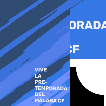
Ir
al
contenido
Tiktok