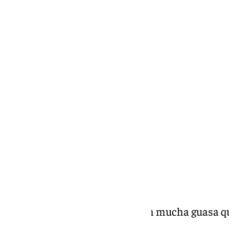
(Málaga)
El personaje: un astronauta con mucha guasa que
el carnaval.