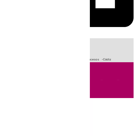
HOY
|
Crisis Migratoria en Ceuta
Fútbol
Primera División
Sucesos
Cádiz
Andalucía