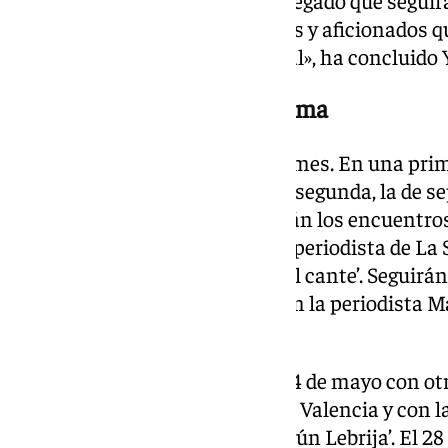
la pasión de artistas, periodistas y aficionado
devoción por este Arte Universal», ha concluido 
La programación de Amalgama
Contará con dos encuentros al mes. En una prim
meses de abril a junio; y en una segunda, la de 
2025. De esta forma, comenzarán los encuentros e
Carmen Linares y Arcángel y el periodista de La 
para hablar con ‘Raíces y alas: el cante’. Seguirán
Montes y Ana Morales junto con la periodista Ma
bailaoras’.
El mes de mayo contará el día 14 de mayo con ot
ocasión, Manuel de Paula y José Valencia y con la
sugerente título de ‘El cante según Lebrija’. El 2