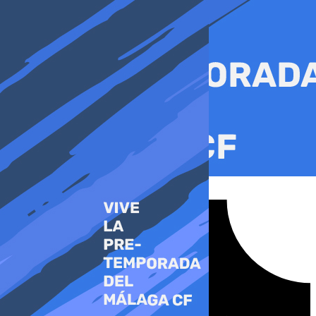
Ir
al
contenido
Tiktok