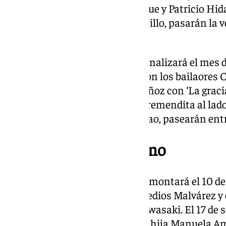
multidisciplinares Nazario Luque y Patricio Hidal
Correo de Andalucía, Isabel Morillo, pasarán la 
viñetas».
La primera fase de Amalgama finalizará el mes de
programada el día 11 de junio, con los bailaores 
el periodista y escritor Julio Muñoz con ‘La gracia y
cantaoras Aurora Vargas y La Tremendita al lado
Radio de Canal Sur, Manuel Curao, pasearán entre 
Continúa tras el verano
Tras el periodo vacacional, se remontará el 10 d
Pepe Lamarca, la cineasta Remedios Malvárez y el
Universidad Loyola, Fernando Iwasaki. El 17 de s
bailaora Manuela Carrasco y su hija Manuela A