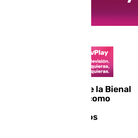
El ciclo ‘Amalgama’ de la Bienal
de Flamenco tendrá como
invitados a Arcángel,
Farruquito o Remedios
Malvárez