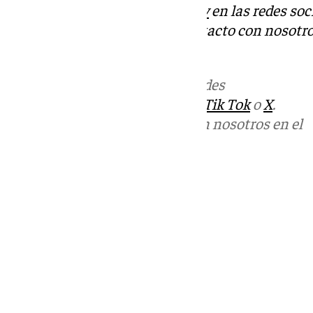
Descubre más noticias de
101Tv
en las redes soc
Tok
o
X
. Puedes ponerte en contacto con nosotro
informativos@101tv.es
Más noticias de
101TV
en las redes
sociales:
Instagram
,
Facebook
,
Tik Tok
o
X
.
Puedes ponerte en contacto con nosotros en el
correo
informativos@101tv.es
Tags:
Últimas noticias