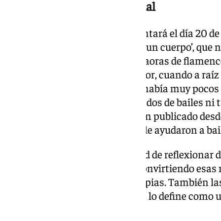
Leonor Leal como broche final
Para terminar Amalgama se contará el día 20 de
de Leonor Leal llamado ‘De voz, un cuerpo’, que n
investigación y diálogo con bailaoras de flamenc
empezó en 2019, comenta Leonor, cuando a raíz d
las líneas’, me di cuenta de que había muy pocos 
flamenco y no me refiero a tratados de bailes ni 
a que hay pocos cuerpos que han publicado desd
sus notaciones personales que le ayudaron a bai
Es así como «siento la necesidad de reflexionar 
algo con ello a nivel escénico, convirtiendo esa
creación. Y no sólo las mías propias. También la
mucho más que yo». La bailaora lo define como u
la bailaora.