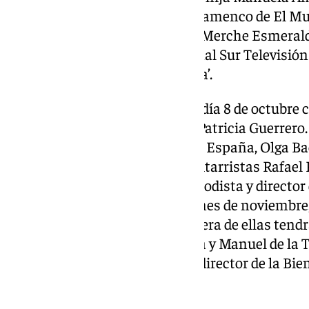
lado del periodista y crítico de flamenco de El 
24 de septiembre, las bailaoras Merche Esmerald
presentador y periodista de Canal Sur Televisió
‘Lenguajes de la danza flamenca’.
El mes de octubre se iniciará el día 8 de octubre 
lado, Blanca del Rey y por otro, Patricia Guerrero
periodista de Radio Nacional de España, Olga Bae
tablaos’. El 22 de octubre, los guitarristas Rafae
compartirán la tarde con el periodista y director
para hablar de ‘La guitarra’. El mes de noviembr
acogerá dos diferentes. La primera de ellas tendr
los cantaores José de la Tomasa y Manuel de la 
Marín serán conducidos por el director de la Bie
para pasear por ‘La Alameda’.