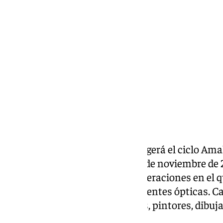
Lynx Devs
martes, 18 marzo 2025, 18:22
Compartir:
La Real Fábrica de Artillería acogerá el ciclo A
Desde el 1 de abril y hasta el 20 de noviembre de
encuentros artísticos entre generaciones en el 
genuino se abordará desde diferentes ópticas. Can
fotógrafos, cineastas, escritores, pintores, dibu
periodistas dialogarán entre sí.