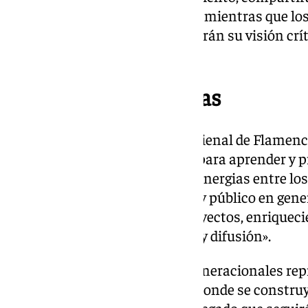
perspectivas sobre el flamenco, mientras que los
investigación y difusión, aportarán su visión crí
Moreno.
Conexiones y sinergias
Por otro lado, el director de La Bienal de Flamen
«no solo será una oportunidad para aprender y p
establecer conexiones y crear sinergias entre lo
flamenco; artistas, periodistas y público en gen
experiencias, inquietudes y proyectos, enriqueci
contribuyendo a su promoción y difusión».
En definitiva, los encuentros generacionales re
futuro de este arte, un espacio donde se constru
a las nuevas generaciones. Un legado que seguir