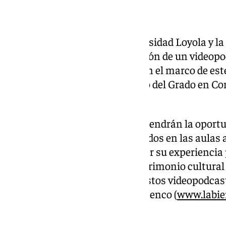
Un podcast sobre el cielo
La colaboración entre la Universidad Loyola y l
en la grabación, montaje y edición de un videopo
conversaciones programadas en el marco de este
llevadas a cabo por el alumnado del Grado en Co
su formación práctica.
De esta forma, los estudiantes tendrán la oportu
conocimientos teóricos adquiridos en las aulas a
que no solo permitirá enriquecer su experiencia
contribuirá a la difusión del patrimonio cultur
nivel académico como social. Estos videopodcast
página web de la Bienal de Flamenco (
www.labie
en Youtube.