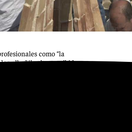
Youtube
profesionales como “la
los albañiles han recibido a
igura a realizar, que tenía
loides hiperbólicos” y que les
ladrillo y cemento. A la hora
 tenido en cuenta la
a; la exactitud en el
en la ejecución, en caso de