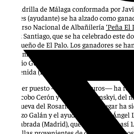
La cuadrilla de Málaga conformada por Javie
Fuentes (ayudante) se ha alzado como ganado
Concurso Nacional de Albañilería
‘Peña El 
Peláez Santiago, que se ha celebrado este d
malagueño de El Palo. Los ganadores se ha
euros; mientras que la pareja que ha queda
Antonio Guerrero Flores (oficial) y Manuel S
Bienvenida (Badajoz), ha logrado un recono
El tercer puesto —con 1.500 euros— ha rec
por Jacobo Cerón y Yurii Kokodynskyi, del
Villanueva del Rosario. El cuarto lugar ha si
del Pozo Galán y el ayudante Miguel Ángel
Fuenlabrada (Madrid), que han logrado así 1
cuadrillas provenientes de distintos punt