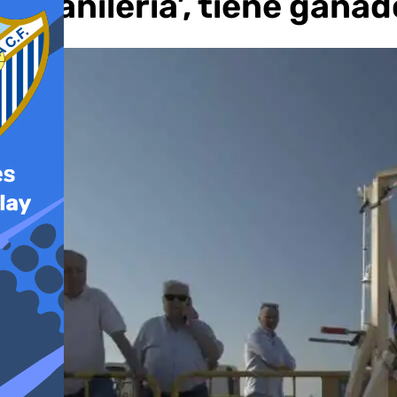
albañilería’, tiene gan