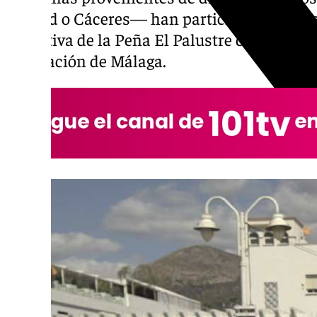
Madrid o Cáceres— han participado en este
iniciativa de la Peña El Palustre con el apo
Diputación de Málaga.