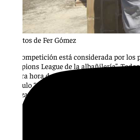
Fotos de Fer Gómez
Esta competición está considerada por los 
Champions League de la albañilería”. Todos 
primera hora de la mañana los planos de la f
por título “Encuentro a hueso de dos parabo
ha forzado a desafiar la gravedad a base de 
de calificar las construcciones, el jurado ha
perfección en el acabado, llagueado y limpiez
replanteo en planta y alzado; y la brevedad 
empate en la puntuación.