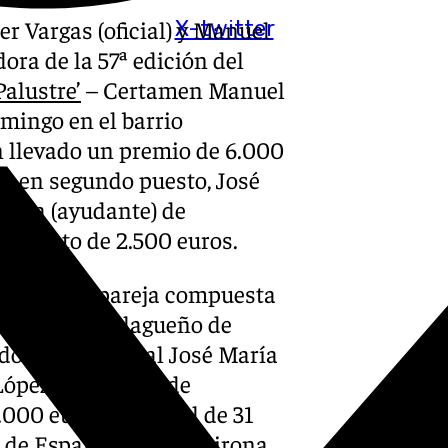
r Vargas (oficial) y Manuel
X-twitter
ra de la 57ª edición del
Palustre’
– Certamen Manuel
omingo en el barrio
n llevado un premio de 6.000
do en segundo puesto, José
ierra (ayudante) de
cimiento de 2.500 euros.
aído en la pareja compuesta
 municipio malagueño de
do para el oficial José María
 López Menchero, de
.000 euros. Un total de 31
os de España —como Girona,