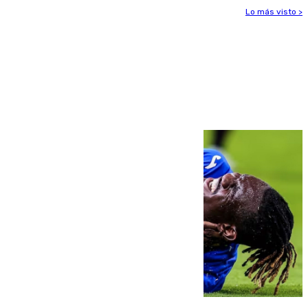
Lo más visto >
Más noticias
Ver más >