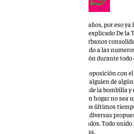
«Esto nos llevará al menos tres años, por eso y
pensando en el nuevo plan», ha explicado De la 
que van a «desbloquear suelos urbanos consolid
estas propuestas se ha anticipado a las numeros
parte de los grupos de la oposición durante todo 
Se veía venir el bombardeo de la oposición con el
los malagueños pendientes si a alguien de algún
autonómico o local) se le enciende la bombilla y
que lo de tener algo parecido a un hogar no sea
demostrado esta semana y en los últimos tiempos
marca el debate en España con diversas propuest
solucionan los mercados saturados. Todo unido a 
cuestión con el turismo de masas.