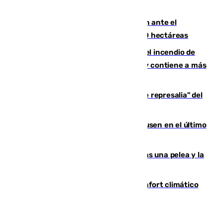
de Vox Sports Bar
Moreno pide extremar la precaución ante el
incendio de Niebla, que supera las 4.000 hectáreas
340 personas más desalojadas por el incendio de
Niebla, que mantiene a 410 evacuadas y contiene a más
de 500 efectivos trabajando
Italia responde ante las "medidas de represalia" del
Gobierno de Sánchez
El Sevilla se desinfla ante el Leverkusen en el último
ensayo (1-2)
Tensión en la prisión de Alhaurín tras una pelea y la
incautación de un punzón
Málaga contabiliza 148 zonas de confort climático
para enfrentar las altas temperaturas