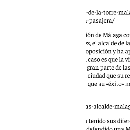
https://www.101tv.es/francisco-de-la-torre-ma
momento-no-somos-una-moda-pasajera/
Precisamente, sobre la declaración de Málaga c
demanda el socialista Dani Pérez, el alcalde de l
visión apocalíptica que tiene la oposición y ha
positivo este paso, a su juicio. El caso es que la
desde la primera intervención y gran parte de la
Torre han ido por esa línea. Una ciudad que su re
momento» y de la que considera que su «éxito» n
pasajera».
https://www.101tv.es/propuestas-alcalde-mala
El concepto de éxito también ha tenido sus difer
alcalde o la portavoz del PP han defendido una M