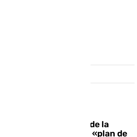
Andalucía
El Debate del Estado de la
Ciudad de Málaga: un «plan de