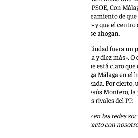
representantes municipales de PSOE, Con Málag
diferentes discursos en el planteamiento de que e
economía de algunos «rentistas» y que el centro 
temático» mientras los barrios se ahogan.
En definitiva, si el Debate de la Ciudad fuera un p
que ha versado sobre «la vivienda y diez más». O 
vivienda y todo lo demás». Porque está claro que en
cualquier otro proyecto que tenga Málaga en el
un equilibrio en materia de vivienda. Por cierto, 
aparecido el nombre de María Jesús Montero, la p
A ya ha sido mencionada por sus rivales del PP.
Descubre más noticias de 101Tv en las redes soc
Tok
o
X
. Puedes ponerte en contacto con nosotro
informativos@101tv.es