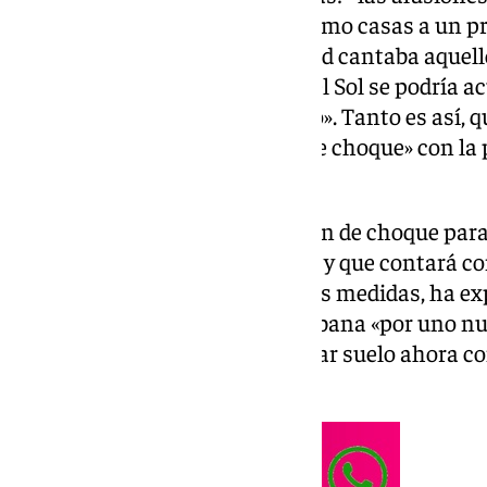
se ha mencionado la palabra como casas a un pre
capital. Igual que el grupo Astrud cantaba aque
que lo hace todo», en la Costa del Sol se podría 
«hay un tema que lo centra todo». Tanto es así, q
esta ocasión ha sido «un plan de choque» con l
acelere la vivienda asequible.
El regidor ha anunciado «un plan de choque par
construir viviendas asequibles» y que contará c
concreto, De la Torre, entre otras medidas, ha exp
Plan General de Ordenación Urbana «por uno nuev
que, ha dicho, «permitirá reservar suelo ahora c
protegida o asequible».