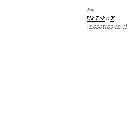
Más noticias de
101TV
en las redes
sociales:
Instagram
,
Facebook
,
Tik Tok
o
X
.
Puedes ponerte en contacto con nosotros en el
correo
informativos@101tv.es
Tags:
Últimas noticias