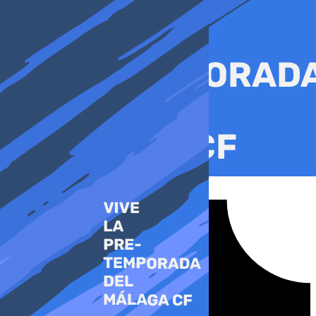
Ir
al
contenido
Tiktok