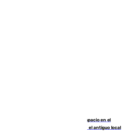
Las marca internacionales ganan espacio en el
Centro de Málaga: La Tagliatella abre en el antiguo local