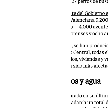
transporte, 18 embarcaciones y 27 perros de bú
Tal y como
confirmó el Presidente del Gobierno 
a disposición de la Comunidad Valenciana 9.200 
Cuerpos de Seguridad del Estado —4.000 agentes 
de la Guardia Civil, 45 médicos forenses y ocho 
Fruto de este despliegue policial, se han produci
según ha informado el Gobierno Central, todas e
de saqueos o pillajes en comercios, viviendas y v
municipios de Valencia que han sido más afecta
Productos alimenticios y agua
Asimismo, el Gobierno ha asegurado en su últi
puestos a disposición de la ciudadanía un total d