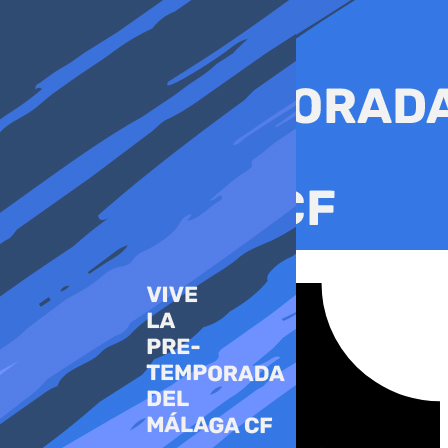
Ir
al
contenido
Tiktok