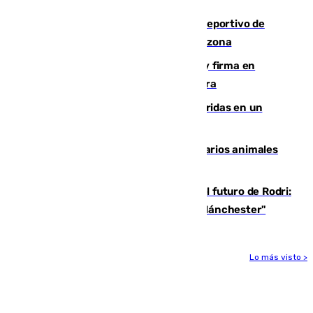
paseo marítimo
Un incendio en un local del puerto deportivo de
Fuengirola genera una gran susto en la zona
Daniel Mérida derriba a Griekspoor y firma en
Montreal el mejor resultado de su carrera
Dos personas mueren y tres son heridas en un
accidente de tráfico en Utrera
Estudiarán el comportamiento de varios animales
durante el eclipse
Maresca evita pronunciarse sobre el futuro de Rodri:
"Por el momento, el viernes estará en Mánchester"
Lo más visto >
Más noticias