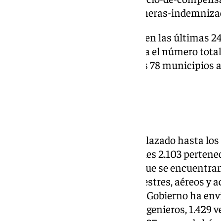
abonar-este-miercoles-las-primeras-indemniza
El Gobierno ha confirmado que en las últimas 24
han sido rescatadas, lo que sitúa el número tota
desde que la DANA azotase a los 78 municipios a
de octubre.
Fuerzas armadas
Hasta el momento, se han desplazado hasta los 
efectivos del ejército, de los cuales 2.103 perten
Emergencias (UME), entre los que se encuentran 
lo que respecta a vehículos terrestres, aéreos y 
labores de rescate y limpieza, el Gobierno ha env
helicópteros, 93 máquinas de ingenieros, 1.429 v