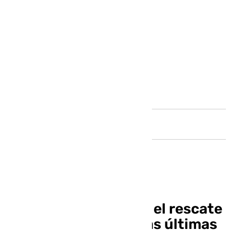
Andalucía
El Gobierno confirma el rescate
de 124 personas en las últimas