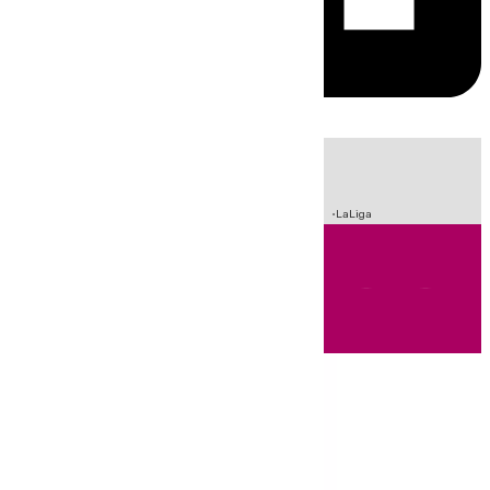
HOY
|
Incendios
Sucesos
Crisis Migratoria en Ceuta
Fútbol
LaLiga
Andalucía