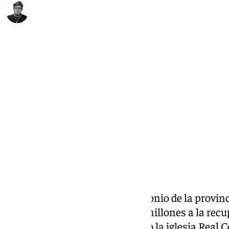
Enrique Rodríguez
jueves, 2 enero 2025, 11:52
Compartir:
Buenas noticias para el patrimonio de la provin
central destinará en total 1,78 millones a la recu
grandes joyas a nivel local como
la iglesia Real 