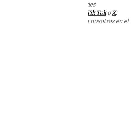
Más noticias de
101TV
en las redes
sociales:
Instagram
,
Facebook
,
Tik Tok
o
X
.
Puedes ponerte en contacto con nosotros en el
correo
informativos@101tv.es
Tags:
Últimas noticias