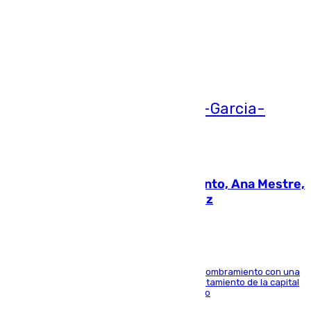
Más noticias
Ver más >
05.08.2026
La nueva presidenta del Parlamento, Ana Mestre,
hace parada institucional en Cádiz
Ana Mestre estrena su agenda oficial tras su nombramiento con una
doble visita a la Diputación Provincial y al Ayuntamiento de la capital
para sellar una etapa de colaboración y diálogo