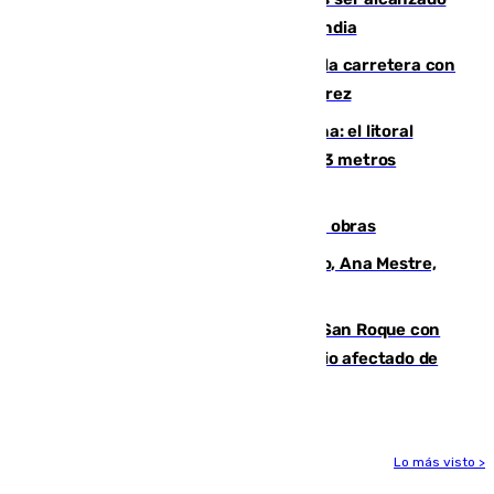
por un rayo durante un partido en Tailandia
Muere un conductor tras salirse de la carretera con
su turismo en la A-480 a la altura de Jerez
Julio supera a junio en basura marina: el litoral
occidental malagueño recoge más de 33 metros
cúbicos de residuos
El Cádiz se afila ante un Granada en obras
La nueva presidenta del Parlamento, Ana Mestre,
hace parada institucional en Cádiz
Estabilizado el incendio forestal de San Roque con
19 familias aún desalojadas y un domicilio afectado de
gravedad
Lo más visto >