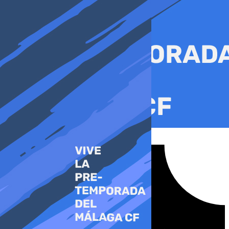
Ir
al
contenido
Tiktok