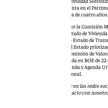
Ministerios de Transportes y Movilidad Sostenib
Urbana para la actuación conjunta en el Patrimo
del 2% Cultural, con una vigencia de cuatro años
La primera reunión celebrada por la Comisión Mi
presidida por el secretario de Estado de Viviend
y a la que asistió el secretario de Estado de Tra
José Antonio Santano, aprobó el listado prioriza
previamente valoradas por la Comisión de Valora
Convocatoria de ayudas publicada en BOE de 22 d
propuesta a la ministra de Vivienda y Agenda Urb
dictado de la Resolución Provisional.
Descubre más noticias de 101Tv en las redes soc
Tok
o
X
. Puedes ponerte en contacto con nosotro
informativos@101tv.es