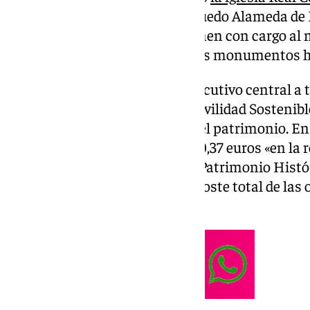
Mayor de Antequera
, la plaza Ruedo Alameda de 
Vélez Málaga. Estas ayudas vienen con cargo al
a nivel estatal para fomentar los monumentos h
Unas ayudas que vienen del Ejecutivo central a t
Ministerio de Transportes y Movilidad Sostenible
Agenda Urbana para impulsar el patrimonio. En 
Gobierno se invertirán 1.779.450,37 euros «en la 
de estos tres monumentos del Patrimonio Histór
una aportación del 70,66% del coste total de las 
central.