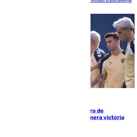
máximo mandatario del club madrileño ha denunciado públicamente
que está recibiendo amenazas de muerte
05.08.2026
Málaga-Al-Arabi: tercer encuentro de
pretemporada en busca de la primera victoria
blanquiazul