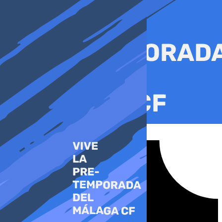
Ir
al
contenido
Tiktok