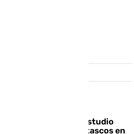
Andalucía
El Gobierno licita el estudio
para solucionar los atascos en