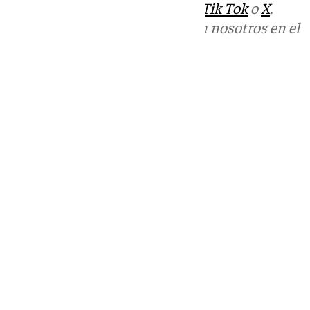
sociales:
Instagram
,
Facebook
,
Tik Tok
o
X
.
Puedes ponerte en contacto con nosotros en el
correo
informativos@101tv.es
Tags:
Últimas noticias