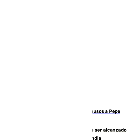
Granada despide con lágrimas y aplausos a Pepe
Habichuela
Un futbolista de 24 años muere tras ser alcanzado
por un rayo durante un partido en Tailandia