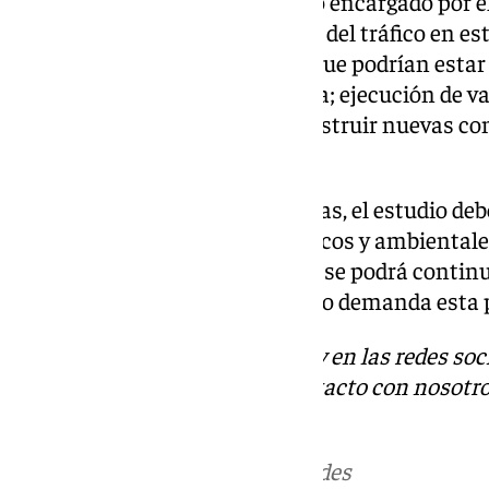
Frente esta situación, el estudio encargado por 
profundidad la situación actual del tráfico en es
soluciones efectivas, entre las que podrían esta
y/o mejora de la actual carretera; ejecución de 
alta densidad de población; construir nuevas con
una combinación de estas.
Entre las alternativas planteadas, el estudio deb
la más viable en términos técnicos y ambientale
socioeconómico. De esta forma se podrá contin
mejora de la movilidad que tanto demanda esta 
Descubre más noticias de 101Tv en las redes soc
Tok
o
X
. Puedes ponerte en contacto con nosotro
informativos@101tv.es
Más noticias de
101TV
en las redes