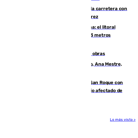
Muere un conductor tras salirse de la carretera con
su turismo en la A-480 a la altura de Jerez
Julio supera a junio en basura marina: el litoral
occidental malagueño recoge más de 33 metros
cúbicos de residuos
El Cádiz se afila ante un Granada en obras
La nueva presidenta del Parlamento, Ana Mestre,
hace parada institucional en Cádiz
Estabilizado el incendio forestal de San Roque con
19 familias aún desalojadas y un domicilio afectado de
gravedad
Lo más visto >
Más noticias