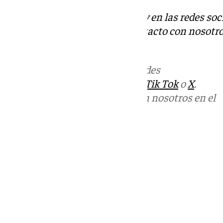
Descubre más noticias de 101Tv en las redes soc
Tok
o
X
. Puedes ponerte en contacto con nosotro
informativos@101tv.es
.
Más noticias de
101TV
en las redes
sociales:
Instagram
,
Facebook
,
Tik Tok
o
X
.
Puedes ponerte en contacto con nosotros en el
correo
informativos@101tv.es
Tags:
Últimas noticias