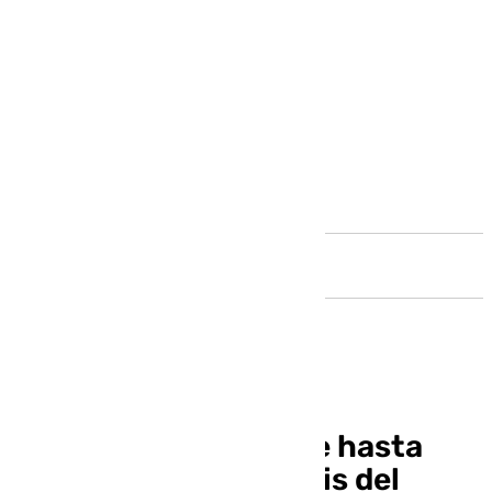
Andalucía
El Gobierno mantiene hasta
junio los abonos gratis del