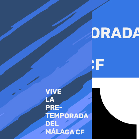
Ir
al
contenido
Tiktok