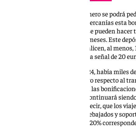
De este modo, a partir del 1 de enero se podrá pe
en la aplicación que existe del Cercanías esta bo
se deja una señal de 10 euros y se pueden hacer t
quieran durante los siguientes meses. Este depós
cabo de los meses cuando se realicen, al menos, 1
Media Distancia, se abonará una señal de 20 eur
A pocos días de que acabara 2024, había miles d
iba a ser la solución del Ejecutivo respecto al tr
manera, el Gobierno reincide en las bonificacio
Podemos con una medida que continuará siendo u
servicios de autobús y tren. Es decir, que los via
autobuses y el Metro seguirán rebajados y soport
descuento mientras que el otro 20% corresponde
locales.