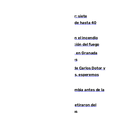
Andalucía sigue asfixiada por el calor: siete
provincias, en alerta por temperaturas de hasta 40
grados
Activado el nivel 2 de emergencia en el incendio
forestal de Niebla por la compleja evolución del fuego
Controlado un incendio de rastrojos en Granada
junto a la autovía y al Callejón de Nogales
Juanfran Funes, sobre las lesiones de Carlos Dotor y
Fernando Calero: “Estamos preocupados, esperemos
que no sea nada”
Felipe VI refuerza los lazos con Colombia antes de la
llegada del nuevo presidente
Fernando Calero y Carlos Dotor se retiraron del
encuentro contra el Ceuta con molestias