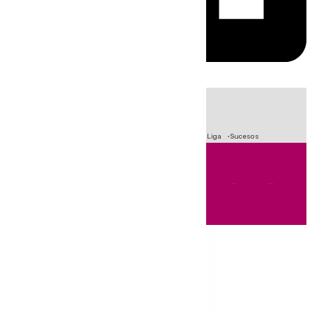
HOY
|
Fútbol
Primera División
Crisis Migratoria en Ceuta
LaLiga
Sucesos
Andalucía