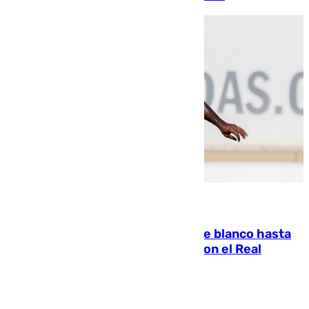
06.08.2026
Vinícius Júnior seguirá vestido de blanco hasta
2032 tras cerrar su renovación con el Real
Madrid