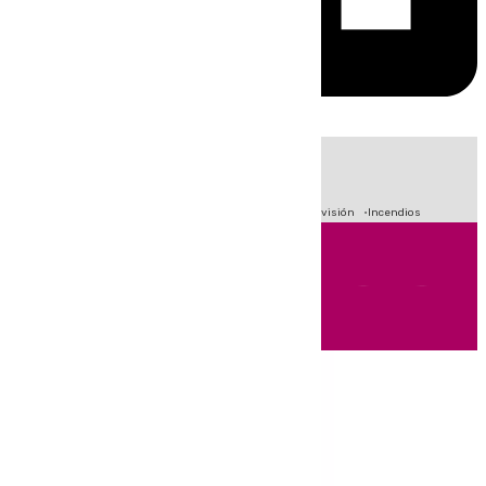
HOY
|
Fútbol
Sucesos
Crisis Migratoria en Ceuta
Primera División
Incendios
Andalucía