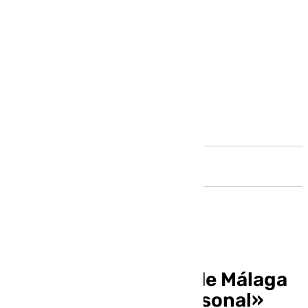
Andalucía
El Hospital Materno de Málaga
niega la «falta de personal»