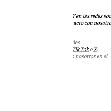
piedad» la Junta.
Descubre más noticias de 101TV en las redes soc
Tok
o
X
. Puedes ponerte en contacto con nosotro
informativos@101tv.es
Más noticias de
101TV
en las redes
sociales:
Instagram
,
Facebook
,
Tik Tok
o
X
.
Puedes ponerte en contacto con nosotros en el
correo
informativos@101tv.es
Tags:
Últimas noticias