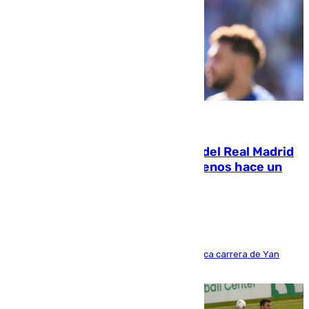
07.08.2026
El fichaje más caro de la historia del Real Madrid
costaba 105 millones de euros menos hace un
año y jugaba en Leganés
Del filial pepinero a récord absoluto: la meteórica carrera de Yan
Diomande en solo doce meses