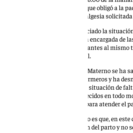
hasta después del mediodía, lo que obligó a la pa
de 28 semanas sin recibir la analgesia solicitada 
El sindicato, además, ha denunciado la situación
encontraba la «única enfermera encargada de la
que llegó a atender a nueve gestantes al mismo 
emergencias dentro del hospital.
Desde la dirección del Hospital Materno se ha sal
vertidas por el sindicato de enfermeros y ha de
alegando que no se produjo una situación de falt
siguiendo los protocolos establecidos en todo m
actuaron de forma coordinada para atender el pa
Lo que sí ha reconocido el centro es que, en este
precipitó por la propia evolución del parto y no 