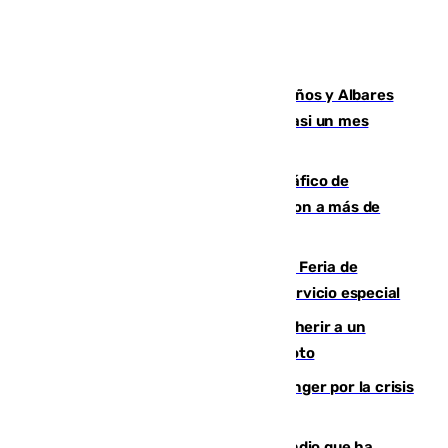
Los ministros Marlaska, Robles, Bolaños y Albares
comparecerán por las crisis de Ceuta casi un mes
después
Cae una de las mayores redes de tráfico de
personas y droga en España: introdujeron a más de
2.000 migrantes de forma ilegal
¿Hasta qué hora abre el Metro en la Feria de
Málaga? Consulta las frecuencias del servicio especial
Detenido un hombre en Málaga por herir a un
Guardia Civil tras atropellarle con su moto
El Barça cancela un amistoso en Tánger por la crisis
en la frontera con Ceuta
El acalde de Niebla cree que el incendio que ha