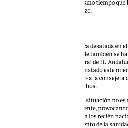
aplicación de la epidural», al mismo tiempo que 
por la no progresión del embarazo.
Reacciones política
En las últimas horas, la polémica desatada en el
también al campo político, donde también se ha
reacciones. El coordinador general de IU Andalu
en el Congreso, Toni Valero, ha instado este miér
Juanma Moreno (PP-A), a «cesar» a la consejera 
Hernández, por razón de los hechos.
Valero ha advertido de que «esta situación no es
«lleva meses sin personal suficiente, provocando 
atención a mujeres gestantes y a los recién naci
el «insoportable desmantelamiento de la sanida