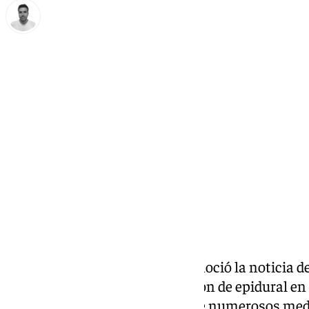
Antonio López
jueves, 6 marzo 2025, 11:02
Compartir:
En la tarde de este jueves se conoció la noticia d
bebé, ya sin vida, sin la aplicación de epidural e
gravedad de los hechos hizo que numerosos medio