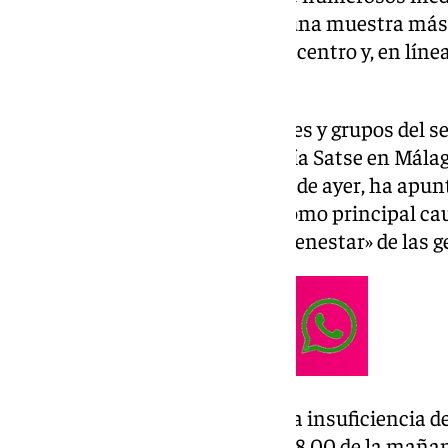
que ha sido considerado como una muestra más de
falta de medios que atraviesa el centro y, en líne
sanitario en Andalucía.
Las reacciones de organizaciones y grupos del s
Desde el Sindicato de Enfermería Satse en Málaga
«episodio desgarrador» en el día de ayer, ha apun
de enfermería» en el Materno como principal cau
que «afecta a la seguridad y al bienestar» de las 
Según apuntan desde el Satse, la insuficiencia d
epidurales se conocía desde las 8.00 de la mañ