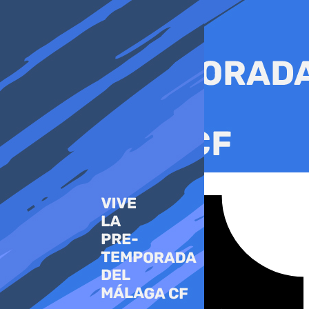
Ir
al
contenido
Tiktok