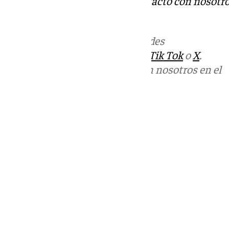
Tok
o
X
. Puedes ponerte en contacto con nosotr
informativos@101tv.es
Más noticias de
101TV
en las redes
sociales:
Instagram
,
Facebook
,
Tik Tok
o
X
.
Puedes ponerte en contacto con nosotros en el
correo
informativos@101tv.es
Tags:
Últimas noticias