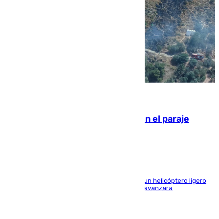
09.08.2026
Extinguido un incendio forestal en el paraje
Monte de la Tortuga de Málaga
El Plan Infoca movilizó a medios terrestres y a un helicóptero ligero
para contener las llamas y evitar que el fuego avanzara