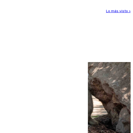
Lo más visto >
Más noticias
Ver más >