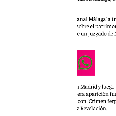
en Marbella el lunes pasado.
Cervera, según ha adelantado ‘Canal Málaga’ a tra
Twitter-, ha cometido un delito sobre el patrimo
Marbella por una reclamación de un juzgado de M
disposición judicial.
La actriz empezó formándose en Madrid y luego 
Dramático en Marbella. Su primera aparición fue
mayor éxito como actriz le llegó con ‘Crimen ferpe
nominada al Goya a Mejor Actriz Revelación.