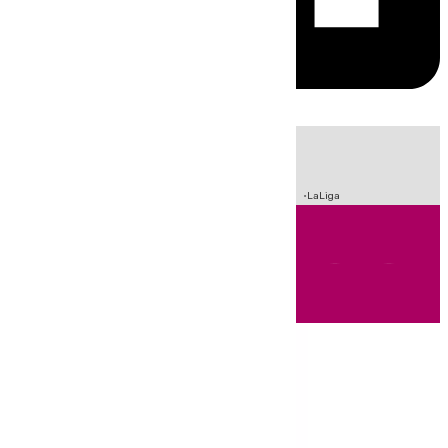
HOY
|
Incendios
Sucesos
Crisis Migratoria en Ceuta
Fútbol
LaLiga
Andalucía