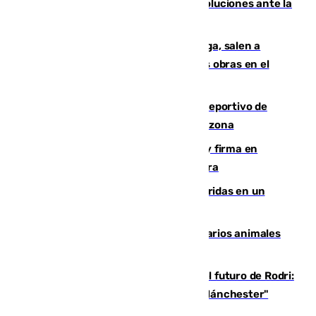
Más de 15.000 ceutíes claman por soluciones ante la
crisis migratoria
Los vecinos de Pedregalejo en Málaga, salen a
protestar en contra del resultado de las obras en el
paseo marítimo
Un incendio en un local del puerto deportivo de
Fuengirola genera una gran susto en la zona
Daniel Mérida derriba a Griekspoor y firma en
Montreal el mejor resultado de su carrera
Dos personas mueren y tres son heridas en un
accidente de tráfico en Utrera
Estudiarán el comportamiento de varios animales
durante el eclipse
Maresca evita pronunciarse sobre el futuro de Rodri:
"Por el momento, el viernes estará en Mánchester"