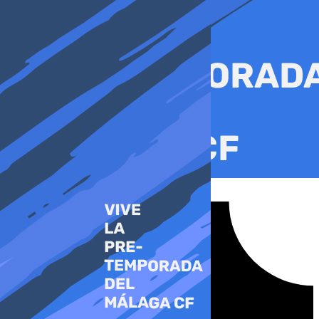
Ir
al
contenido
Tiktok