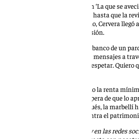
Sin embargo, la fama le llegó con ‘La que se aveci
año 2016. Después desapareció, hasta que la rev
en la calle, en Marbella. De hecho, Cervera llegó 
mundo del cine ni al de la televisión.
Además, aseguró que vivía en el banco de un par
pagar el alquiler y mandó varios mensajes a travé
redes sociales: «Me tienen que respetar. Quiero 
he elegido vivir».
«Llevo un año y medio esperando la renta mínima
Mínimo Vital. Estoy sola a la espera de que lo a
de junio. Menos de un año después, la marbellí h
natal por un presunto delito contra el patrimoni
Descubre más noticias de 101Tv en las redes soc