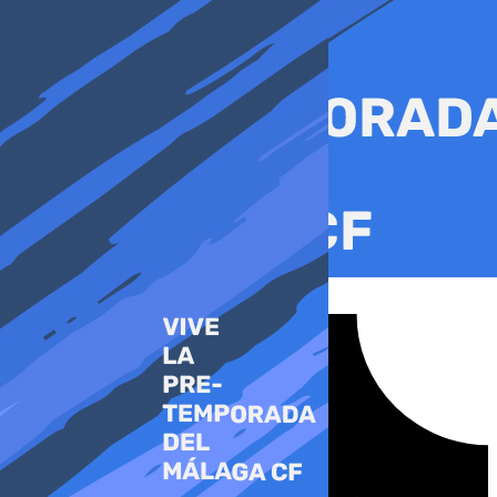
Ir
al
contenido
Tiktok