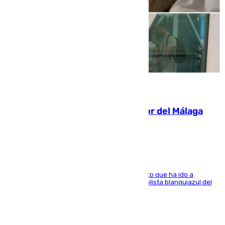
07.08.2026
Isco, la nueva mascota del jugador del Málaga
Dani Lorenzo
El centrocampista marbellí es ‘padre’ de un gato que ha ido a
recoger a Vigo y su nombre es como el exfutbolista blanquiazul del
Arroyo de la Miel