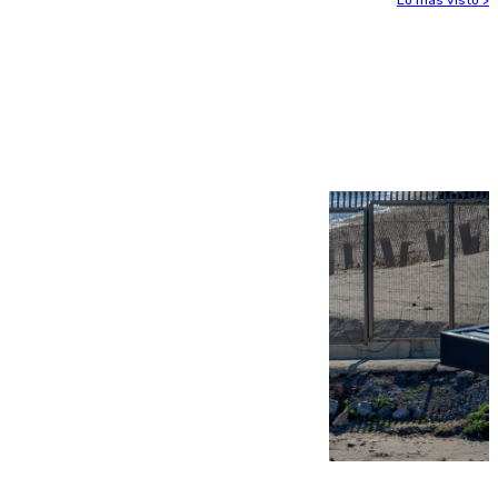
Lo más visto >
Más noticias
Ver más >