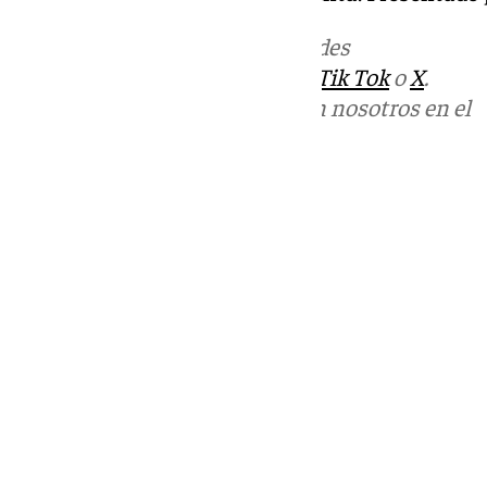
Más noticias de
101TV
en las redes
sociales:
Instagram
,
Facebook
,
Tik Tok
o
X
.
Puedes ponerte en contacto con nosotros en el
correo
informativos@101tv.es
Tags:
Últimas noticias