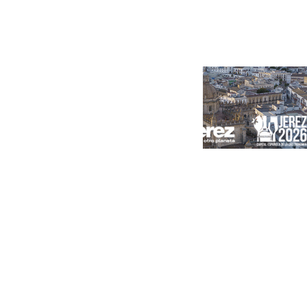
Portada
Andalucía
Sevilla
Málaga
Granada
España