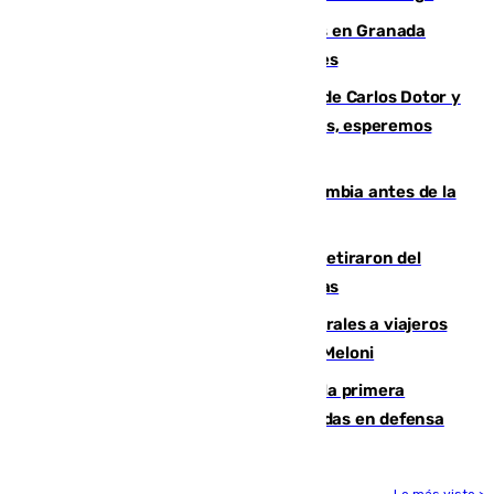
Controlado un incendio de rastrojos en Granada
junto a la autovía y al Callejón de Nogales
Juanfran Funes, sobre las lesiones de Carlos Dotor y
Fernando Calero: “Estamos preocupados, esperemos
que no sea nada”
Felipe VI refuerza los lazos con Colombia antes de la
llegada del nuevo presidente
Fernando Calero y Carlos Dotor se retiraron del
encuentro contra el Ceuta con molestias
España restablece controles temporales a viajeros
procedentes de Italia como repuesta a Meloni
El Málaga cae ante el Ceuta y suma la primera
derrota de la pretemporada dejando dudas en defensa