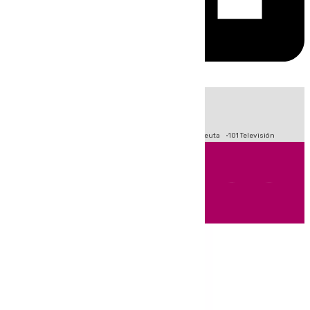
HOY
|
Fútbol
Primera División
LaLiga
Crisis Migratoria en Ceuta
101 Televisión
Andalucía