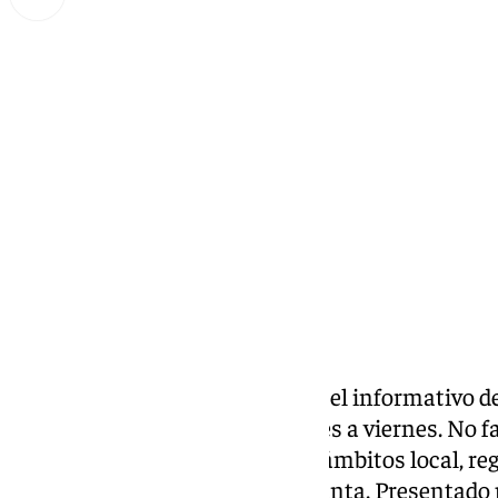
Miguel Alfonso
jueves, 10 octubre 2024, 19:25
Compartir:
Las noticias de 101tv
Málaga
es el informativo de
Málaga. Desde las 20.00 de lunes a viernes. No fal
noticias más relevantes en los ámbitos local, reg
social, deportivo y la Semana Santa. Presentad