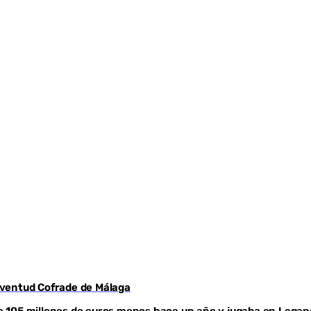
Juventud Cofrade de Málaga
aba 105 millones de euros menos hace un año y jugaba en Legan