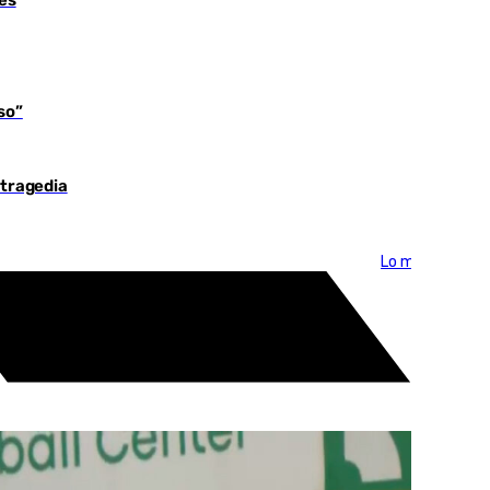
so”
 tragedia
Lo más visto >