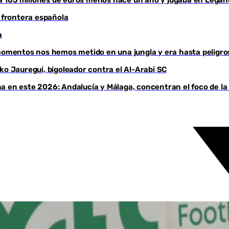
a frontera española
a
 momentos nos hemos metido en una jungla y era hasta peligro
ko Jauregui, bigoleador contra el Al-Arabi SC
a en este 2026: Andalucía y Málaga, concentran el foco de la