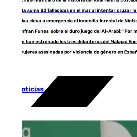
Ceuta suma 82 fallecidos en el mar al intentar cruzar l
Huelva eleva a emergencia el incendio forestal de Niebl
Juanfran Funes, sobre el duro juego del Al-Arabi: “Por
Ya se han estrenado los tres delanteros del Málaga: Ene
35 mujeres asesinadas por violencia de género en Españ
Más noticias
Ver más >