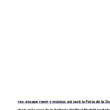
Talleres, escape room y música: así será la Feria de la 
El fichaje más caro de la historia del Real Madrid cost