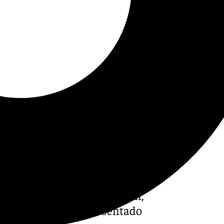
vo de referencia de la
s a viernes. No faltes a la
n los ámbitos local, regional,
y la Semana Santa. Presentado