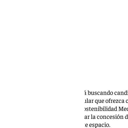
Antonio López
martes, 19 noviembre 2024, 12:02
Compartir:
El Ayuntamiento de Málaga está buscando candid
explotación de un quiosco modular que ofrezca 
Botánico
. A través del Área de Sostenibilidad M
iniciado el proceso para adjudicar la concesión 
común especial temporal de este espacio.