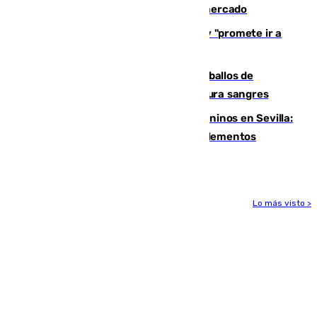
romper con el Madrid y revoluciona el mercado
El Rey traslada a Vivas su respaldo y "promete ir a
Ceuta" después de la crisis migratoria
El primer ciclo de las carreras de caballos de
Sanlúcar arranca este sábado con 27 pura sangres
Continúan los cierres de parques caninos en Sevilla:
se detectan alimentos que contienen elementos
peligrosos
Lo más visto >
Más noticias
Ver más >