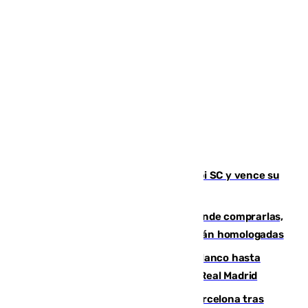
El Málaga es muy superior al Al-Arabi SC y vence su
primer encuentro de pretemporada
Gafas para el eclipse solar 2026: dónde comprarlas,
dónde conseguirlas y cómo saber si están homologadas
Vinícius Júnior seguirá vestido de blanco hasta
2032 tras cerrar su renovación con el Real Madrid
Rodrigo negocia su fichaje por el Barcelona tras