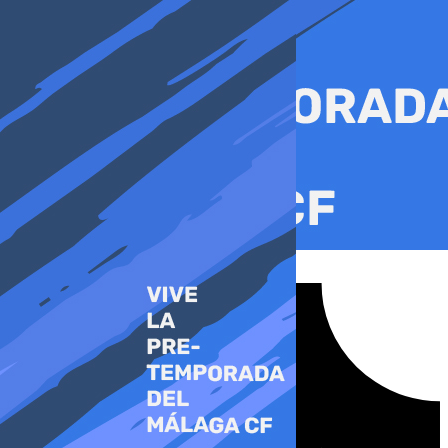
Ir
al
contenido
Tiktok