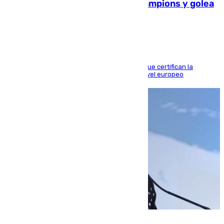
El Betis supera el examen de Champions y golea
al Arsenal en Dublín (1-3)
Riquelme, Deossa y Fornals firman los tantos que certifican la
superioridad bética ante un rival de máximo nivel europeo