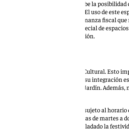
el 15 de enero de 2025. Eso sí, cabe la posibilid
hasta un máximo de tres años. El uso de este esp
14.181 euros, conforme a la ordenanza fiscal que 
privada o aprovechamiento especial de espacios 
Botánico-Histórico La Concepción.
Requisitos de diseño
El Jardín es un Bien de Interés Cultural. Esto im
respetar el paisaje y garantizar su integración es
estará ubicado en la entrada al Jardín. Además, 
cuadrados de superficie.
Respecto a su horario, quedará sujeto al horario de
al 30 de septiembre, todos los días de martes a 
o aquellos a los que se haya trasladado la festiv