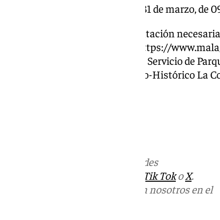
20.30 horas; del 1 de octubre al 31 de marzo, de 0
Toda la información y documentación necesaria 
de edictos del Ayuntamiento (https://www.mal
de-edictos/) y en las oficinas del Servicio de Par
Casa Palacio del Jardín Botánico-Histórico La C
Ayuntamiento.
Más noticias de
101TV
en las redes
sociales:
Instagram
,
Facebook
,
Tik Tok
o
X
.
Puedes ponerte en contacto con nosotros en el
correo
informativos@101tv.es