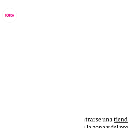
Lynx Devs
viernes, 18 octubre 2024, 18:15
Compartir:
Cada vez es más habitual encontrarse una
tiend
aunque esa decisión depende de la zona y del pro