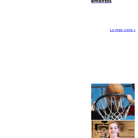
se detectan alimentos que contienen elementos
peligrosos
Lo más visto >
Más noticias
Ver más >