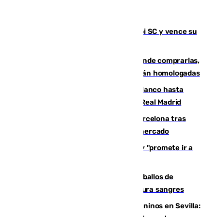
El Málaga es muy superior al Al-Arabi SC y vence su
primer encuentro de pretemporada
Gafas para el eclipse solar 2026: dónde comprarlas,
dónde conseguirlas y cómo saber si están homologadas
Vinícius Júnior seguirá vestido de blanco hasta
2032 tras cerrar su renovación con el Real Madrid
Rodrigo negocia su fichaje por el Barcelona tras
romper con el Madrid y revoluciona el mercado
El Rey traslada a Vivas su respaldo y "promete ir a
Ceuta" después de la crisis migratoria
El primer ciclo de las carreras de caballos de
Sanlúcar arranca este sábado con 27 pura sangres
Continúan los cierres de parques caninos en Sevilla: