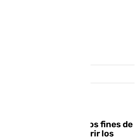
Andalucía
El lujo de descansar los fines de
semana: ¿deberán abrir los