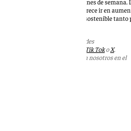
manteniendo su descanso los fines de semana. Lo
abrir los domingos y festivos parece ir en aumen
esto resultará en una solución sostenible tanto
como para sus empleados.
Más noticias de
101TV
en las redes
sociales:
Instagram
,
Facebook
,
Tik Tok
o
X
.
Puedes ponerte en contacto con nosotros en el
correo
informativos@101tv.es
Tags:
Últimas noticias