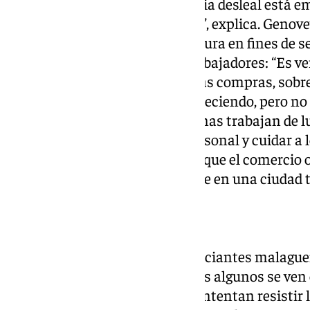
a descansar, pero la competencia desleal está e
más común abrir todos los días”, explica. Genovev
muestra más a favor de la apertura en fines de 
respeten los derechos de los trabajadores: “Es 
fines de semana para las últimas compras, sobre
pequeño comercio está desapareciendo, pero no
adaptarse, si las mismas personas trabajan de l
funcionará, debe haber más personal y cuidar a l
Segovia, quien también apunta que el comercio 
pequeño negocio, especialmente en una ciudad 
¿Un futuro incierto?
La realidad para muchos comerciantes malagueño
negocios está en juego. Mientras algunos se ven
horarios para sobrevivir, otros intentan resistir