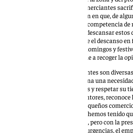
razones por las que algunos comerciantes sacri
domingos o festivos se justifican en que, de alg
beneficio frente a sus principal competencia de
superficies, todo ello, mientras descansar estos 
lujo. De ahí surge el debate sobre el descanso en
los comercios malagueños los domingos y festiv
situación, hemos salido a la calle a recoger la o
Las respuestas de los comerciantes son diversa
la apertura de los fines de semana una necesida
mantener sus negocios cerrados y respetar su t
Guzmán, dueño de Maestros Pintores, reconoce l
grandes superficies sobre los pequeños comercio
pero la competencia es fuerte y hemos tenido qu
por la tarde nunca se ha abierto, pero con la pr
empezado a abrir festivos para urgencias, el em