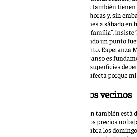
tradicionales: “Los trabajadores también tienen
luchando por jornadas de ocho horas y, sin emba
fines de semana. Abrimos de lunes a sábado en h
domingos son para estar con la familia”, insiste 
del pequeño comercio sigue siendo un punto fuer
superficies, que no les afecta tanto. Esperanza 
considera que el derecho al descanso es fundam
abrir los domingos, las grandes superficies depe
vendan, pero en mi caso no me afecta porque mi c
El punto de vista de los vecinos
Entre los malagueños, la opinión también está d
vecino de El Torcal comenta: “Los precios no b
haya, no me parece bien que se abra los domingo