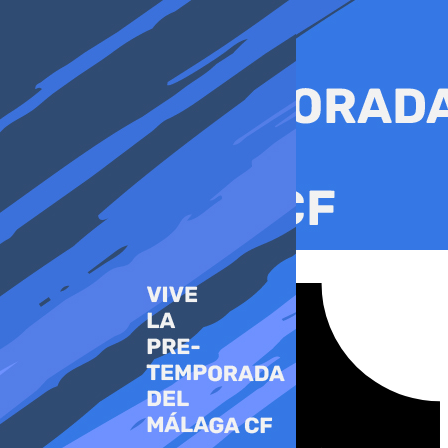
Ir
al
contenido
Tiktok