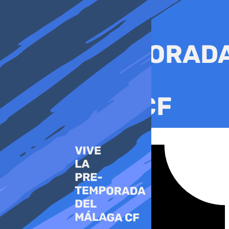
Ir
al
contenido
Tiktok