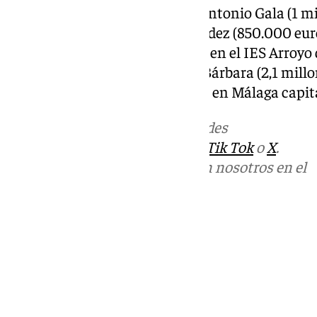
Alhaurín de la Torre; en el IES Antonio Gala (1 m
el IES Pintor José María Fernández (850.000 euro
del Sol (1 millón), en Archidona; en el IES Arroyo 
Benalmádena; en el IES Santa Bárbara (2,1 millon
Aldehuela (2,7 millones), ambos en Málaga capita
Más noticias de
101TV
en las redes
sociales:
Instagram
,
Facebook
,
Tik Tok
o
X
.
Puedes ponerte en contacto con nosotros en el
correo
informativos@101tv.es
Tags:
Últimas noticias