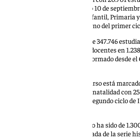
centros, mientras que el pasado 10 de septiembre
alumnos de segundo ciclo de Infantil, Primaria 
centros docentes y el 1 fue el turno del primer cic
En su conjunto serán un total de 347.746 estud
universitarias y más de 23.200 docentes en 1.23
concertados y privados, han informado desde el
comunicado.
Han indicado que este nuevo curso está marcad
alumnado debido a la bajada de natalidad con 
Andalucía entre las etapas del segundo ciclo de I
Bachillerato.
En el caso de Málaga el descenso ha sido de 1.3
educativas, siendo la mayor bajada de la serie his