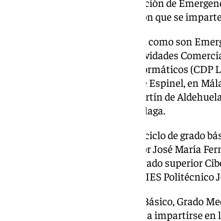
Alhaurín el Grande), y Coordinación de Emergenci
de Guzmán, en Ronda), titulación que se imparte
Otros cinco son de grado medio, como son Emerge
Santa Bárbara, en Málaga); Actividades Comercia
Antequera); Sistemas microinformáticos (CDP L
Confección y Moda (IES Vicente Espinel, en Mála
Tratamientos de Aguas (IES Martín de Aldehuela
también por primera vez en Málaga.
A estas titulaciones se suma el ciclo de grado b
Limpieza de Edificios (IES Pintor José María Fe
el curso de especialización de grado superior Ci
Tecnologías de la Información (IES Politécnico 
Este curso, toda la FP de Grado Básico, Grado Med
Cursos de Especialización pasa a impartirse en