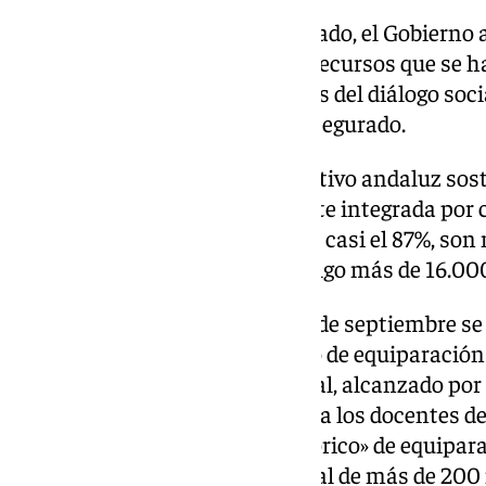
A pesar del descenso del alumnado, el Gobierno 
compromiso de consolidar los recursos que se h
incorporar otros nuevos a través del diálogo so
atención del alumnado», han asegurado.
Así, este curso el sistema educativo andaluz so
cuenta con una plantilla docente integrada por c
los cuales alrededor de 107.000, casi el 87%, son
centros educativos públicos y algo más de 16.000
Asimismo, a partir de este mes de septiembre se 
incremento salarial del acuerdo de equiparación 
andaluces con la media nacional, alcanzado po
sectoriales, que beneficia tanto a los docentes de
concertada. Este acuerdo «histórico» de equipara
2025, supone una inversión total de más de 200 