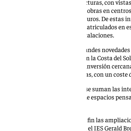
En lo que se refiere a infraestructuras, con vista
o han finalizado un total de 350 obras en centro
presupuesto 124,2 millones de euros. De estas i
cerca de 150.000 estudiantes matriculados en es
ampliadas o mejoradas sus instalaciones.
En el caso de Málaga, las dos grandes novedades
nuevos centros de Secundaria en la Costa del Sol
Marbella, que ha supuesto una inversión cercana 
IES Ana Carmona Veleta de Mijas, con un coste d
A ello, entre otras actuaciones, se suman las int
Consejería para la ampliación de espacios pens
acoger ciclos formativos.
Así, se han acometido para este fin las ampliacio
(525.000 euros), en Cártama; en el IES Gerald B