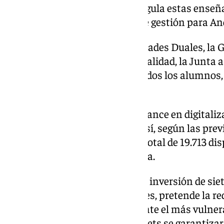
con la normativa estatal que regula estas ense
enorme esfuerzo financiero y de gestión para An
En concreto, habrá dos modalidades Duales, la Ge
Independientemente de la modalidad, la Junta as
alta en la Seguridad Social de todos los alumnos,
escolar.
Por último, han subrayado el avance en digitaliza
curso en las aulas andaluzas. Así, según las prev
de noviembre se repartirán un total de 19.713 dis
centros docentes de toda Málaga.
Esta medida, que supondrá una inversión de siet
beneficiará a 119.046 estudiantes, pretende la re
entre el alumnado, especialmente el más vulnerab
de ordenadores portátiles y tablets se garantiza