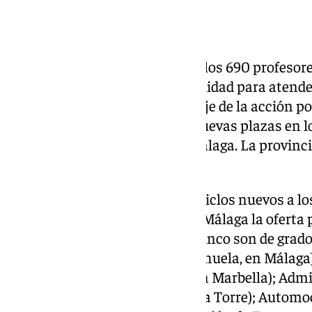
FP
Han destacado para este curso los 690 profesor
se incorporan en toda la comunidad para atende
estas enseñanzas, que son un eje de la acción pol
se han creado más de 47.000 nuevas plazas en los
cuales 4.520 corresponden a Málaga. La provinci
nuevo ingreso.
Desde 2018 se han creado 880 ciclos nuevos a l
docentes nuevos. En el caso de Málaga la oferta 
con 12 nuevos ciclos. De ellos, cinco son de gra
Renovables (IES Martín de Aldehuela, en Málaga
Turísticos (IES Sierra Blanca, en Marbella); Adm
Gerald Brenan, en Alhaurín de la Torre); Automo