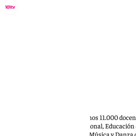
Miguel Alfonso
viernes, 13 septiembre 2024, 16:02
Compartir:
Más de 162.500 estudiantes y unos 11.000 docent
Bachillerato, Formación Profesional, Educación
elementales y profesionales de Música y Danza c