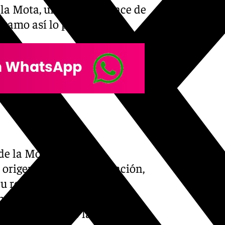
 la Mota, una vez el avance de
tramo así lo permitiera.
e la Mota, junto a la
 origen de esta prolongación,
 su reurbanización y
ncluida la ejecución de las
bierta, así como la