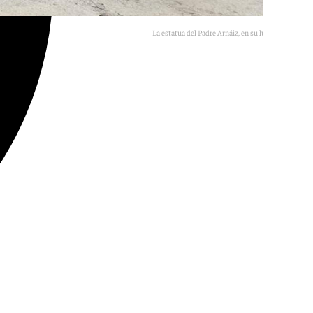
La estatua del Padre Arnáiz, en su lugar de origen.
E.P,