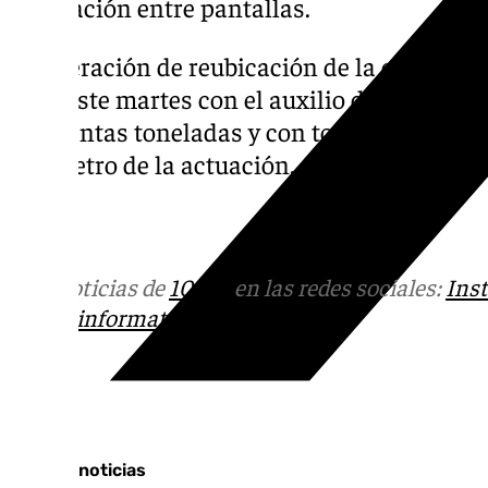
excavación entre pantallas.
La operación de reubicación de la estatua de
cabo este martes con el auxilio de una grúa 
doscientas toneladas y con todas las medid
perímetro de la actuación.
Más noticias de
101TV
en las redes sociales:
Ins
correo
informativos@101tv.es
Tags:
Últimas noticias