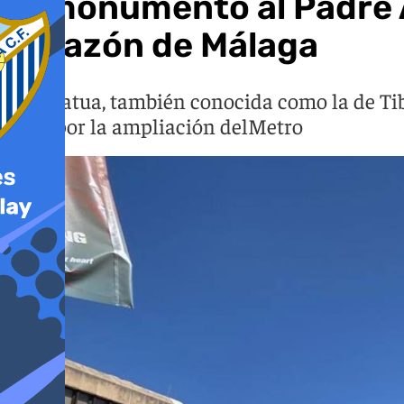
El monumento al Padre A
corazón de Málaga
La estatua, también conocida como la de Tib
zona por la ampliación delMetro