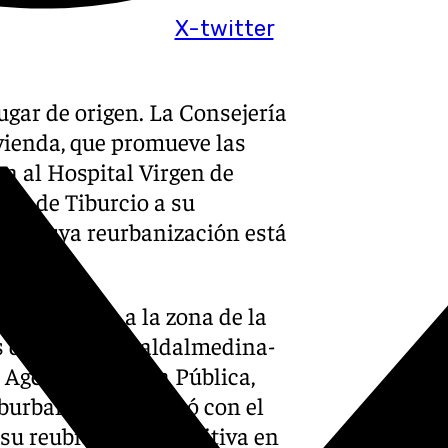
X-twitter
ugar de origen. La Consejería
ivienda, que promueve las
a al Hospital Virgen de
tua de Tiburcio a su
ota, cuya reurbanización está
 desplazada a la zona de la
s del tramo Gualdalmedina-
 Agencia de Obra Pública,
uburbano, consensuó con el
su reubicación definitiva en