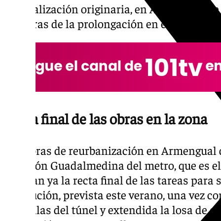
su localización originaria, en Armengual de
las obras de la prolongación en este primer 
Recta final de las obras en la zona
Las obras de reurbanización en Armengual d
Estación Guadalmedina del metro, que es el
encaran ya la recta final de las tareas para
restitución, prevista este verano, una vez co
pantallas del túnel y extendida la losa de cu