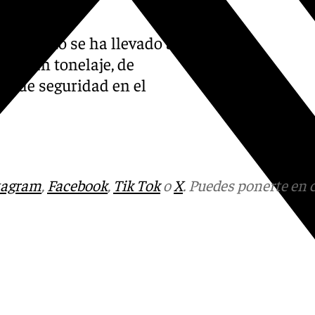
 Tiburcio se ha llevado a
de gran tonelaje, de
as de seguridad en el
tagram
,
Facebook
,
Tik Tok
o
X
. Puedes ponerte en 