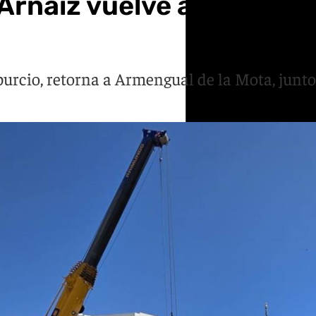
rnáiz vuelve a su lugar 
urcio, retorna a Armengual de la Mota, junto 