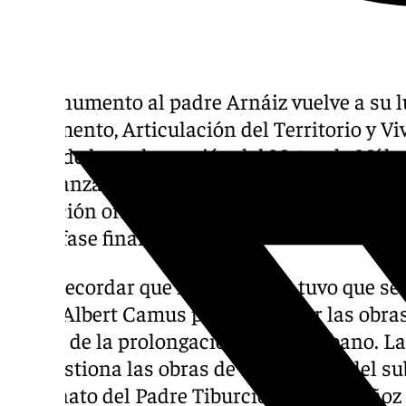
El monumento al padre Arnáiz vuelve a su l
de Fomento, Articulación del Territorio y V
obras de la prolongación del Metro de Málag
Esperanza, ha retornado este martes la esta
ubicación originaria, en Armengual de la M
en su fase final.
Cabe recordar que la estructura tuvo que ser
Plaza Albert Camus para acometer las obra
Hilera de la prolongación del suburbano. La
que gestiona las obras de ampliación del s
Patronato del Padre Tiburcio Arnáiz Muñoz 