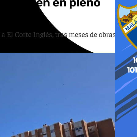
de origen en pleno
a El Corte Inglés, tras meses de obras en la