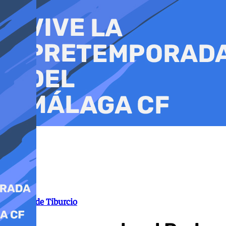
Ir
al
contenido
Estatua de Tiburcio