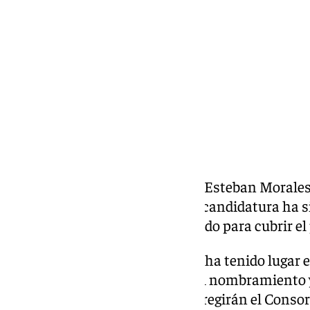
jueves, 28 noviembre 2024, 20:21
Compartir:
El músico granadino Francisco Esteban Morales 
Orquesta Ciudad de Málaga
. Su candidatura ha s
solicitudes que se han presentado para cubrir el
La Junta General del Consorcio ha tenido lugar en
dicha reunión se ha aprobado el nombramiento y
la reforma de los estatutos que regirán el Consor