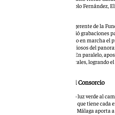
María Dueñas, Pacho Flores, Pablo Fernández, El
nombres.
Asimismo, bajo su etapa como gerente de la Fu
Extremadura, la formación inició grabaciones p
HBO y Prime, al tiempo que puso en marcha el 
Afinando, uno de los más ambiciosos del panora
parte casi 300 niños y jóvenes. En paralelo, apo
instituciones y entidades culturales, logrando el
orquesta.
Reforma de los estatutos del Consorcio
En el mismo consejo se ha dado luz verde al cam
en el cambio de la participación que tiene cada 
supone que el Ayuntamiento de Málaga aporta a p