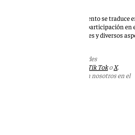
Junta de Andalucía el 49,50%.
Según han explicado, el incremento se traduce en
Consistorio tendrá una mayor participación en e
reflejada en la toma de decisiones y diversos asp
funcionamiento de la OCM».
Más noticias de
101TV
en las redes
sociales:
Instagram
,
Facebook
,
Tik Tok
o
X
.
Puedes ponerte en contacto con nosotros en el
correo
informativos@101tv.es
Tags:
Últimas noticias