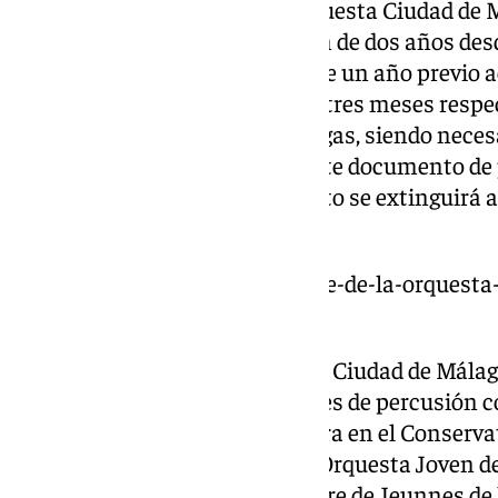
El puesto de Gerencia de la Orquesta Ciudad de M
el contrato tendrá una duración de dos años desd
ser prorrogado por un periodo de un año previo a
con una antelación mínima de tres meses respect
contrato o las sucesivas prórrogas, siendo neces
General sobre el correspondiente documento de p
acordarse la prórroga, el contrato se extinguirá
finalización del mismo.
https://www.101tv.es/el-gerente-de-la-orquesta
presenta-su-dimision/
El nuevo gerente de la Orquesta Ciudad de Málaga
completó los estudios superiores de percusión co
y Premio de Honor Fin de Carrera en el Conserva
1994 y 2001 fue miembro de la Orquesta Joven d
Nacional de España, la Orchestre de Jeunnes de 