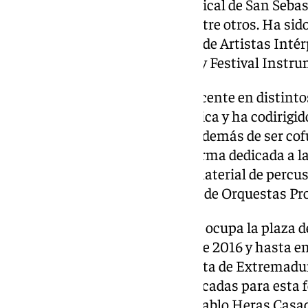
Santander, en la Quincena Musical de San Sebast
Contemporánea de Alicante, entre otros. Ha sid
de Andalucía, por la Asociación de Artistas Intér
Fundación ‘Francisco Carvajal’ y Festival Instr
Asimismo, ha ejercido como docente en distintos
enseñanza de la percusión clásica y ha codirigi
internacionales de percusión, además de ser co
empresarial Insoundmallets, firma dedicada a la
distribución internacional de material de percu
junta directiva de la Asociación de Orquestas Pr
Desde 2004 hasta la actualidad ocupa la plaza d
de Extremadura. También, desde 2016 y hasta en
gerente de la Fundación Orquesta de Extremadu
consiguió colaboraciones destacadas para esta 
como Christoph Eschenbach, Pablo Heras Casado, 