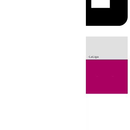
HOY
|
Sucesos
Incendios
Crisis Migratoria en Ceuta
Fútbol
LaLiga
Andalucía