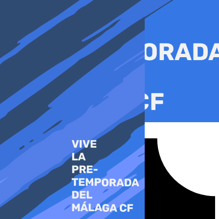
Ir
al
contenido
Tiktok