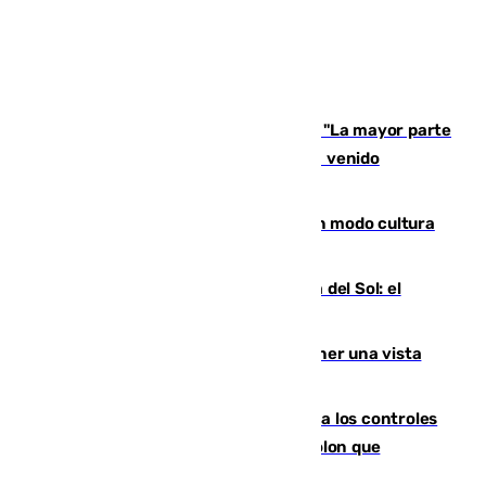
Un testimonio del colapso en Ceuta: "La mayor parte
de los que han venido son víctimas, han venido
engañados"
Torrenueva Costa pone el verano en modo cultura
con actividades para todos los públicos
Este es el palmarés del Trofeo Costa del Sol: el
Málaga lidera la tabla con 12 triunfos
Estos son los mejores sitios para tener una vista
privilegiada del eclipse en Andalucía
La Junta da explicaciones y refuerza los controles
tras los falsos positivos de cáncer de colon que
afectaron a 400 malagueños