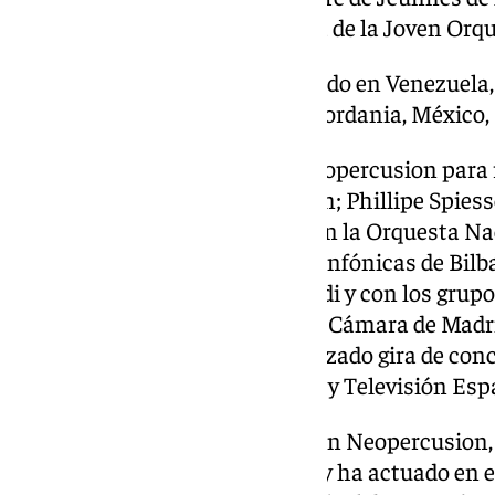
Joven Iberoamericana y reserva de la Joven Orq
Además de en España, ha actuado en Venezuela, 
Holanda, Francia, Siria, Rusia, Jordania, México,
En 1999 ingresó en el centro Neopercusion para 
de los profesores Juanjo Guillem; Phillipe Spiesse
Juanjo Rubio. Ha colaborado con la Orquesta Na
Radiotelevisión Española, las sinfónicas de Bilba
Galicia, Sevilla, Granada, Euskadi y con los gru
Académica del CDMC, Ópera de Cámara de Madrid
formaciones musicales ha realizado gira de conci
para Radio Nacional de España y Televisión Esp
Como integrante de la formación Neopercusion,
compositores como John Cage y ha actuado en el