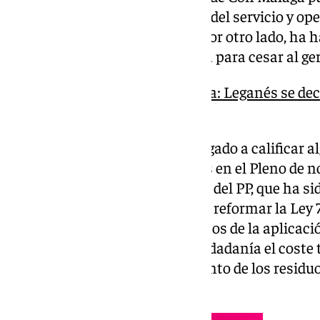
no repercuta todo el coste total del servicio y o
y tratamiento de los residuos. Por otro lado, ha
conjunta de PSOE y Con Málaga para cesar al g
Guerra a la tasa de la basura: Leganés se dec
Gobierno y a la UE
El ‘basurazo’ como ya lo han llegado a calificar 
buena parte de las exposiciones en el Pleno de 
debatido otra iniciativa urgente del PP, que ha s
concreto, se insta al Ejecutivo a reformar la Le
medidas que «suavicen los efectos de la aplicació
obligación de repercutir a la ciudadanía el coste 
recogida, transporte y tratamiento de los residu
patrimonial».