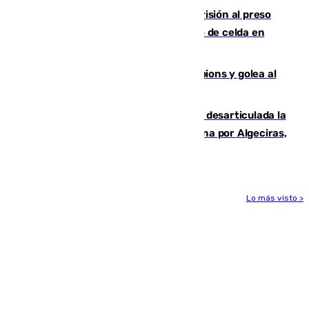
El Supremo ratifica los 17 años de prisión al preso
que mató estrangulado a su compañero de celda en
Morón
El Betis supera el examen de Champions y golea al
Arsenal en Dublín (1-3)
Golpe internacional al narcotráfico: desarticulada la
red que introdujo 21 toneladas de cocaína por Algeciras,
Málaga y Valencia
Lo más visto >
Más noticias
Ver más >