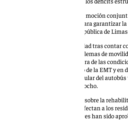
control público para poner fin a los déficits est
Asimismo, ha sido rechazada la moción conjunt
«implementación de medidas para garantizar la e
funcionamiento de la empresa pública de Lima
Ha sido aprobada por unanimidad tras contar co
moción del PSOE sobre los problemas de movilida
Málaga relacionada con la mejora de las condicion
de la calidad del servicio público de la EMT y en 
plantilla del servicio urbano regular del autobús
seis puntos y rechazados otros ocho.
Por último, de la moción de Vox sobre la rehabil
viales y espacios públicos que afectan a los resi
Montes Fuentes y sus alrededores han sido apro
puntos han sido rechazados.