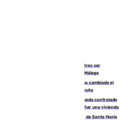
Un turista de 17 años, hospitalizado tras ser
atropellado a propósito en el Centro de Málaga
De bocadillos a lentejas y pollo: así ha cambiado el
menú de los militares desplegados en Ceuta
El incendio forestal de San Roque queda controlado
tras obligar a evacuar a 19 familias y dañar una vivienda
La restauración de la Real Colegiata de Santa María
de Antequera ya tiene adjudicataria