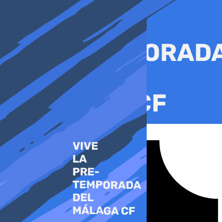
Ir
al
contenido
Tiktok