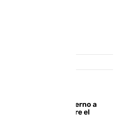
Andalucía
El Pleno insta al Gobierno a
suavizar la carga sobre el