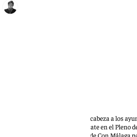
Enrique Rodríguez
jueves, 27 noviembre 2025, 18:47
Compartir:
La
tasa de la basura
que trae de cabeza a los ay
colado como nuevo tema de debate en el Pleno d
PP y PSOE apoyando la moción de Con Málaga par