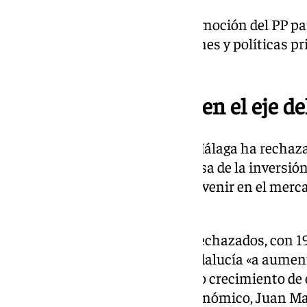
Asimismo, ha sido aprobada la moción del PP pa
destinar el superávit a inversiones y políticas p
vivienda pública.
La vivienda, siempre en el eje de
El Pleno del Ayuntamiento de Málaga ha rechaza
urgente el PSOE sobre «la defensa de la inversión
adopción de medidas para intervenir en el merca
que sacude la ciudad».
En concreto, entre los puntos rechazados, con 19 
están el instar a la Junta de Andalucía «a aumen
políticas de vivienda tras el nulo crecimiento de
conminando al presidente autonómico, Juan Ma