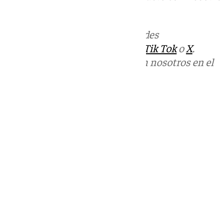
informativos@101tv.es
Más noticias de
101TV
en las redes
sociales:
Instagram
,
Facebook
,
Tik Tok
o
X
.
Puedes ponerte en contacto con nosotros en el
correo
informativos@101tv.es
Tags:
Últimas noticias