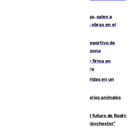
crisis migratoria
Los vecinos de Pedregalejo en Málaga, salen a
protestar en contra del resultado de las obras en el
paseo marítimo
Un incendio en un local del puerto deportivo de
Fuengirola genera una gran susto en la zona
Daniel Mérida derriba a Griekspoor y firma en
Montreal el mejor resultado de su carrera
Dos personas mueren y tres son heridas en un
accidente de tráfico en Utrera
Estudiarán el comportamiento de varios animales
durante el eclipse
Maresca evita pronunciarse sobre el futuro de Rodri:
"Por el momento, el viernes estará en Mánchester"