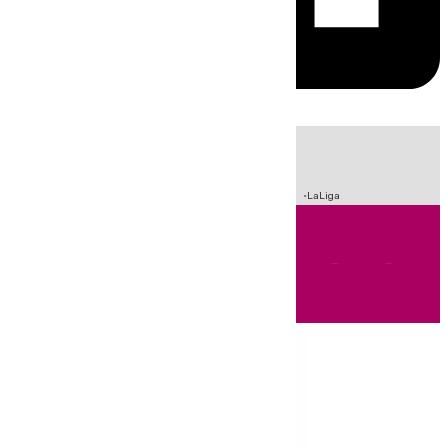
HOY
|
Incendios
Sucesos
Crisis Migratoria en Ceuta
Fútbol
LaLiga
Andalucía