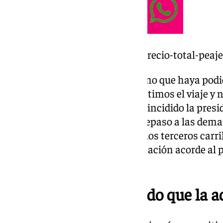
https://www.101tv.es/cual-es-precio-total-peaje
«Es una vergüenza que lo máximo que haya podi
es una bonificación de ocho céntimos el viaje y n
puesto en funcionamiento», ha incidido la presi
malagueños, que ha hecho un repaso a las deman
provincia como el tren litoral o los terceros carri
supuesta, la falta de una bonificación acorde al pe
ha hecho en Galicia».
Más beneficio el Estado que la a