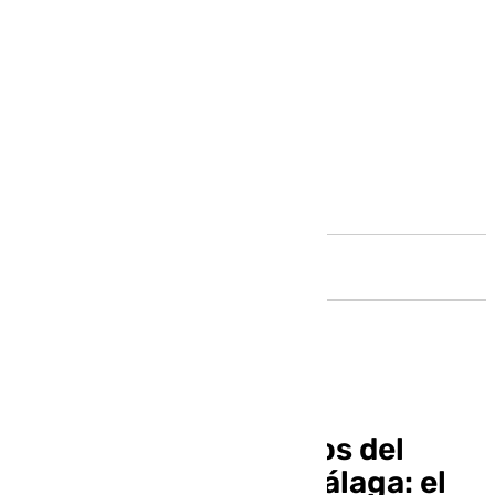
Andalucía
El PP saca los números del
peaje de la AP-7 en Málaga: el