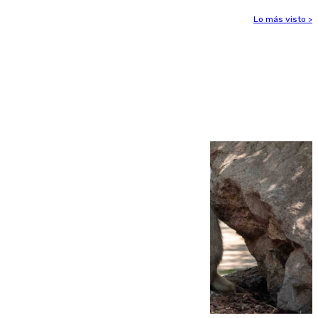
Lo más visto >
Más noticias
Ver más >