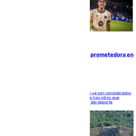
09.08.2026
El año 2007, una generación muy prometedora en
el mundo del fútbol
Hay varios jugadores de la nueva 'camada' que ya son considerados
estrellas como Lamine Yamal o Cubarsí, aunque hay otros que
apuntan a que podrán llegar marcar la historia del deporte