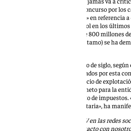
Navarro ha matizado que «el PP jamás va a crit
una inversión y ha ganado un concurso por los c
ganar según el contrato público» en referencia a
de la Autopista de la Costa del Sol en los último
inversión inicial de poco más de 800 millones de
más de 100 en concepto de préstamo) se ha dem
carretera».
En concreto, durante este cuarto de siglo, según
de Málaga, los ingresos acumulados por esta con
millones de euros con un beneficio de explotació
que se ha sumado un beneficio neto para la enti
que los 384 millones en concepto de impuestos. 
beneficio mayor que la adjudicataria», ha manife
Descubre más noticias de 101TV en las redes soc
Tok
o
X
. Puedes ponerte en contacto con nosotro