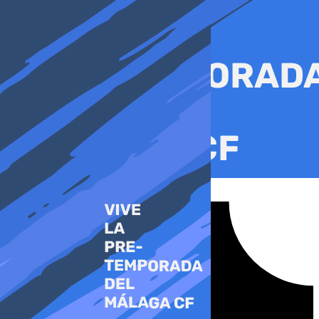
Ir
al
contenido
Tiktok