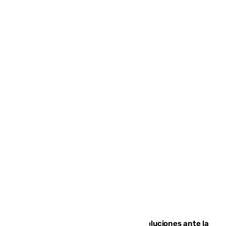
Más de 15.000 ceutíes claman por soluciones ante la