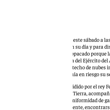
Miles de ciudadanos han salido este sábado a las
cariño a las Fuerzas Armadas en su día y para disf
embargo, este ha quedado algo opacado porque la 
Patrulla Acrobática Paracaidista del Ejército del
cancelados debido a que el bajo techo de nubes im
aeronaves y los saltadores y ponía en riesgo su s
El desfile militar ha estado presidido por el rey F
uniforme de gala del Ejército de Tierra, acompañ
princesa Leonor, que vestía la uniformidad de gala
Aire y del Espacio por, precisamente, encontrars