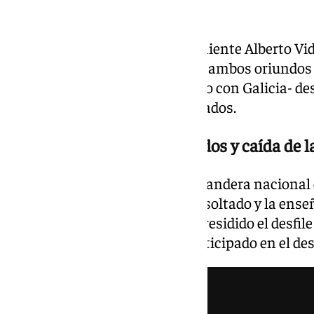
quedado sin disfrutarlo.
Este año, iban a saltar el subteniente Alberto Vi
primero Pablo García Matanza -ambos oriundos 
respectivamente, como un gesto con Galicia- de
una enseña de 35 metros cuadrados.
Emotivo homenaje a los caídos y caída de l
En el momento del izado de la bandera nacional 
que la subía por el mástil se ha soltado y la ens
una bandeja y, en su lugar, ha presidido el desfile
más antigua de las que han participado en el desf