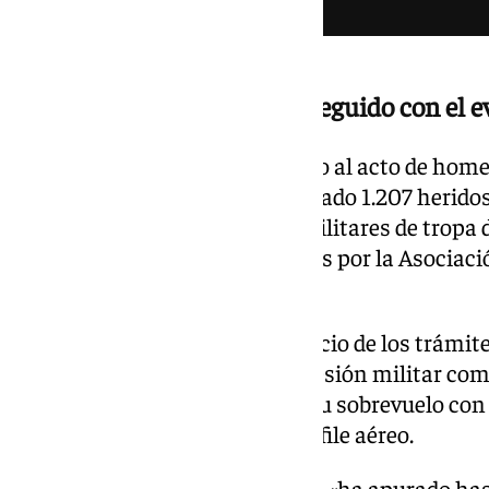
Tras el incidente, se ha proseguido con el e
Posteriormente, se ha procedido al acto de homen
España. En 2025, se han registrado 1.207 heridos
misiones en el exterior, y dos militares de tropa 
fallecido, según datos facilitados por la Asociac
Española.
Este 2026 también marca el inicio de los trámite
Defensa para declarar a la profesión militar como
turno de la Formación Mirlo y su sobrevuelo con 
nacional, que daría inicio al desfile aéreo.
El Ejército del Aire y del Espacio «ha apurado ha