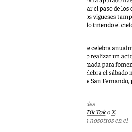
finalmente han decidido cancelar el paso de los 
transporte y los helicópteros. Los vigueses tamp
sobrevuelo de la Formación Mirlo tiñendo el cielo
bandera nacional.
El Día de las Fuerzas Armadas se celebra anual
estableció mediante real decreto realizar un acto
homenaje a los ejércitos y la Armada para fomen
integración en la sociedad. Se celebra el sábado
coincidiendo con la festividad de San Fernando, 
militares.
Más noticias de
101TV
en las redes
sociales:
Instagram
,
Facebook
,
Tik Tok
o
X
.
Puedes ponerte en contacto con nosotros en el
correo
informativos@101tv.es