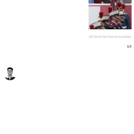
Los Reyes y la princesa, en el acto principal del Día de las Fuerzas Armadas.
E.P.
Ignacio Pérez
sábado, 30 mayo 2026, 16:20
Compartir: