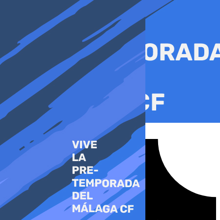
Ir
al
contenido
Tiktok