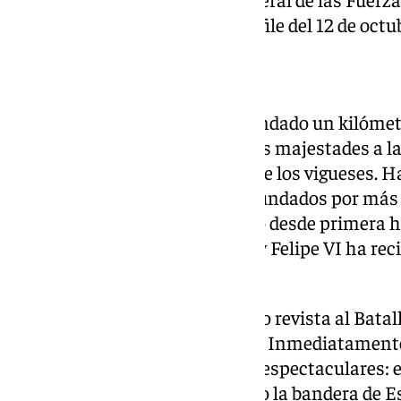
últimos años al tradicional desfile del 12 de octu
Un kilómetro de desfile
El desfile, cuya extensión ha rondado un kilómet
comenzado con la llegada de sus majestades a la
horas, entre aplausos y ‹vivas› de los vigueses.
una salva de 21 cañonazos, secundados por más ‹v
vigueses que se han congregado desde primera h
ha rendido honores a los reyes y Felipe VI ha rec
Batallón de Honores.
A continuación, el rey ha pasado revista al Bat
han saludado a las autoridades. Inmediatamente
los momentos más sensibles y espectaculares: el
frente a la tribuna real portando la bandera de 