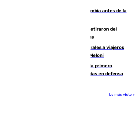
que no sea nada”
Felipe VI refuerza los lazos con Colombia antes de la
llegada del nuevo presidente
Fernando Calero y Carlos Dotor se retiraron del
encuentro contra el Ceuta con molestias
España restablece controles temporales a viajeros
procedentes de Italia como repuesta a Meloni
El Málaga cae ante el Ceuta y suma la primera
derrota de la pretemporada dejando dudas en defensa
Lo más visto >
Más noticias
Ver más >