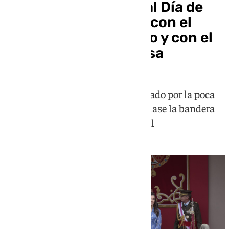
Vigo acoge un inusual Día de
las Fuerzas Armadas con el
tiempo como enemigo y con el
‘estreno’ de la princesa
El salto paracaidista se vio cancelado por la poca
visibilidad y el viento hizo que volase la bandera
de España en pleno himno nacioal