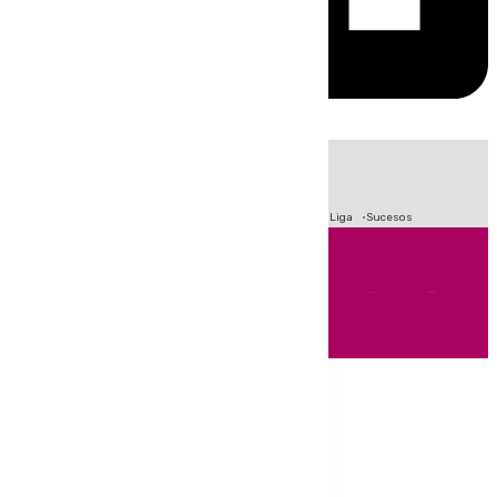
HOY
|
Fútbol
Primera División
Crisis Migratoria en Ceuta
LaLiga
Sucesos
Andalucía