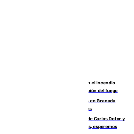
Activado el nivel 2 de emergencia en el incendio
forestal de Niebla por la compleja evolución del fuego
Controlado un incendio de rastrojos en Granada
junto a la autovía y al Callejón de Nogales
Juanfran Funes, sobre las lesiones de Carlos Dotor y
Fernando Calero: “Estamos preocupados, esperemos