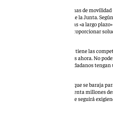
Respecto respecto a los problemas de movilidad
puesto el balón sobre el tejado de la Junta. Según
provincia, mientras que las obras «a largo plazo» d
es la Junta «la responsable de proporcionar solu
eficientes».
«Es la Junta de Andalucía quien tiene las compe
y es quien debe poner soluciones ahora. No podem
esté terminado para que los ciudadanos tengan 
calidad», insistió.
Preguntado por el presupuesto que se baraja par
millón de euros frente a los ochenta millones des
líder socialista ha asegurado que seguirá exigie
sea necesario».