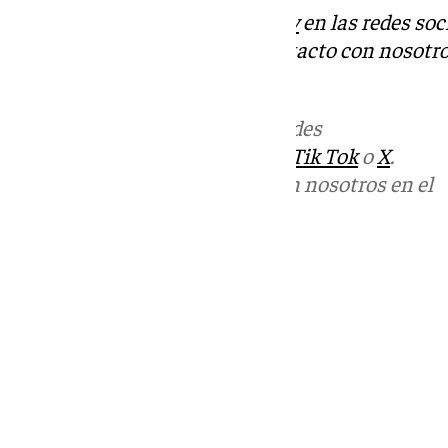
Descubre más noticias de
101Tv
en las redes soc
Tok
o
X
. Puedes ponerte en contacto con nosotro
informativos@101tv.es
Más noticias de
101TV
en las redes
sociales:
Instagram
,
Facebook
,
Tik Tok
o
X
.
Puedes ponerte en contacto con nosotros en el
correo
informativos@101tv.es
Tags:
Últimas noticias