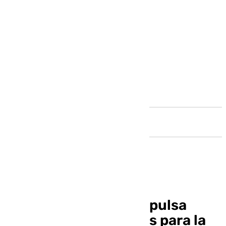
Andalucía
El PSOE de Málaga impulsa
mociones municipales para la