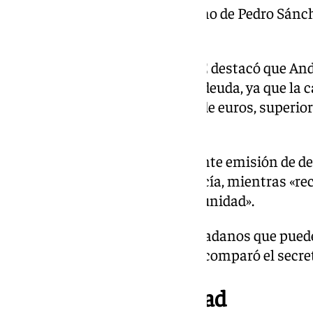
de confrontación con el Gobierno de Pedro Sánch
bienestar de los ciudadanos.
Asimismo, el dirigente del PSOE destacó que An
se beneficiaría de esta quita de deuda, ya que la
superior a los 19.000 millones de euros, superior
17.000 millones de euros.
Aguilar también criticó la reciente emisión de d
por parte de la Junta de Andalucía, mientras «
aliviaría las finanzas de la comunidad».
«Es como si le dijeran a los ciudadanos que pued
hipotecaria y no lo aceptaran», comparó el secre
Problema de movilidad