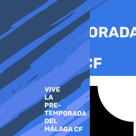
Ir
al
contenido
Tiktok