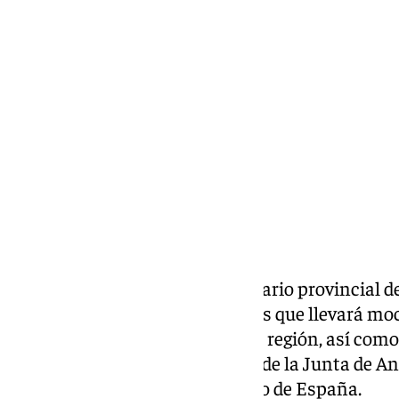
Elena Lozano
lunes, 10 marzo 2025, 14:07
Compartir:
El recientemente elegido secretario provincial 
Aguilar
, ha anunciado este lunes que llevará moc
instituciones municipales de la región, así como
el objetivo de exigir al Gobierno de la Junta de A
deuda planteada por el Gobierno de España.