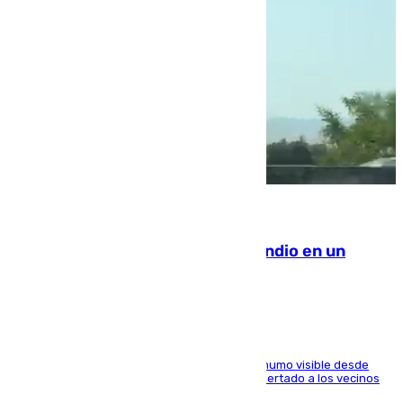
08.08.2026
Los Bomberos combaten un incendio en un
paraje de Granada
El fuego ha levantado una densa columna de humo visible desde
distintos puntos del Área Metropolitana y ha alertado a los vecinos
de la capital