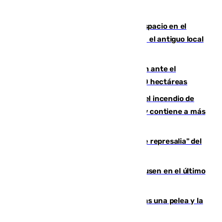
Las marca internacionales ganan espacio en el
Centro de Málaga: La Tagliatella abre en el antiguo local
de Vox Sports Bar
Moreno pide extremar la precaución ante el
incendio de Niebla, que supera las 4.000 hectáreas
340 personas más desalojadas por el incendio de
Niebla, que mantiene a 410 evacuadas y contiene a más
de 500 efectivos trabajando
Italia responde ante las "medidas de represalia" del
Gobierno de Sánchez
El Sevilla se desinfla ante el Leverkusen en el último
ensayo (1-2)
Tensión en la prisión de Alhaurín tras una pelea y la
incautación de un punzón