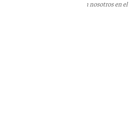
Puedes ponerte en contacto con nosotros en el
correo
informativos@101tv.es
Tags:
Últimas noticias