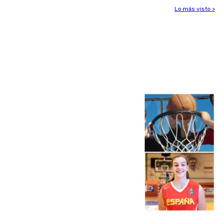
Lo más visto >
Más noticias
Ver más >