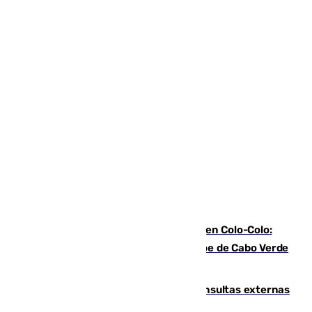
Vozinha, recibido como una estrella en Colo-Colo:
casi 30.000 aficionados arropan al héroe de Cabo Verde
en su presentación
Vithas Málaga crece en cirugías, consultas externas
y altas en el primer semestre de 2026