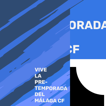
Ir
al
contenido
Tiktok