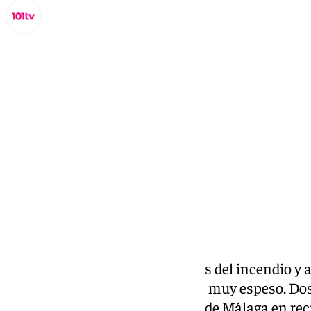
Lynx Devs
viernes, 24 enero 2025, 12:27
Compartir:
Acudimos al local horas después del incendio y 
acompañado de un olor a humo muy espeso. Dos
restaurante
Blossom,
el último de Málaga en rec