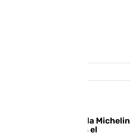
Andalucía
El restaurante Estrella Michelin
Blossom resurge tras el