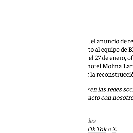
tenía detectores de humo».
Volver a empezar
Tras semanas de incertidumbre, el anuncio de r
devuelto las ganas de seguir tanto al equipo de 
Blossom resurgirá oficialmente el 27 de enero, o
temporal de la sexta planta del hotel Molina Lar
sigue trabajando para planificar la reconstrucció
Descubre más noticias de 101Tv en las redes soc
Tok
o
X
. Puedes ponerte en contacto con nosotro
informativos@101tv.es
Más noticias de
101TV
en las redes
sociales:
Instagram
,
Facebook
,
Tik Tok
o
X
.