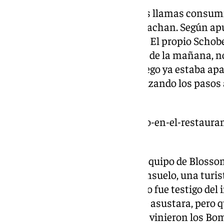
La madrugada del 8 de enero, las llamas consumi
Blossom en la céntrica calle Strachan. Según apun
fuego pudo ser un cortocircuito. El propio Schobe
llamada de la Policía a las cinco de la mañana, n
en llamas. «Cuando llegué, el fuego ya estaba ap
devastado, ahora estamos analizando los pasos a
perdido», dijo en su momento.
https://www.101tv.es/aincendio-en-el-restaur
que-queda-y-como-reponerlo/
El incendio no solo impactó al equipo de Blossom
turistas alojados en la zona. Consuelo, una tur
en un piso contiguo, relató cómo fue testigo del
despertó diciéndome que no me asustara, pero qu
noche de terror, menos mal que vinieron los Bo