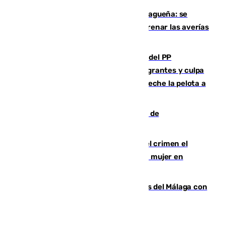
Mejoras del agua en la Axarquía malagueña: se
sustituye una tubería de 50 años para frenar las averías
de agua en El Borge y Almáchar
Bendodo asegura que los gobiernos del PP
"cumplirán la ley" sobre los menores migrantes y culpa
al Gobierno por "inestabilidad": "Que no eche la pelota a
las comunidades"
Una ONG malagueña ganará un año de
comunicación gratuita con Apecom
Confiesa en un diario ser el autor del crimen el
hombre en prisión por asesinato de una mujer en
Benahavís
Juanpe vuelve a los entrenamientos del Málaga con
el grupo de manera progresiva