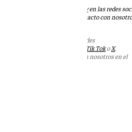
Descubre más noticias de
101Tv
en las redes soc
Tok
o
X
. Puedes ponerte en contacto con nosotro
informativos@101tv.es
Más noticias de
101TV
en las redes
sociales:
Instagram
,
Facebook
,
Tik Tok
o
X
.
Puedes ponerte en contacto con nosotros en el
correo
informativos@101tv.es
Tags:
Últimas noticias