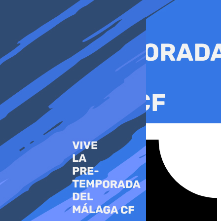
Ir
al
contenido
Tiktok