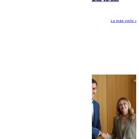
Lo más visto >
Más noticias
Ver más >