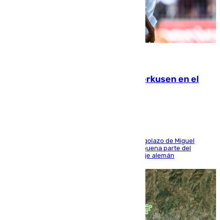
08.08.2026
El Sevilla se desinfla ante el Leverkusen en el
último ensayo (1-2)
El conjunto de Luis García se adelantó con un golazo de Miguel
Sierra y ofreció buenas sensaciones durante buena parte del
encuentro, pero acabó cediendo ante el empuje alemán