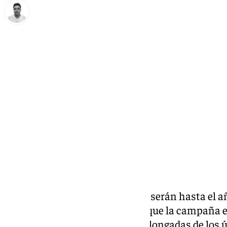
Antonio López
martes, 25 febrero 2025, 11:59
Compartir:
Las elecciones en Andalucía no serán hasta el a
hace un mes todo hace indicar que la campaña e
pasos y será una de las más prolongadas de los ú