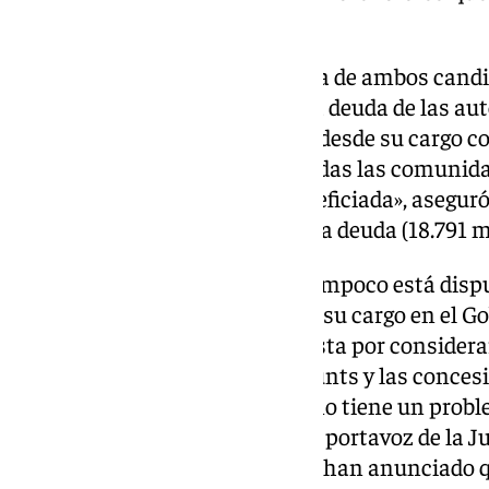
con-vox/
La última prueba del tira y afloja de ambos candi
propuesta de condonación de la deuda de las au
central, que la propia Montero, desde su cargo 
anunció este pasado lunes: «Todas las comunidad
Andalucía sale claramente beneficiada», aseguró
Gobierno asumiría la mitad de la deuda (18.791 mi
La respuesta de la Junta, que tampoco está dispu
agenda política desde el foco de su cargo en el Go
rechazo de la propuesta socialista por considera
«blanquear» los acuerdos con Junts y las concesi
independentismo: «Andalucía no tiene un proble
no lo ha pedido», ha señalado la portavoz de la 
dirección general del partido ya han anunciado 