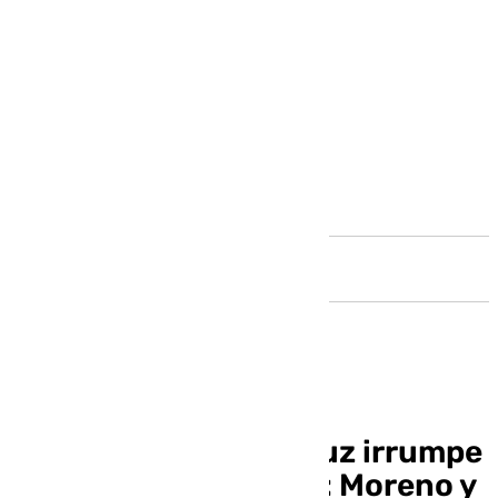
Andalucía
El ring político andaluz irrumpe
en la semana del 28F: Moreno y