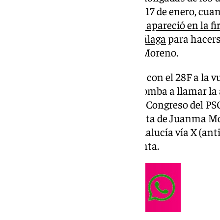
cada palmo comenzó el pasado 17 de enero, cuan
socialista
María Jesús Montero apareció en la fi
estratégico como el IMEC de Málaga
para hacers
el presidente andaluz Juanma Moreno.
En plena semana blanquiverde, con el 28F a la v
dirigentes se han lanzado en tromba a llamar la 
expectación generada por el XV Congreso del PS
de semana ha venido la respuesta de Juanma Mo
reconocimientos del Día de Andalucía vía X (ant
la estrategia mediática de la Junta.