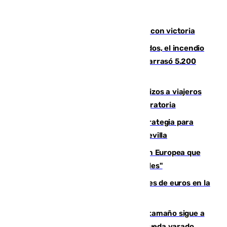
El Granada cierra su puesta a punto con victoria
Un mes de la tragedia de Los Gallardos, el incendio
que acabó con la vida de 14 personas y arrasó 5.200
hectáreas
España establece controles fronterizos a viajeros
procedentes de Italia por la presión migratoria
El Ayuntamiento desarrolla una estrategia para
recuperar la identidad patrimonial de Sevilla
España e Italia garantizan a la Unión Europea que
sus controles fronterizos son "temporales"
Sevilla ha invertido más de 6 millones de euros en la
transformación de su casco histórico
Susto en Marbella: un atún de gran tamaño sigue a
un bañista hasta la orilla de la playa y queda varado