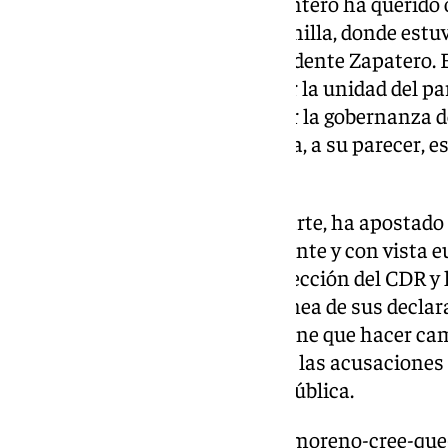
Este pasado fin de semana, Montero ha querido 
capacidad en el congreso de Armilla, donde estu
presidente Sánchez y el expresidente Zapatero. E
de Hacienda trató de transmitir la unidad del par
como la ambición por recuperar la gobernanza d
de izquierdas» y cuya autonomía, a su parecer, e
populares.
El presidente Moreno, por su parte, ha apostad
sobria y moderada
de líder solvente y con vista
desde su nuevo puesto en la dirección del CDR y
Von der Leyen en abril-, en la línea de sus decla
que ganar una candidatura y tiene que hacer ca
tipo son normales”, afirmó ante las acusaciones 
recortes masivos a la Sanidad Pública.
https://www.101tv.es/juanma-moreno-cree-que-