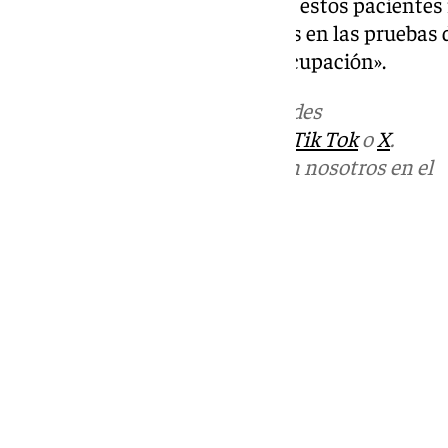
Así, este error ha provocado que estos paciente
resultados positivos incorrectos en las pruebas 
les ha generado «una gran preocupación».
Más noticias de
101TV
en las redes
sociales:
Instagram
,
Facebook
,
Tik Tok
o
X
.
Puedes ponerte en contacto con nosotros en el
correo
informativos@101tv.es
Tags:
Sanidad
Últimas noticias