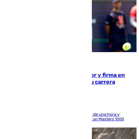
09.08.2026
Daniel Mérida derriba a Griekspoor y firma en
Montreal el mejor resultado de su carrera
El madrileño arrolla al neerlandés en poco más de una hora y
alcanza por primera vez los cuartos de final de un Masters 1000