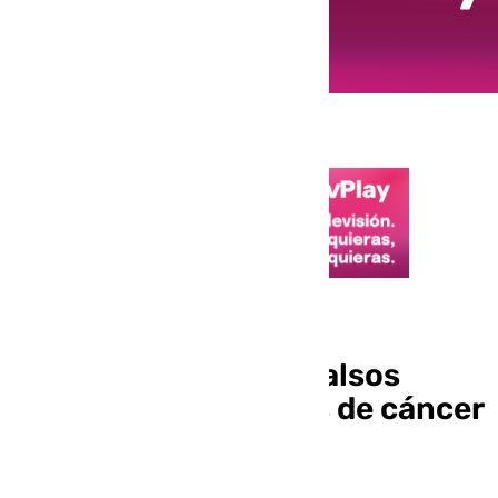
Sanidad
El SAS notifica 400 falsos
positivos en cribados de cáncer
de colon en Málaga