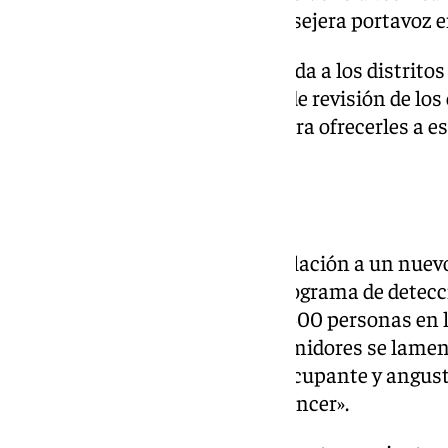
falsos positivos», explicó la consejera portavoz 
Esta «incidencia» fue comunicada a los distritos
en marcha un «procedimiento de revisión de los
potencialmente implicados» para ofrecerles a es
de las pruebas.
Asescon pide explicaciones
Ante las noticias surgidas en relación a un nuev
con relación, en este caso, al programa de detec
que ha afectado a alrededor de 400 personas en 
Asociación Española de Consumidores se lament
nuevo error un asunto tan preocupante y angust
es la recepción de pruebas de cáncer».