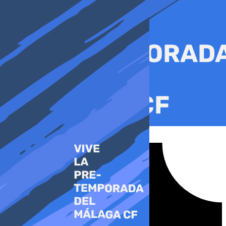
Ir
al
contenido
Tiktok