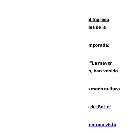
Cádiz aumenta un 15% en el cobro del Ingreso
Mínimo Vital junto a otras particularidades de la
provincia
La 'delicatessen' de Isco en la pretemporada:
pisadita y cañito ante el Bournemouth
Un testimonio del colapso en Ceuta: "La mayor
parte de los que han venido son víctimas, han venido
engañados"
Torrenueva Costa pone el verano en modo cultura
con actividades para todos los públicos
Este es el palmarés del Trofeo Costa del Sol: el
Málaga lidera la tabla con 12 triunfos
Estos son los mejores sitios para tener una vista
privilegiada del eclipse en Andalucía