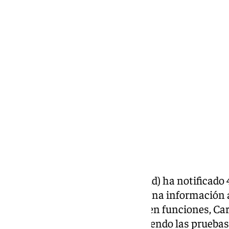
101 TV
jueves, 11 junio 2026, 07:45
Compartir:
El SAS (Servicio Andaluz de Salud) ha notificado
de cáncer de colon en Málaga. Una información a
portavoz del Gobierno andaluz en funciones, Ca
miércoles que ya se están repitiendo las pruebas