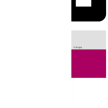
HOY
|
Sucesos
Incendios
Fútbol
Crisis Migratoria en Ceuta
LaLiga
Andalucía