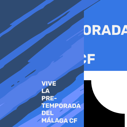
Ir
al
contenido
Tiktok