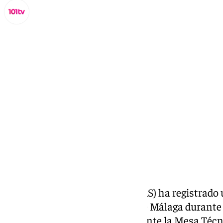
Miguel Alfonso
jueves, 6 febrero 2025, 19:50
Compartir:
El Servicio Andaluz de Salud (SAS) ha registrado 
profesionales en la provincia de Málaga durante
dado a conocer este jueves durante la Mesa Técn