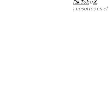
sociales:
Instagram
,
Facebook
,
Tik Tok
o
X
.
Puedes ponerte en contacto con nosotros en el
correo
informativos@101tv.es
Tags:
Últimas noticias