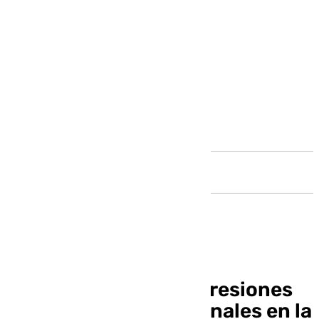
Andalucía
El SAS registra 69 agresiones
físicas a sus profesionales en la