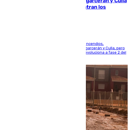
Incendios de Castellón: Sierra Engarcerán y Culla
evolucionan positivamente y centran los
esfuerzos en Tírig
La UME se suma al operativo de control de los incendios,
progresando adecuadamente los de Sierra Engarcerán y Culla, pero
centrando todo el empeño en el de Culla, que evoluciona a fase 2 del
PEIF