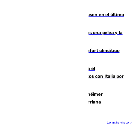
Gobierno de Sánchez
El Sevilla se desinfla ante el Leverkusen en el último
ensayo (1-2)
Tensión en la prisión de Alhaurín tras una pelea y la
incautación de un punzón
Málaga contabiliza 148 zonas de confort climático
para enfrentar las altas temperaturas
Marlaska notifica a la Unión Europea el
restablecimiento de controles fronterizos con Italia por
vía aérea y marítima
Hallan sin vida al granadino con Alzhéimer
desaparecido hace una semana en Churriana
Lo más visto >