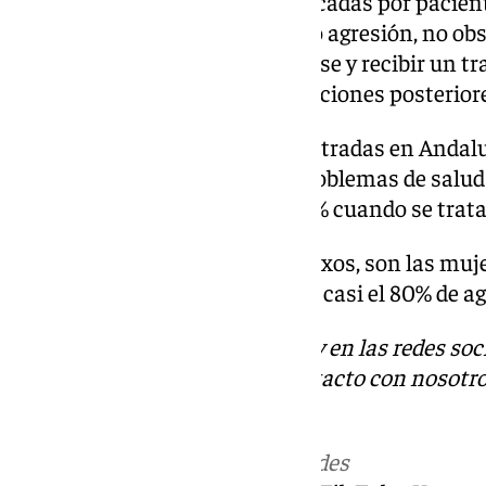
física o amenazas graves provocadas por pacient
cognitivo se considerarán como agresión, no obs
sistema para que puedan filtrarse y recibir un t
en el registro como en las actuaciones posteriore
Así, del total de agresiones registradas en Andal
cometidas por personas con problemas de salud 
porcentaje que asciende al 51,6% cuando se trata 
También a nivel regional, por sexos, son las muj
del total); por perfil profesional, casi el 80% de 
Descubre más noticias de 101Tv en las redes soc
Tok
o
X
. Puedes ponerte en contacto con nosotro
informativos@101tv.es
Más noticias de
101TV
en las redes