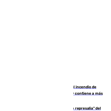
340 personas más desalojadas por el incendio de
Niebla, que mantiene a 410 evacuadas y contiene a más
de 500 efectivos
Italia responde ante las "medidas de represalia" del