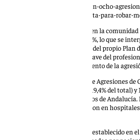
https://www.101tv.es/denuncian-ocho-agresion
hay-gente-que-entra-en-consulta-para-robar-m
Los datos reflejan un aumento en la comunidad
registradas el año pasado del 19%, lo que se int
sensibilización y conocimiento del propio Plan 
Agresiones, además del papel clave del profesio
persona agredida desde el momento de la agresi
Según el Registro Informático de Agresiones de 
total de 362 agresiones físicas (19,4% del total) y
de los centros sanitarios públicos de Andalucía. 
registradas, 1.866, el 47,48% fueron en hospitales
Atención Primaria.
Cabe destacar que, siguiendo lo establecido en el