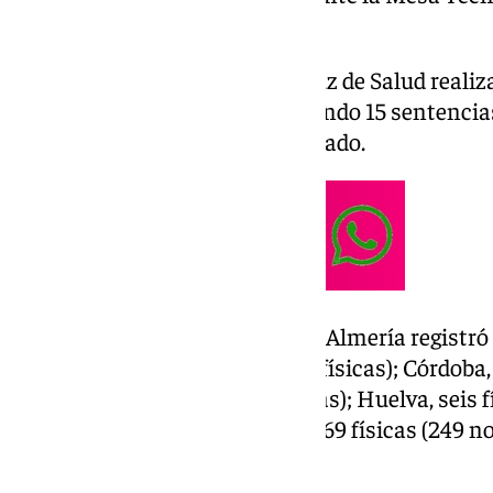
Laborales.
Los letrados del Servicio Andaluz de Salud reali
un total de 33 asistencias, logrando 15 sentencia
tipificadas como delito de atentado.
A nivel andaluz, por provincias, Almería registró
físicas; Cádiz 61 físicas (282 no físicas); Córdoba, 
Granada 45 físicas (149 no físicas); Huelva, seis f
físicas (120 no físicas); Málaga, 69 físicas (249 no 
(378 no físicas).