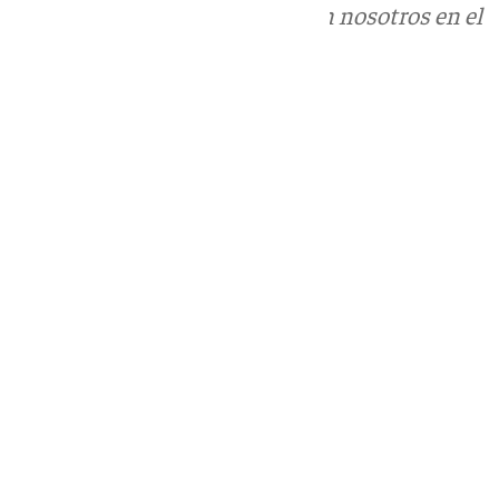
Puedes ponerte en contacto con nosotros en el
correo
informativos@101tv.es
Tags:
Últimas noticias