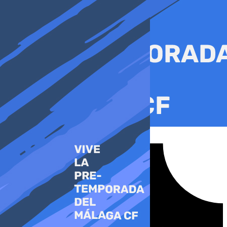
Ir
al
contenido
Tiktok