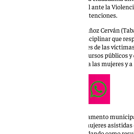
del Servicio de Atención Integral ante la Violenc
año ha realizado más de 1.400 atenciones.
Ubicado en la calle Concejal Muñoz Cerván (Tabac
formado por un equipo multidisciplinar que resp
jurídicas, psicológicas y laborales de las víctim
coordinación con el resto de recursos públicos y
pueden servir de apoyo y ayuda a las mujeres y a 
En lo que va de año, este departamento municipa
entre las que destacan las 611 mujeres asistidas 
389 han interpuesto denuncia, dando como resul