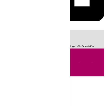
HOY
|
Fútbol
Primera División
Crisis Migratoria en Ceuta
LaLiga
101 Televisión
Andalucía