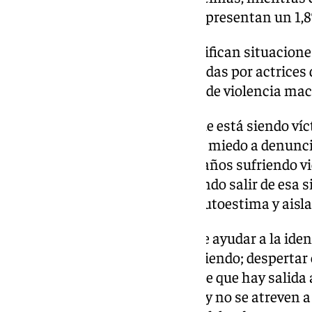
entorno de la víctima apenas representan un 1,8
A través de tres vídeos, se escenifican situacio
en ejemplos reales y representadas por actrices 
interpretan distintas vivencias de violencia mac
Entre otros, una adolescente que está siendo ví
de ello, una mujer con hijos con miedo a denunciar
por último, una mujer que tras años sufriendo vi
decidió a pedir ayuda consiguiendo salir de esa 
indefensión, frustración, baja autoestima y aisl
Con estos mensajes se pretende ayudar a la iden
de las mujeres que la están sufriendo; despertar 
ciudadanía; lanzar el mensaje de que hay salida
sufriendo este tipo de violencia y no se atreven a