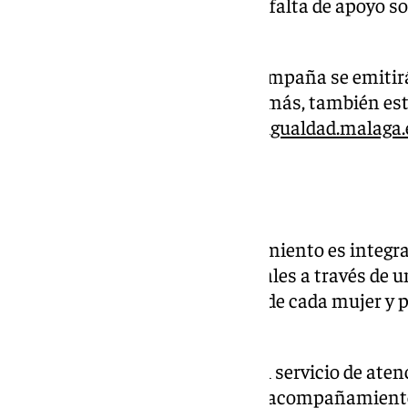
precariedad económica o por la falta de apoyo soc
municipales a la ciudadanía.
Los vídeos que conforman la campaña se emitirá
pantalla de El Corte Inglés. Además, también es
web de Igualdad
https://areadeigualdad.malaga.
en
https://noesnoigualdad.es/
.
RECURSOS MUNICIPALES
El servicio que ofrece el Ayuntamiento es integral
realizada por trabajadoras sociales a través de 
conocer la situación específica de cada mujer y 
apropiados.
Desde esta atención se deriva al servicio de aten
teleasistencia como medida de acompañamiento