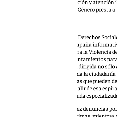
complementarios al de información y atención i
Gobierno contra la Violencia de Género presta a t
CAMPAÑA INFORMATIVA
El concejal delegado del Área de Derechos Social
conocer este miércoles esta campaña informativa
fondos del Pacto de Estado contra la Violencia de
Ministerio de Igualdad a los ayuntamientos para 
sensibilización y prevención, va dirigida no sólo
sus familiares, amistades y a toda la ciudadanía
identificar situaciones cotidianas que pueden d
machista para que así puedan salir de esa espir
puede dirigirse para solicitar ayuda especializada
En este sentido, siete de cada diez denuncias po
presentadas por las propias víctimas, mientras 