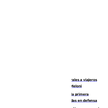
España restablece controles temporales a viajeros
procedentes de Italia como repuesta a Meloni
El Málaga cae ante el Ceuta y suma la primera
derrota de la pretemporada dejando dudas en defensa