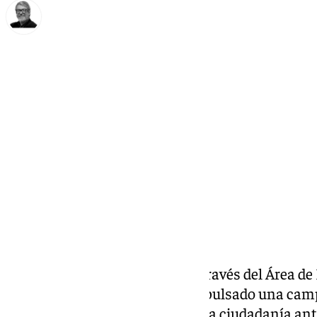
Francisco Marmolejo
miércoles, 9 octubre 2024, 13:36
Compartir:
El
Ayuntamiento de Málaga
, a través del Área d
Igualdad y Accesibilidad, ha impulsado una cam
todos los recursos que ofrece a la ciudadanía ant