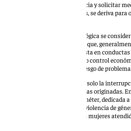
jurídico para tramitar la denuncia y solicitar me
gestionan prestaciones sociales, se deriva para o
recursos si es conveniente.
En este caso, la atención psicológica se consid
recuperación de las víctimas ya que, generalment
relaciones de pareja se manifiesta en conductas 
comportamiento, abuso verbal o control económ
autoestima y aumentando el riesgo de problema
Por tanto, la intervención no es solo la interrupci
tratamiento de las consecuencias originadas. E
convenio con la Asociación Deméter, dedicada a 
que han vivido experiencias de violencia de géne
psicológica a los menores de las mujeres atendi
individuales como grupales.