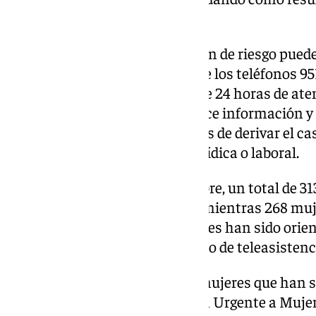
órdenes de protección.
Así, cualquier mujer en situación de riesgo pued
con el Ayuntamiento a través de los teléfonos 95
del disponer del servicio urgente 24 horas de ate
Tras recibir la demanda, se ofrece información 
recursos y prestaciones, además de derivar el ca
atención social, psicológica, jurídica o laboral.
Hasta el pasado 30 de septiembre, un total de 31
el personal de atención social, mientras 268 mu
atención psicológica, 149 mujeres han sido orie
gestionado 22 altas en el servicio de teleasistenc
Además, están las citadas 611 mujeres que han s
jurídico del Servicio de Atención Urgente a Muje