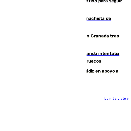
Marruecos, la principal baza de Infantino para seguir
al frente de la FIFA
Pedro Sánchez condena el crimen machista de
Benahavís
Angustioso rescate de una familia en Granada tras
caer su coche por un terraplén
Fallece un joven tras caer al mar cuando intentaba
entrar en parapente a Ceuta desde Marruecos
CIES NO moviliza a la provincia de Cádiz en apoyo a
la respuesta humanitaria de Ceuta
Lo más visto >
Más noticias
Ver más >