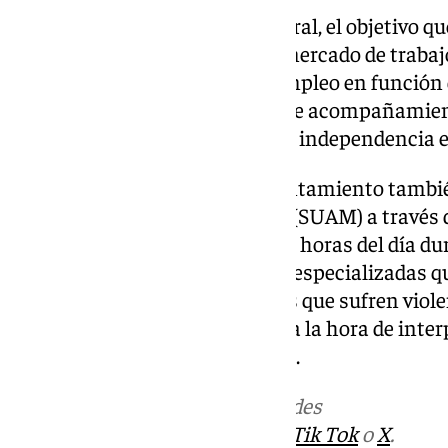
En cuanto a la orientación laboral, el objetivo q
inserción de las mujeres en el mercado de trab
la formación profesional y el empleo en función 
profesional, así como a través de acompañamie
puesto de trabajo y conseguir la independencia
En el ámbito municipal, el Ayuntamiento tambié
de Atención Jurídica a Mujeres (SUAM) a través d
800 que están operativos las 24 horas del día dur
trata de un equipo de abogadas especializadas 
acompañamiento a las mujeres que sufren viole
posteriores a la agresión y que, a la hora de inte
medidas de protección iniciales.
Más noticias de
101TV
en las redes
sociales:
Instagram
,
Facebook
,
Tik Tok
o
X
.