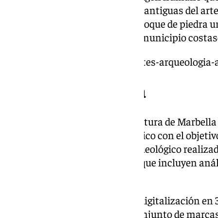
años las representaciones más antiguas del art
descubrimientos confieren al bloque de piedra u
la historia de la provincia y del municipio costa
https://www.101tv.es/estudiantes-arqueologia-
Un giro en la historia
La Delegación Municipal de Cultura de Marbella
sobre este hallazgo artístico único con el objeti
propuesta en el estudio geoarqueológico realizado
técnicas de datación absoluta, que incluyen anál
muestras de sedimentos.
También se llevará a cabo una digitalización en
virtual de alta resolución del conjunto de marca