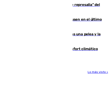
Italia responde ante las "medidas de represalia" del
Gobierno de Sánchez
El Sevilla se desinfla ante el Leverkusen en el último
ensayo (1-2)
Tensión en la prisión de Alhaurín tras una pelea y la
incautación de un punzón
Málaga contabiliza 148 zonas de confort climático
para enfrentar las altas temperaturas
Lo más visto >
Más noticias
Ver más >