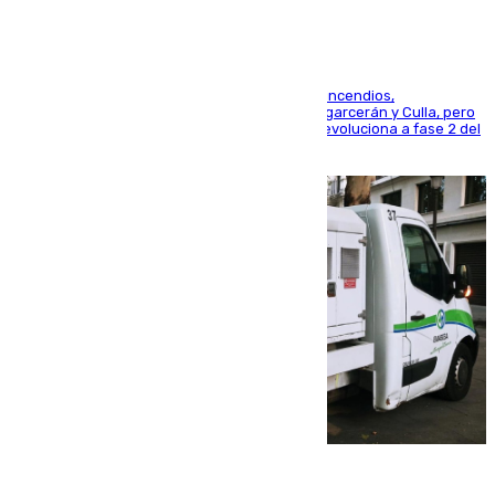
La UME se suma al operativo de control de los incendios,
progresando adecuadamente los de Sierra Engarcerán y Culla, pero
centrando todo el empeño en el de Culla, que evoluciona a fase 2 del
PEIF
08.08.2026