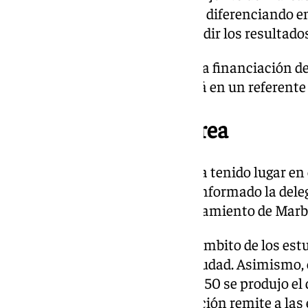
estudiar la superficie en detalle, diferenciando 
grafismo y será clave para difundir los resultado
La investigación cuenta con una financiación de 
datación, Marbella se convertirá en un referente 
El hallazgo: Coto Correa
La intervención arqueológica ha tenido lugar en e
zona de Las Chapas, según ha informado la dele
Patrimonio Histórico del Ayuntamiento de Marbe
Este espacio es conocido en el ámbito de los est
los restos más antiguos de la ciudad. Asimismo,
arqueológica ya que en los años 50 se produjo el
algunos útiles líticos cuya datación remite a las 