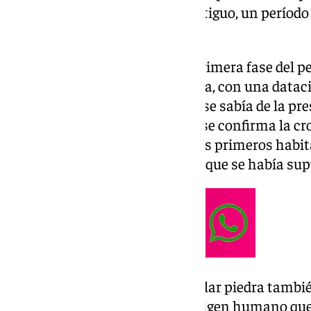
durante el Paleolítico Medio Antiguo, un períod
inédito en la provincia.
Dicha etapa corresponde a la primera fase del peri
inicios de la prehistoria humana, con una datac
150.000 años atrás. Aunque ya se sabía de la pr
durante el Paleolítico Medio, si se confirma la cr
descubrimiento revelaría que los primeros habit
época mucho más remota de lo que se había su
Pero esto no es todo. Esta singular piedra tamb
representaciones gráficas de origen humano qu