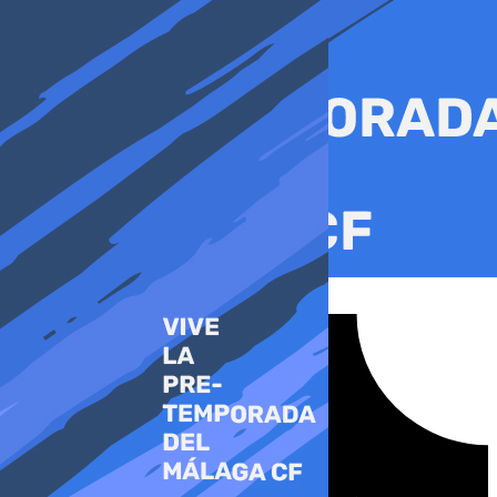
Ir
al
contenido
Tiktok