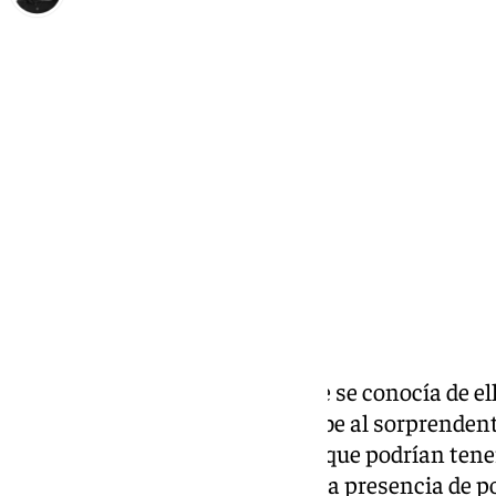
Elena Lozano
jueves, 13 marzo 2025, 10:48
Compartir:
La historia de Málaga —o lo que se conocía de e
cambiar. Este posible giro se debe al sorprenden
bloque de piedra con grafismos que podrían ten
antigüedad, lo que confirmaría la presencia de po