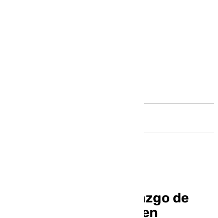
Andalucía
El sorprendente hallazgo de
una piedra milenaria en