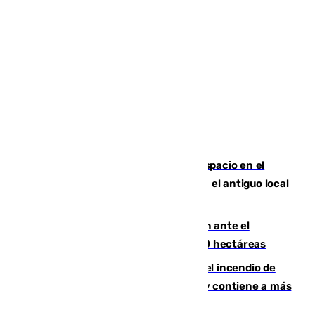
Las marca internacionales ganan espacio en el
Centro de Málaga: La Tagliatella abre en el antiguo local
de Vox Sports Bar
Moreno pide extremar la precaución ante el
incendio de Niebla, que supera las 4.000 hectáreas
340 personas más desalojadas por el incendio de
Niebla, que mantiene a 410 evacuadas y contiene a más
de 500 efectivos trabajando