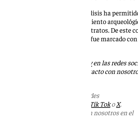
La actuación y su posterior análisis ha permitid
del lugar, así como el descubrimiento arqueológi
líticos tallados en uno de sus estratos. De este 
destaca un bloque de gabro que fue marcado con l
excepcional.
Descubre más noticias de
101Tv
en las redes soc
Tok
o
X
. Puedes ponerte en contacto con nosotro
informativos@101tv.es
Más noticias de
101TV
en las redes
sociales:
Instagram
,
Facebook
,
Tik Tok
o
X
.
Puedes ponerte en contacto con nosotros en el
correo
informativos@101tv.es