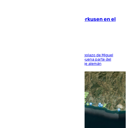
08.08.2026
El Sevilla se desinfla ante el Leverkusen en el
último ensayo (1-2)
El conjunto de Luis García se adelantó con un golazo de Miguel
Sierra y ofreció buenas sensaciones durante buena parte del
encuentro, pero acabó cediendo ante el empuje alemán