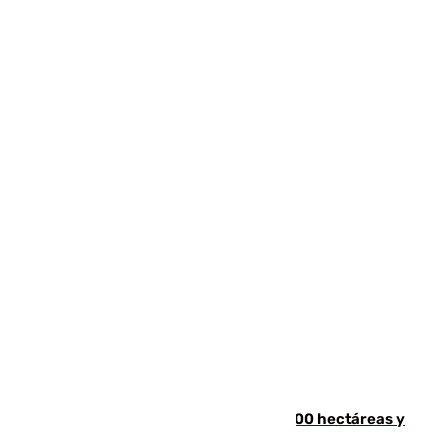
El incendio de Niebla alcanza las 8.000 hectáreas y
mantiene desalojadas a 474 personas