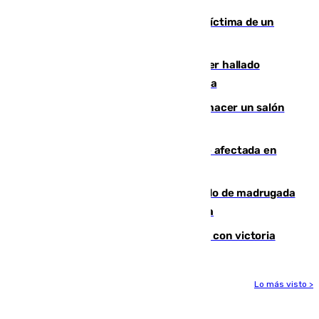
El tenista checho Lehecka, nueva víctima de un
Rafa Jódar que está siendo imparable
Muere un hombre de 58 años tras ser hallado
inconsciente en una piscina en Cómpeta
Un tribunal federal impide a Trump hacer un salón
de baile en la Casa Blanca
Incendios de Castellón: la superficie afectada en
Tírig roza las 400 hectáreas
Muere un peatón tras ser atropellado de madrugada
en la carretera A-7 a su paso por Málaga
El Granada cierra su puesta a punto con victoria
Lo más visto >
Más noticias