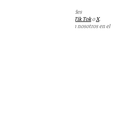
Más noticias de
101TV
en las redes
sociales:
Instagram
,
Facebook
,
Tik Tok
o
X
.
Puedes ponerte en contacto con nosotros en el
correo
informativos@101tv.es
Tags:
Últimas noticias