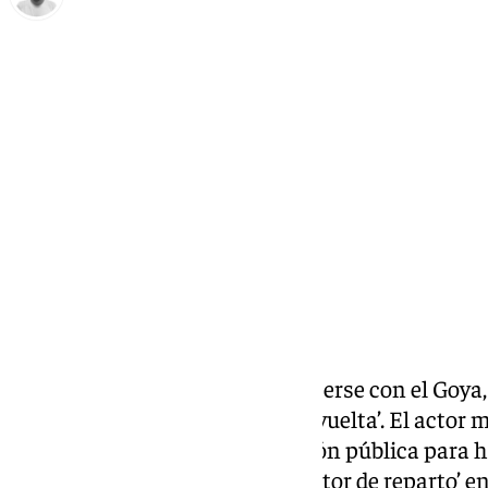
Antonio López
martes, 11 febrero 2025, 16:53
Compartir:
Apenas dos días después de hacerse con el Goya
especial
de este lunes en ‘La Revuelta’. El actor
programa de éxito de la televisión pública para h
reconocimiento como ‘Mejor actor de reparto’ en