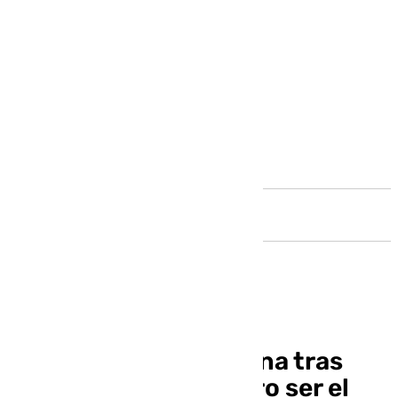
Andalucía
El sueño de Salva Reina tras
lograr el Goya: «Quiero ser el