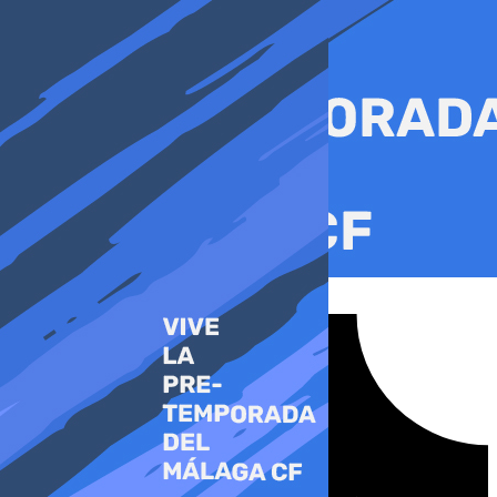
Ir
al
contenido
Tiktok