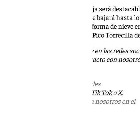
Durante la jornada de Nochevieja será destacabl
cota de nieve en la provincia, que bajará hasta l
no es descartable que llueva en forma de nieve e
la Axarquía y la Maroma o en el Pico Torrecilla de
Descubre más noticias de 101Tv en las redes soc
Tok
o
X
. Puedes ponerte en contacto con nosotro
informativos@101tv.es
Más noticias de
101TV
en las redes
sociales:
Instagram
,
Facebook
,
Tik Tok
o
X
.
Puedes ponerte en contacto con nosotros en el
correo
informativos@101tv.es
Tags: