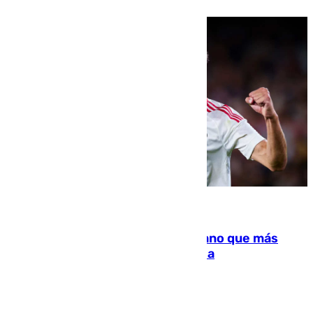
07.08.2026
Juanlu Sánchez, el sexto canterano que más
dinero deja en las arcas del Sevilla