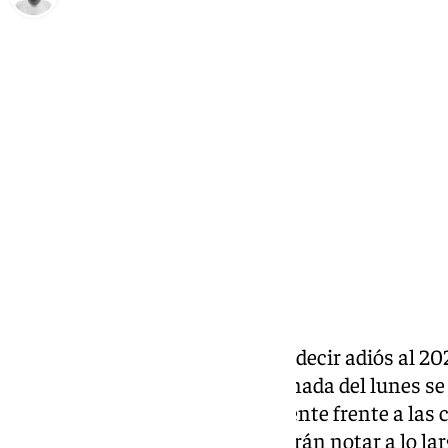
Antonio López
martes, 31 diciembre 2024, 08:58
Compartir:
Faltan apenas unas horas para decir adiós al 20
lo hará con lluvias
. Desde la jornada del lunes 
en el Mediterráneo, concretamente frente a las
Valenciana, cuyos efectos se harán notar a lo larg