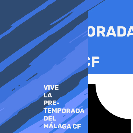
Ir
al
contenido
Tiktok