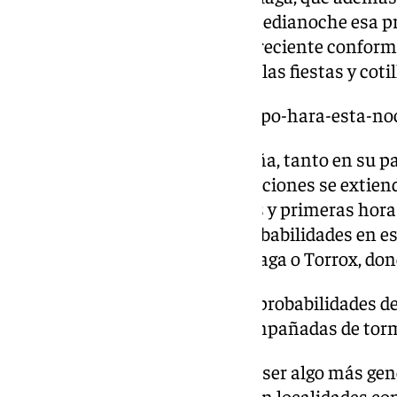
tormentas. Entre la tarde y la medianoche esa p
65% y seguirá esa dinámica decreciente conforme
en principio no afectará a aquellas fiestas y cotill
https://www.101tv.es/que-tiempo-hara-esta-no
En el resto de la costa malagueña, tanto en su pa
la alta probabilidad de precipitaciones se extiend
mediodía hasta las 00.00 horas y primeras hora
Marbella oscilan el 100% de probabilidades en es
Rincón de la Victoria, Vélez Málaga o Torrox, dond
Aemet sitúa en un 95% las probabilidades de
además podrían venir acompañadas de tor
En principio, las lluvias podrán ser algo más gen
interior más próximo, aunque en localidades co