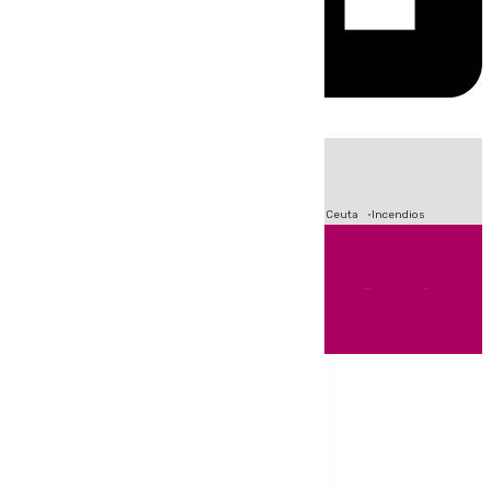
HOY
|
Fútbol
Sucesos
Primera División
Crisis Migratoria en Ceuta
Incendios
Andalucía