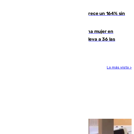
Kempo celebrado en Berlín
La llegada de inmigrantes a Ceuta crece un 164% sin
contar la entrada masiva
Igualdad confirma el asesinato de una mujer en
Benahavís como violencia machista y eleva a 36 las
víctimas en 2026
Lo más visto >
Más noticias
Ver más >