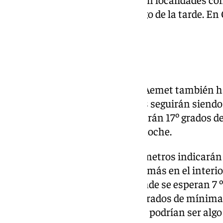
100% de probabilidades a lo largo de la tarde. E
parte, no se llega al 30%.
Temperaturas
En cuanto a las temperaturas, Aemet también h
las últimas horas, aunque estas seguirán siendo 
época. En la capital que registrarán 17º grados 
grados de mínimas durante la noche.
En el resto del litoral los termómetros indicarán
noche habrá que abrigarse algo más en el interi
Vélez o Alhaurín de la Torre, donde se esperan 7 
variarán entre los 17º y los 10º grados de mínim
aunque en Estepona o Marbella podrían ser algo s