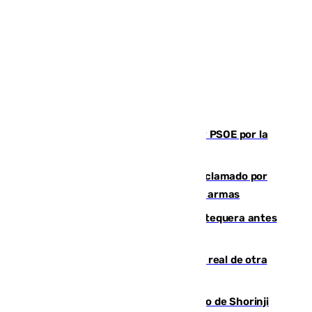
Vuelve el duelo dialéctico entre PP y PSOE por la
financiación de las autonomías
Detienen en Málaga a un fugitivo reclamado por
Colombia por homicidio y transporte de armas
Prueba final del Granada ante el Antequera antes
del inicio de la Liga
Ceuta se prepara ante la posibilidad real de otra
entrada masiva el 15 de agosto
Cártama, protagonista en el Europeo de Shorinji