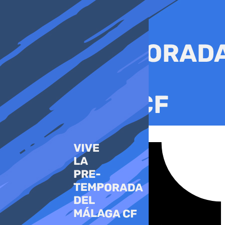
Ir
al
contenido
Tiktok