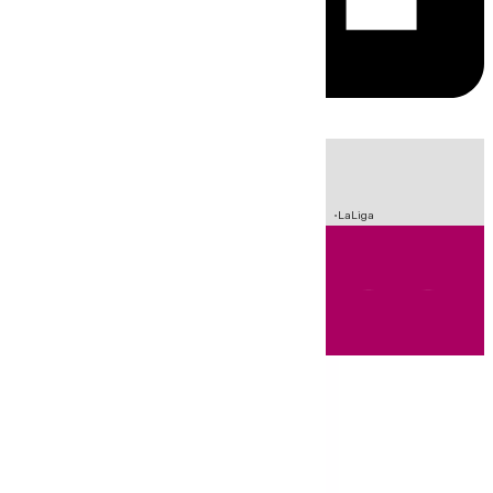
HOY
|
Incendios
Sucesos
Crisis Migratoria en Ceuta
Fútbol
LaLiga
Andalucía