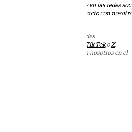
Descubre más noticias de 101Tv en las redes soc
Tok
o
X
. Puedes ponerte en contacto con nosotro
informativos@101tv.es
.
Más noticias de
101TV
en las redes
sociales:
Instagram
,
Facebook
,
Tik Tok
o
X
.
Puedes ponerte en contacto con nosotros en el
correo
informativos@101tv.es
Tags:
Últimas noticias