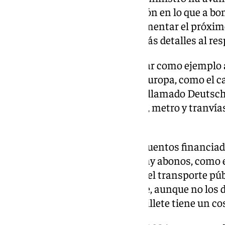
de 2025 será un año de transición en lo que a boni
refiere, con el objetivo de implementar el próxim
el transporte, aunque sin dar más detalles al res
Parte del objetivo pasa por tomar como ejemplo
instalado en ciertas partes de Europa, como el 
un abono mensual de 58 euros (llamado Deutschl
de trenes regionales, autobuses, metro y tranvía
incluye el de alta velocidad.
Actualmente, gracias a los descuentos financiado
comunidades autónomas, ya hay abonos, como en
mensuales se puede coger todo el transporte públ
incluidos los cercanías de Renfe, aunque no los 
velocidad. Sin descuento, este billete tiene un co