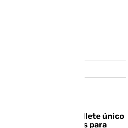
Andalucía
España plantea un billete único
de trenes y autobuses para