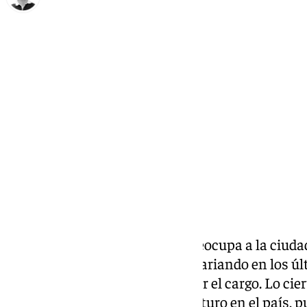
Ignacio Pérez
jueves, 9 enero 2025, 16:51
Compartir:
Uno de los asuntos que más preocupa a la ciuda
público y su precio, que ha ido variando en los ú
dirigentes que han ido pasad por el cargo. Lo cier
resulta determinante para el futuro en el país, 