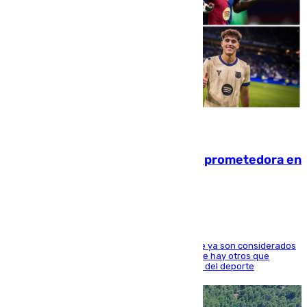
09.08.2026
El año 2007, una generación muy prometedora en
el mundo del fútbol
Hay varios jugadores de la nueva 'camada' que ya son considerados
estrellas como Lamine Yamal o Cubarsí, aunque hay otros que
apuntan a que podrán llegar marcar la historia del deporte