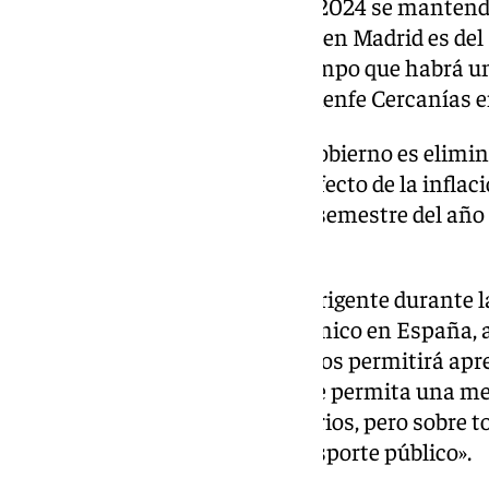
Durante el primer semestre de 2024 se mantend
(generalmente del 50%, aunque en Madrid es del 6
bajarán a un 40%, al mismo tiempo que habrá un 
mensuales para toda la red de Renfe Cercanías 
Sin embargo, la intención del Gobierno es elimin
se crearon para amortiguar el efecto de la inflac
en Ucrania, por eso el segundo semestre del año 
billete único en 2026.
Estas fueron las palabras del dirigente durante la
reto es implementar el billete único en España, 
ventajas y desventajas, lo que nos permitirá apr
2026 vayamos a esa medida que permita una mejo
generar comodidad en los usuarios, pero sobre t
esfuerzos en la calidad del transporte público».