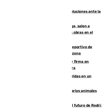
Más de 15.000 ceutíes claman por soluciones ante la
crisis migratoria
Los vecinos de Pedregalejo en Málaga, salen a
protestar en contra del resultado de las obras en el
paseo marítimo
Un incendio en un local del puerto deportivo de
Fuengirola genera una gran susto en la zona
Daniel Mérida derriba a Griekspoor y firma en
Montreal el mejor resultado de su carrera
Dos personas mueren y tres son heridas en un
accidente de tráfico en Utrera
Estudiarán el comportamiento de varios animales
durante el eclipse
Maresca evita pronunciarse sobre el futuro de Rodri: