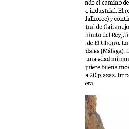
históricas de El Chorro, explorando el camino de
histórica a través del patrimonio industrial. El
Presa del Chorro (Conde de Guadalhorce) y contin
Alfonso XIII, el embalse y la central de Gaitanejo,
Desfiladero de los Gaitanes (Caminito del Rey), f
Chorro/La Encantada/Estación de El Chorro. La 
El Kiosco, en los Embalses de Ardales (Málaga).
para familias con menores, con una edad mínima
aproximada es de 4 horas. Se requiere buena mov
llevar agua. El aforo es limitado a 20 plazas. Im
incluida la vuelta en bus lanzadera.