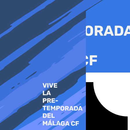
Ir
al
contenido
Tiktok