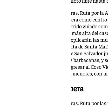
dirigida al público general, con aforo libre hasta
6 de octubre, de 10.30 a 13:30 horas. Ruta por la
destacando la ciudad de Antequera como centro 
encrucijada de caminos. El recorrido guiado com
Viejo y ascenderá hasta la zona más alta del cas
Pósito. Durante el trayecto, se explicarán las mur
las Termas romanas y la Colegiata de Santa Marí
fortaleza, rodeándola por la calle San Salvador junt
donde se podrán contemplar las barbacanas, y se
por la calle Herradores hasta regresar al Coso Vi
recomendada para familias con menores, con un 
Álora-Ardales-Antequera
13 de octubre, de 9.30 a 14.00 horas. Ruta por las