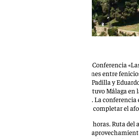
25 de octubre, a las 19.00 horas. Conferencia «La
primeros comerciantes: relaciones entre fenicios
Málaga», a cargo de José Suárez Padilla y Eduard
centrará en el papel crucial que tuvo Málaga en l
en el sur de la Península Ibérica. La conferencia 
general, con entrada libre hasta completar el afo
19 de diciembre, de 10.30 a 13.30 horas. Ruta de
de la ciudad de Málaga, desde el aprovechamient