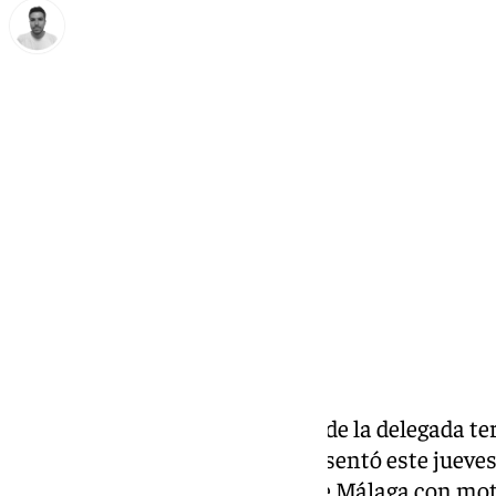
Antonio López
jueves, 26 septiembre 2024, 21:11
Compartir:
La Junta de Andalucía, a través de la delegada te
Deporte, Gemma del Corral, presentó este juev
15 actividades en la provincia de Málaga con mot