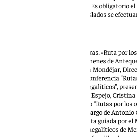
el aforo es limitado a 20 plazas. Es obligatorio 
deportivo de montaña, y los traslados se efectua
Antequera
3 de octubre, de 17.00 a 19.30 horas. «Ruta por lo
del Conjunto Arqueológico Dólmenes de Anteque
correrá a cargo de Carmen Mora Mondéjar, Direc
A continuación, se ofrecerá la conferencia “Ruta
de las cuevas a los sepulcros megalíticos”, prese
Efrén Fernández, María del Mar Espejo, Cristina 
También se presentará el folleto “Rutas por los 
a la plataforma informática, a cargo de Antonio 
Al finalizar, se realizará una visita guiada por 
Antequera y por los sepulcros megalíticos de Men