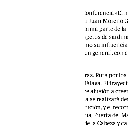
4 de octubre, a las 19.00 horas. Conferencia «E
patria del Espeto», impartida por Juan Moreno 
Carta Malacitana. Este evento forma parte de la 
el impacto que han tenido los espetos de sardi
gastronómico en Málaga, así como su influencia 
Sol. Actividad abierta al público en general, con
aforo.
5 de octubre, de 10.30 a 14.00 horas. Ruta por lo
urbana del centro histórico de Málaga. El trayec
simbología desconocida que hace alusión a creen
históricos y personajes. La salida se realizará d
ubicada en la Plaza de la Constitución, y el recor
Nueva, Cinco Bolas, Liborio García, Puerta del M
Salinas, calle Santa Lucía, Arco de la Cabeza y ca