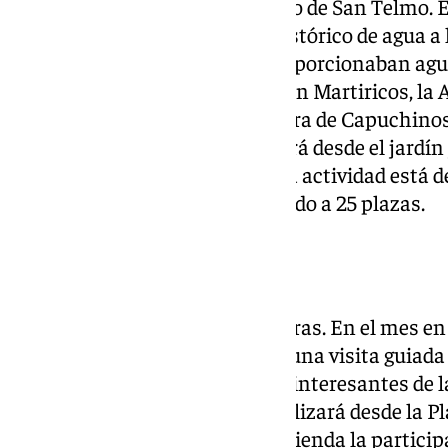
urbano escondido del Acueducto de San Telmo. E
los hitos del abastecimiento histórico de agua a 
acometidas y alcubillas que proporcionaban agua 
visitarán la Noria de calle Dalí en Martiricos, la 
Ginachero, la Alcubilla de Carrera de Capuchinos/
Plaza de la Merced. La salida será desde el jardín 
Gálvez Ginachero en Málaga. La actividad está d
menores y tiene un aforo limitado a 25 plazas.
Álora
26 de octubre, de 9.30 a 13.30 horas. En el mes e
del Arte Rupestre, tendrá lugar una visita guiada
Prieta y Ermijo, uno de los más interesantes de l
época neolítica. La salida se realizará desde la 
de Cervantes de Álora. Se recomienda la partici