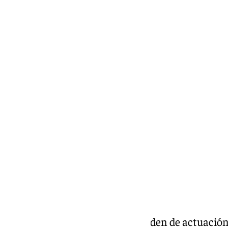
Los del sambenito 164,80
El manicomio 160,80
La pandilla 143,90
Se acabó la fiesta 137,50
El soplo del abuelito 122,10
Los enfermos 121,50
All in Los Fulleros 121,10
La mar salá 97,90
Pasan a la siguiente fase (por orden de actuació