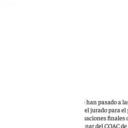
Miguel Alfonso
sábado, 15 febrero 2025, 08:31
Compartir:
Ya se sabe las agrupaciones que han pasado a la
Málaga 2025. Tras el veredicto del jurado para el
Televisión detallamos las puntuaciones finales 
que se quedan en la fase preliminar del COAC de