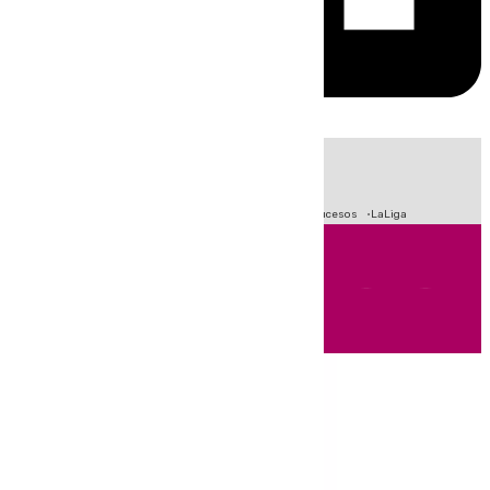
HOY
|
Fútbol
Primera División
Crisis Migratoria en Ceuta
Sucesos
LaLiga
Andalucía