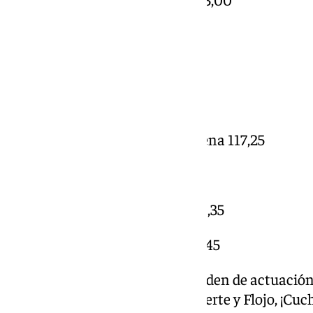
Los del multiverso 129,65
Un domingo cualquiera 126,35
Los Alegrías 121, 65
Nunca es tarde si la finca es buena 117,25
Curro el Veleta 117,20
Otro aplauso a los sanitarios 98,35
Este año cambio de camello 80,45
Pasan a la siguiente fase (por orden de actuación
mando yo!, Los Traicioneros, Fuerte y Flojo, ¡Cuc