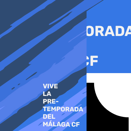
Ir
al
contenido
Tiktok