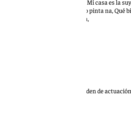
¡Hay Lupita!, Los Tradicionales, Mi casa es la su
pero mi padre no quiere, Aquí no pinta na, Qué b
negras, Viva la Virgen del Karma,
Coros
El gran show 79,20
Comparsa juvenil
Pasan a la siguiente fase (por orden de actuació
Murgas juvenil
No nos moverán 155