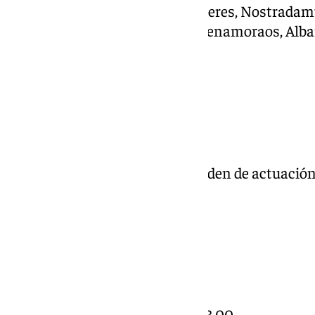
Calaveras, Gigantes, Bendita tú eres, Nostradamu
La desbandá, La sublevada, Los enamoraos, Albar
Escapistas y Los Carnavalarios
Cuartetos
Drama de Honor 69,00
Pasan a la siguiente fase (por orden de actuación
vemos en esta urgencia
Murgas
Los recluta madre 139,50
Lo cortés no quita lo cobarde 133,00