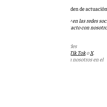
Pasan a la siguiente fase (por orden de actuació
Descubre más noticias de 101Tv en las redes soc
Tok
o
X
. Puedes ponerte en contacto con nosotro
informativos@101tv.es
Más noticias de
101TV
en las redes
sociales:
Instagram
,
Facebook
,
Tik Tok
o
X
.
Puedes ponerte en contacto con nosotros en el
correo
informativos@101tv.es
Tags:
Últimas noticias