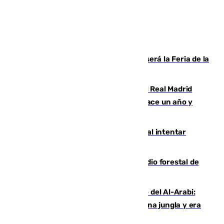
Talleres, escape room y música: así será la Feria de la
Juventud Cofrade de Málaga
El fichaje más caro de la historia del Real Madrid
costaba 105 millones de euros menos hace un año y
jugaba en Leganés
Ceuta suma 82 fallecidos en el mar al intentar
cruzar la frontera española
Huelva eleva a emergencia el incendio forestal de
Niebla
Juanfran Funes, sobre el duro juego del Al-Arabi:
“Por momentos nos hemos metido en una jungla y era
hasta peligroso”