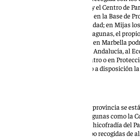
vivero municipal «Los Pinares» y el Centro de Pa
Benalmádena se ha establecido en la Base de Prot
encuentra en el Museo de la Ciudad; en Mijas los
Sede de Protección Civil de las Lagunas, el prop
Tenencia de Alcaldía en la Cala; en Marbella pod
Alcaldía de Las Chapas y Nueva Andalucía, al Ec
Agrupación de Cofradías del centro o en Protecció
Manilva, por su parte, ha puesto a disposición l
Hermandades
Numerosas hermandades de la provincia se está
causa. En la capital destacan algunas como la C
Sacramental de Viñeros o la Archicofradía del Pa
Todas ellas están llevando a cabo recogidas de a