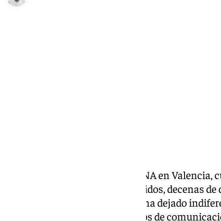
Antonio López
viernes, 1 noviembre 2024, 20:33
Compartir:
El desastre originado por la DANA en Valencia, c
escalofriante cifra de 202 fallecidos, decenas de
infraestructuras arrasadas, no ha dejado indife
difundidas a través de los medios de comunicaci