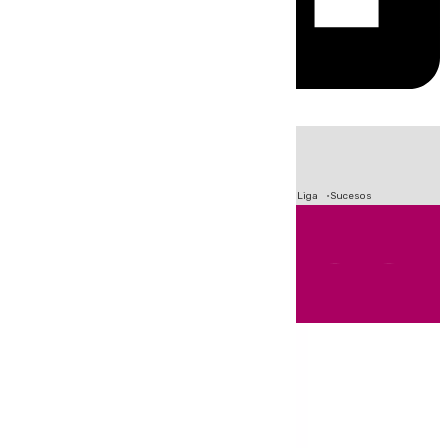
HOY
|
Fútbol
Primera División
Crisis Migratoria en Ceuta
LaLiga
Sucesos
Andalucía