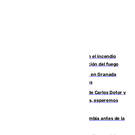
Activado el nivel 2 de emergencia en el incendio
forestal de Niebla por la compleja evolución del fuego
Controlado un incendio de rastrojos en Granada
junto a la autovía y al Callejón de Nogales
Juanfran Funes, sobre las lesiones de Carlos Dotor y
Fernando Calero: “Estamos preocupados, esperemos
que no sea nada”
Felipe VI refuerza los lazos con Colombia antes de la
llegada del nuevo presidente