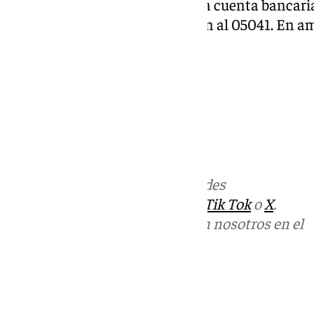
web o enviando su donación a la cuenta bancari
0030016666, o a través de bizum al 05041. En a
concepto «Dana».
Más noticias de
101TV
en las redes
sociales:
Instagram
,
Facebook
,
Tik Tok
o
X
.
Puedes ponerte en contacto con nosotros en el
correo
informativos@101tv.es
Tags:
Últimas noticias