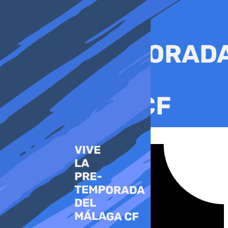
Ir
al
contenido
Tiktok