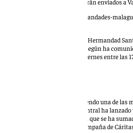
recaudaciones benéficas que serán enviados a Va
https://www.101tv.es/las-hermandades-malague
afectados-por-la-dana/
En localidades como Pizarra, la Hermandad Sant
para enviarlas a los afectados. Según ha comunic
estarán operativos de lunes a viernes entre las 1
de la hermandad.
Cáritas
La organización Cáritas está siendo una de las 
humanitaria en Valencia. La central ha lanzado
solidaridad de la ciudadanía a la que se ha sum
que quieran colaborar con la campaña de Cáritas