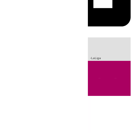
HOY
|
Sucesos
Crisis Migratoria en Ceuta
Fútbol
Incendios
LaLiga
Andalucía