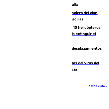
y un adulto mueren en una piscina en Italia
Golpe definitivo a la estructura financiera del clan
de los hermanos Sánchez Castro en Algeciras
Más de 600 bomberos, 169 medios y 10 helicópteros
están desplegados en la zona intentando extinguir el
incendio de Niebla
El eclipse provocará 1,5 millones de desplazamientos
adicionales por carretera
La Junta confirma cinco nuevos casos del virus del
Nilo y suma ya un total de 26 en Andalucía
Lo más visto >
Más noticias