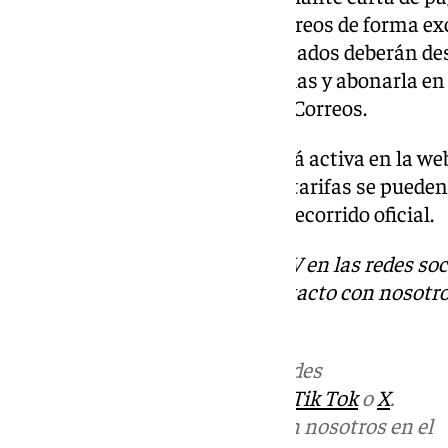
oficinas de Unicaja Banco y Correos de forma excl
al 27 de enero de 2026. Los abonados deberán des
web de la Agrupación de Cofradías y abonarla e
de la provincia malagueña o de Correos.
La descarga de los abonos estará activa en la we
a partir del 25 de febrero, cuyas tarifas se puede
localidades con que dispone el recorrido oficial.
Descubre más noticias de 101TV en las redes soc
Tok
o
X
. Puedes ponerte en contacto con nosotro
correo
informativos@101tv.es
Más noticias de
101TV
en las redes
sociales:
Instagram
,
Facebook
,
Tik Tok
o
X
.
Puedes ponerte en contacto con nosotros en el