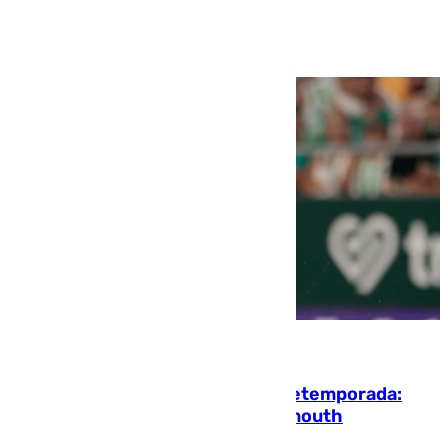
Ver más >
10.08.2026
La ‘delicatessen’ de Isco en la pretemporada:
pisadita y cañito ante el Bournemouth