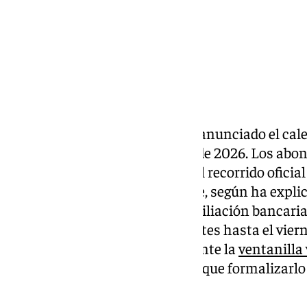
La Agrupación de Cofradías ha anunciado el cal
de la Semana Santa de Málaga de 2026. Los abon
presenciar las procesiones en el recorrido ofic
el próximo martes 14 de octubre, según ha explic
aunque los abonados sin domiciliación bancaria
sus sillas desde ese mismo martes hasta el viern
gestión la deberán hacer mediante la
ventanilla 
Agrupación, cuyo pago tendrán que formalizarlo 
pago.