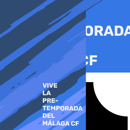
Ir
al
contenido
Tiktok