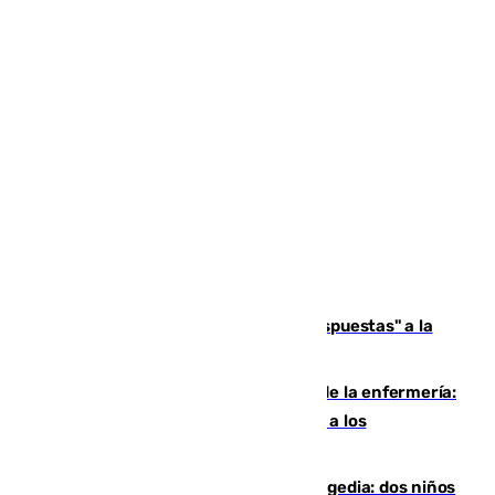
Más de 15.000 ceutíes reclaman "respuestas" a la
crisis migratoria
Buenas noticias para el Málaga desde la enfermería:
Juan Cruz se incorpora con normalidad a los
entrenamientos
Una venganza familiar acaba en tragedia: dos niños