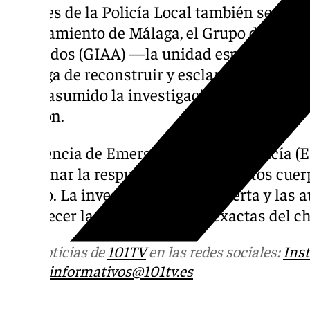
Agentes de la Policía Local también se despl
Ayuntamiento de Málaga, el Grupo de Inves
Atestados (GIAA) —la unidad especializada d
encarga de reconstruir y esclarecer las causa
— ha asumido la investigación del caso par
colisión.
La Agencia de Emergencias de Andalucía (E
coordinar la respuesta de los distintos cuer
suceso. La investigación está abierta y las 
esclarecer las circunstancias exactas del c
Más noticias de
101TV
en las redes sociales:
Ins
correo
informativos@101tv.es