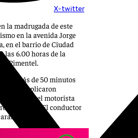
X-twitter
en la madrugada de este
rismo en la avenida Jorge
da, en el barrio de Ciudad
e las 6.00 horas de la
go Pimentel.
urante más de 50 minutos
s del 061 aplicaron
RCP), pero el motorista
gró sobrevivir. El conductor
cara.