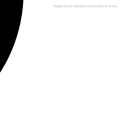
Imagen de los vehículos siniestrados en el trágico accidente.
101TV