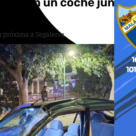
que con un coche junto
na próxima a Segalerva