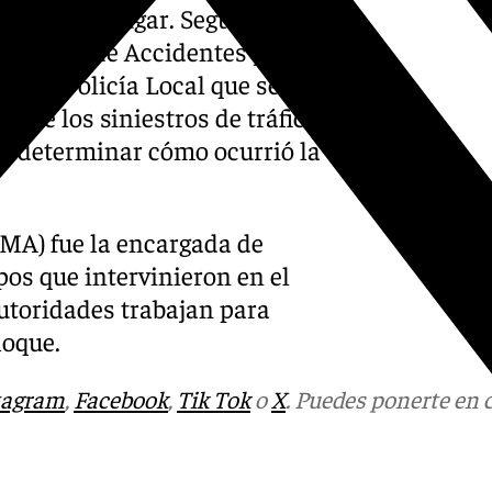
azaron al lugar. Según el
tigación de Accidentes y
e la Policía Local que se
s de los siniestros de tráfico
a determinar cómo ocurrió la
MA) fue la encargada de
pos que intervinieron en el
autoridades trabajan para
hoque.
tagram
,
Facebook
,
Tik Tok
o
X
. Puedes ponerte en 