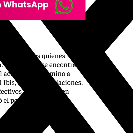
n los bomberos quienes
a. La dotación se encontraba
el accidente de camino a
l Ibis, en las inmediaciones.
fectivos lo colocaron en
 el personal del 061.