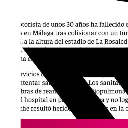
Un motorista de unos 30 años ha fallecido 
martes en Málaga tras colisionar con un tu
Silvela, a la altura del estadio de La Rosale
Jardín. El accidente se produjo poco antes d
mañana en el cruce con la calle Fray Domin
Los servicios de emergencias trabajaron d
para intentar salvarle la vida. Los sanitario
maniobras de reanimación cardiopulmonar (
llegó al hospital en parada cardíaca y no lo
del coche resultó herido con lesiones en la 