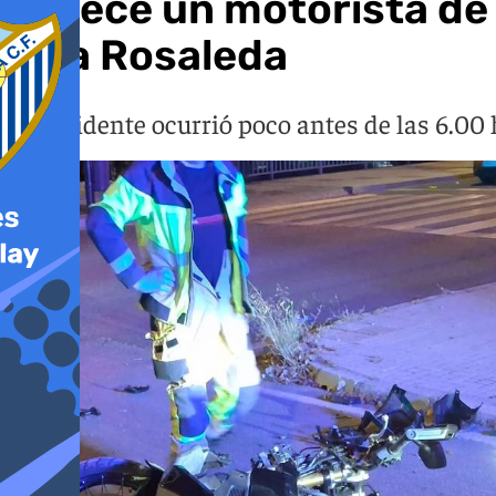
Fallece un motorista d
a La Rosaleda
El accidente ocurrió poco antes de las 6.00