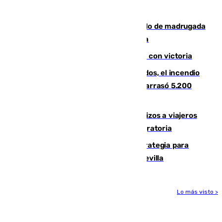
Tírig roza las 400 hectáreas
Muere un peatón tras ser atropellado de madrugada
en la carretera A-7 a su paso por Málaga
El Granada cierra su puesta a punto con victoria
Un mes de la tragedia de Los Gallardos, el incendio
que acabó con la vida de 14 personas y arrasó 5.200
hectáreas
España establece controles fronterizos a viajeros
procedentes de Italia por la presión migratoria
El Ayuntamiento desarrolla una estrategia para
recuperar la identidad patrimonial de Sevilla
Lo más visto >
Más noticias