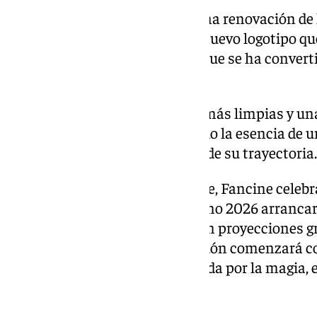
La 36ª edición traerá además una renovación de 
festival. Fancine estrenará un nuevo logotipo que
el característico maneki-neko que se ha convert
reconocibles del certamen.
El rediseño apuesta por líneas más limpias y un
formatos digitales, manteniendo la esencia de
al festival durante buena parte de su trayectoria.
Antes de la llegada de noviembre, Fancine celeb
ciclo estival. El Fancine de Verano 2026 arranc
bajo el título ‹Summer Love›, con proyecciones gr
cuatro semanas. La programación comenzará con 
una aventura fantástica marcada por la magia, e
imposibles.