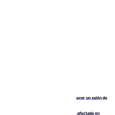
Un tribunal federal impide a Trump hacer un salón de
baile en la Casa Blanca
Incendios de Castellón: la superficie afectada en