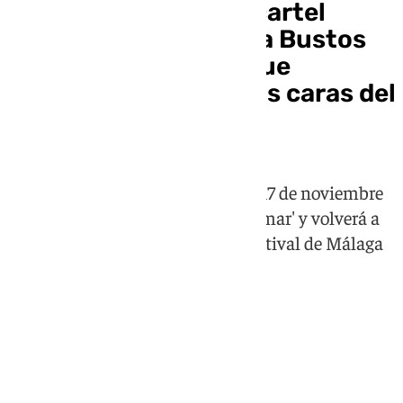
Fancine presenta el cartel
diseñado por Natacha Bustos
para su 36ª edición que
explorará las distintas caras del
amor
El certamen se celebrará del 11 al 17 de noviembre
bajo el lema 'Programados para amar' y volverá a
contar con la colaboración del Festival de Málaga