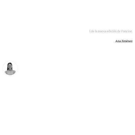
Presentación del cartel de la nueva edición de Fancine.
Ana Jiménez
Natalia Baena
miércoles, 24 junio 2026, 15:51
Compartir: