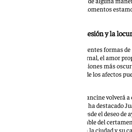
más cercana y que compensara de alguna manera
angustia vital que en algunos momentos estamos
vicerrectora de Cultura.
Del amor romántico a la obsesión y la locu
La programación abordará diferentes formas de 
el imposible, el familiar, el fraternal, el amor pr
También habrá espacio para visiones más oscura
terror y a la ciencia ficción, donde los afectos p
violencia, exceso o locura.
Por segundo año consecutivo, Fancine volverá a c
Málaga. Una alianza que, según ha destacado Ju
«desde la mayor complicidad, desde el deseo de 
ya cumple 36 años». El responsable del certame
además el arraigo de Fancine en la ciudad y su c