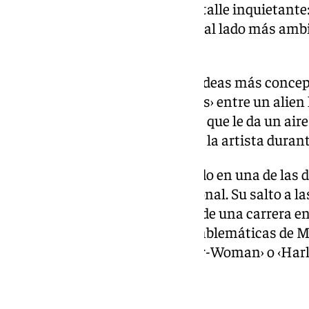
aunque esconde también un detalle inquietante: 
oculta tras la espalda, un guiño al lado más amb
fantástica del certamen.
«Al principio íbamos haciendo ideas más conceptu
surgió la idea de este ‹First Dates› entre un alien 
Me pareció muy divertida y creo que le da un air
bien con Fancine», ha explicado la artista duran
Natacha Bustos se ha convertido en una de las 
de mayor proyección internacional. Su salto a la
Unidos en 2015 marcó el inicio de una carrera en 
en algunas de las series más emblemáticas de Ma
Girl and Devil Dinosaur›, ‹Spider-Woman› o ‹Har
Nueva identidad visual