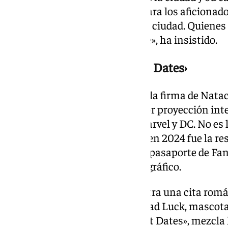
una programación de calidad para los aficionado
es un festival muy querido en la ciudad. Quien
en esto porque nos gusta el cine», ha insistido.
Un cartel inspirado en ‹First Dates›
La imagen de esta edición lleva la firma de Nata
dibujantes españolas con mayor proyección int
habitual de editoriales como Marvel y DC. No es 
trabaja conel certamen, ya que en 2024 fue la re
‹gatetes› que protagonizaron el pasaporte de Fa
forman parte de su imaginario gráfico.
Su propuesta de este año muestra una cita romá
alienígena y el popular gatete Bad Luck, mascota 
inspirada en el formato de «First Dates», mezcla 