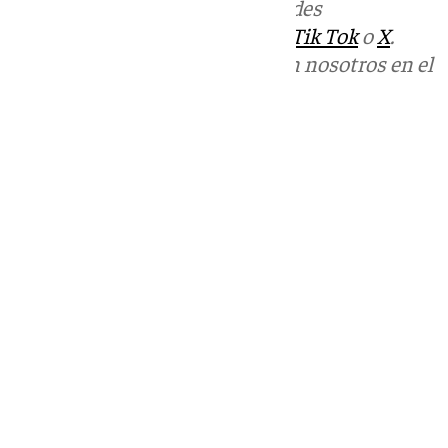
Más noticias de
101TV
en las redes
sociales:
Instagram
,
Facebook
,
Tik Tok
o
X
.
Puedes ponerte en contacto con nosotros en el
correo
informativos@101tv.es
Tags:
Últimas noticias