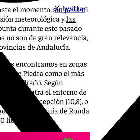
sta el momento, sin pena ni
X-twitter
visión meteorológica y
las
punta durante este pasado
s no son de gran relevancia,
rovincias de Andalucía.
er los encontramos en zonas
uente de Piedra como el más
etro cuadrado. Según
 se encuentra el entorno de
ueva de la Concepción (10,8), o
cados de la Serranía de Ronda
0 litros.