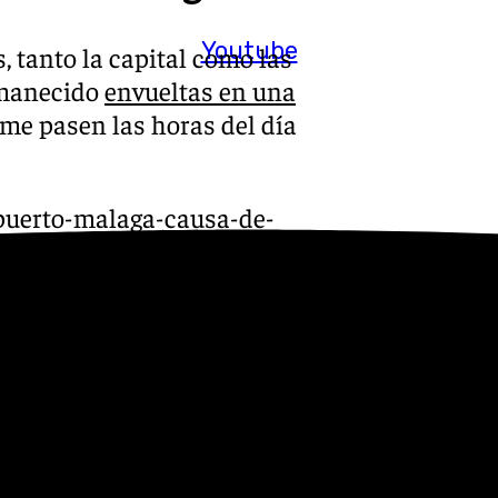
Youtube
 tanto la capital como las
amanecido
envueltas en una
rme pasen las horas del día
opuerto-malaga-causa-de-
e las lluvias van a notarse
que este martes se situarán
21º en las localidades de
oche del martes al miércoles