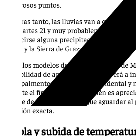
numerosos puntos.
Mientras tanto, las lluvias van a evitar a M
este martes 21 y muy probablemente también
producirse alguna precipitación será en las
Sevilla y la Sierra de Grazalema.
Según los modelos del Centro Europeo de Met
probabilidad de agua en Málaga volverá a i
principalmente en el extremo occidental y n
Durante el fin de semana también es aprecia
aunque de momento habrá que aguardar al p
previsión exacta.
Niebla y subida de temperatu