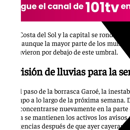
En la Costa del Sol y la capital se rondó los 7
casos, aunque la mayor parte de los municipi
mantuvieron por debajo de este umbral.
Previsión de lluvias para la 
Tras el paso de la borrasca Garoé, la inesta
el tiempo a lo largo de la próxima semana. D
van a concentrarse nuevamente en la parte 
Huelva se mantienen los activos los avisos 
Emergencias después de que ayer cayeran má