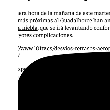
A primera hora de la mañana de este martes,
zonas más próximas al Guadalhorce han 
intensa niebla
, que se irá levantando confo
sin mayores complicaciones.
https://www.101tv.es/desvios-retrasos-aer
niebla/
Con respecto a las temperaturas, el efecto d
con un ascenso de las máximas en Málaga, 
en 19º grados en la capital y alcanzarán los 
Rincón de la Victoria o Vélez.
Lo mismo ocurrirá con las mínimas. En la n