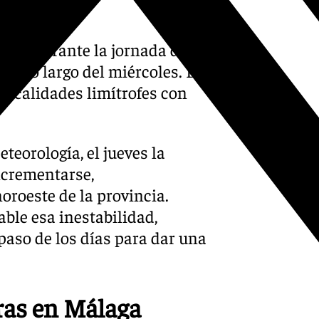
álaga durante la jornada de
 a lo largo del miércoles. De
 localidades limítrofes con
eorología, el jueves la
ncrementarse,
oroeste de la provincia.
ble esa inestabilidad,
aso de los días para dar una
ras en Málaga