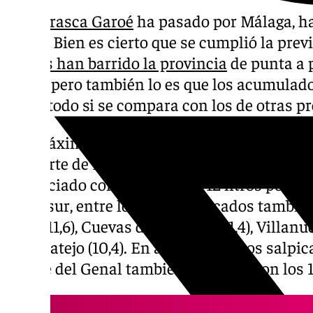
La
borrasca Garoé
ha pasado por Málaga, ha
gloria. Bien es cierto que se cumplió la pre
lluvias han barrido la provincia
de punta a 
lunes, pero también lo es que los acumulado
sobre todo si se compara con los de otras p
Los máximos registros durante el día de ay
del norte de Málaga, con el municipio de F
beneficiado con algo más de 12 litros por m
Hidrosur, entre los más destacados también
Teba (11,6), Cuevas del Becerro (11,4), Villan
Alfarnatejo (10,4). En algunos puntos salpi
y Valle del Genal también se superaron los 1