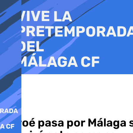
Ir
al
contenido
Garoé pasa por Málaga si