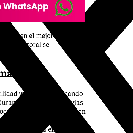
 litros en el mejor de los
os del litoral se
semana
bilidad va a seguir marcando
urante el martes las lluvias
occidental de Andalucía y en
naranja y el Plan de
s de 120 litros en