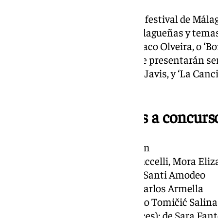
Además de los largometrajes, el festival de Mála
documentales sobre figuras malagueñas y temas 
sobre el sacerdote malagueño Paco Olveira, o ‘Bor
director de ‘Furtivos’ También se presentarán s
‘Mariliendre’, producida por Los Javis, y ‘La Canci
en Eurovisión.
Listado largometrajes a concurs
La deuda; de Daniel Guzmán
Culpa cero; de Valeria Bertuccelli, Mora Eliz
El cielo de los animales; de Santi Amodeo
El diablo en el camino; de Carlos Armella
El ladrón de perros; de Vinko Tomičić Salina
Jone, batzuetan (Jone, a veces); de Sara Fan