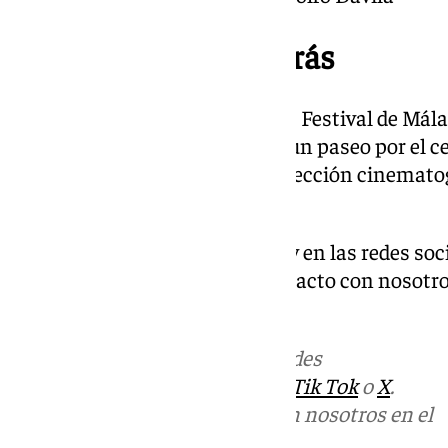
Se acaba la cuenta atrás
A tan solo un día del inicio, el 28 Festival de M
gran semana. Solo hay que dar un paseo por el c
ni siquiera la lluvia para la proyección cinemat
ciudad.
Descubre más noticias de 101Tv en las redes soc
Tok o X. Puedes ponerte en contacto con nosotro
informativos@101tv.es
Más noticias de
101TV
en las redes
sociales:
Instagram
,
Facebook
,
Tik Tok
o
X
.
Puedes ponerte en contacto con nosotros en el
correo
informativos@101tv.es