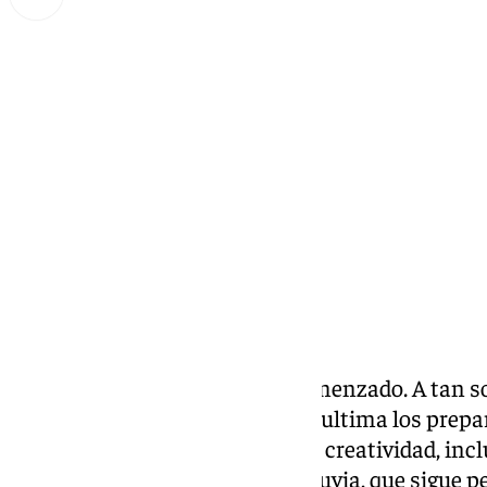
Lynx Devs
jueves, 13 marzo 2025, 15:35
Compartir:
La cuenta atrás ya sí que ha comenzado. A tan sol
Festival de Málaga, la ciudad ya ultima los prepa
nombres del cine, la cultura y la creatividad, inc
charco. Y lo hace a pesar de la lluvia, que sigue p