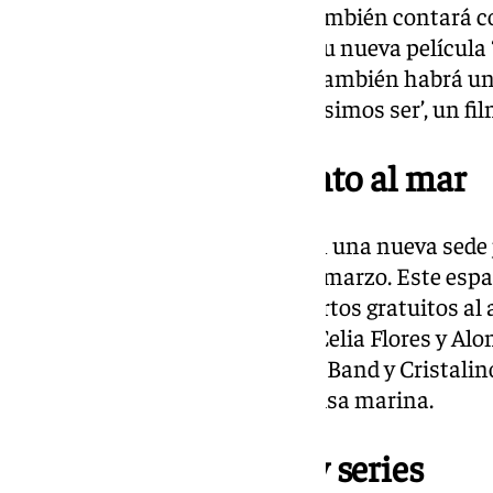
La sección fuera de concurso también contará 
el regreso de Julio Médem con su nueva película ‘
protagonizada por Paco León. También habrá un
con la proyección de ‘Lo que quisimos ser’, un fil
Un nuevo espacio junto al mar
Este año, el festival contará con una nueva sede 
que se inaugura el sábado 15 de marzo. Este espa
tecnología audiovisual y conciertos gratuitos al a
que se presentarán incluyen a Celia Flores y Alo
otras actuaciones de Lito Blues Band y Cristalin
disfrutar de música, cine y la brisa marina.
Cine, documentales y series