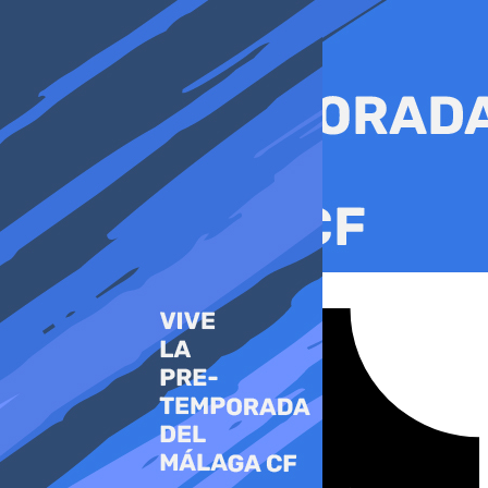
Ir
al
contenido
Tiktok