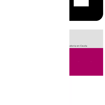
HOY
|
Fútbol
Sucesos
LaLiga
Primera División
Crisis Migratoria en Ceuta
Andalucía