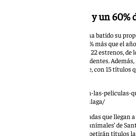
Más de 260 Películas y un 60% 
Este año, el Festival de Málaga ha batido su prop
audiovisuales de 54 países, un 5% más que el año
oficial a concurso, se presentan 22 estrenos, de 
por mujeres, una cifra sin precedentes. Además,
tendrán un papel predominante, con 15 títulos q
Oro.
https://www.101tv.es/estas-son-las-peliculas-
de-oro-en-el-28o-festival-de-malaga/
Algunas de las películas destacadas que llegan a
Daniel Guzmán, ‘El cielo de los animales’ de Sant
de Gala Gracia. Además, se competirán títulos 