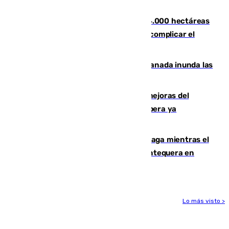
Tírig
El incendio de Niebla ya supera las 4.000 hectáreas
afectadas y "se espera que se vuelva a complicar el
fuego"
Una tormenta en la provincia de Granada inunda las
calles de Puebla de Don Fadrique
La inversión del Ayuntamiento en mejoras del
entorno del Prado de San Sebastián supera ya
1.600.000 euros
El taró tiñe de niebla la costa de Málaga mientras el
calor se concentra en el interior con Antequera en
aviso amarillo
Lo más visto >
Más noticias