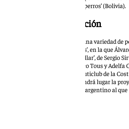
cero’ (Argentina) y ‘El ladrón de perros’ (Bolivia).
Málaga como inspiración
En esta edición habrá además una variedad de p
en la ciudad, como son ‘Vírgenes’, en la que Álva
Costa del Sol de los años 60, ‘Aullar’, de Sergio 
Martínez, Antonio Dechent, Paco Tous y Adelfa Cal
que habla de un taxista de un puticlub de la Cost
Jaime Lorente. Por otro lado, tendrá lugar la pro
de Alejandro Agresti, el director argentino al qu
honorífica a toda su carrera.
Más cine de autor