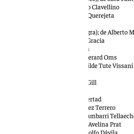
La buena letra; de Celia Rico Clavellino
La buena suerte; de Gracia Querejeta
La furia; de Gemma Blasco
La terra negra (La tierra negra); de Alberto 
Lo que queda de ti; de Gala Gracia
Los tortuga; de Belén Funes
Molt lluny (Muy lejos); de Gerard Oms
Nunca fui a Disney; de Matilde Tute Vissani
Perros; de Gerardo Minutti
Ravens (Cuervos); de Mark Gill
Ruido; de Ingride Santos
Sorda (VOSLSE); de Eva Libertad
Sugar Island;Johanné Gómez Terrero
Todo lo que no sé; de Ana Lambarri Tellaech
Una quinta portuguesa; de Avelina Prat
Violentas mariposas; de Adolfo Dávila