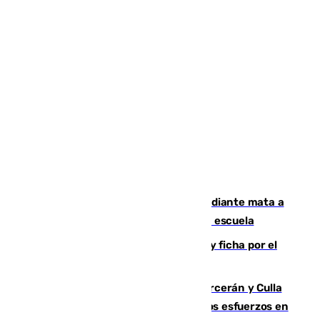
Desastre en Tailandia: un joven estudiante mata a
tiros a sus abuelo y a profesores en una escuela
Luca Zidane rompe con el Granada y ficha por el
Leganés
Incendios de Castellón: Sierra Engarcerán y Culla
evolucionan positivamente y centran los esfuerzos en