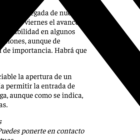
cipan la llegada de nuevos
ante el viernes el avance de
inestabilidad en algunos
taciones, aunque de
n de importancia. Habrá que
iable la apertura de un
a permitir la entrada de
ga, aunque como se indica,
as.
s
 Puedes ponerte en contacto
v.es