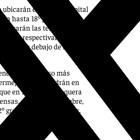
 ubicarán en Málaga capital
 con hasta 18º grados.
egistrarán las temperaturas
 grados respectivamente. El
ndrán por debajo de los 9º
riendo un descenso más
bermeja se mantendrán en
s que en Ronda o Antequera
tensas, como de costumbre,
º grados en sus capitales.