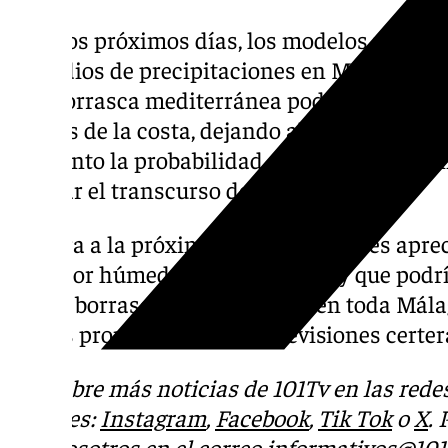
Para los próximos días, los modelos no anti
episodios de precipitaciones en Málaga. Dur
una borrasca mediterránea podría generar 
puntos de la costa, dejando algunas precipi
momento la probabilidad es baja y no sería
esperar el transcurso de los días.
De cara a la próxima semana sí que es aprec
corredor húmedo en el Atlántico y que podrí
varias borrascas consecutivas en toda Mála
aún es pronto para hacer previsiones certer
Descubre más noticias de 101Tv en las rede
sociales:
Instagram
,
Facebook
,
Tik Tok
o
X
.
con nosotros en el correo
informativos@101t