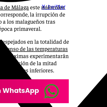
cia de Málaga
este miércoles
X-twitter
corresponde, la irrupción de
no a los malagueños tras
 época primaveral.
 despejados en la totalidad de
escenso de las temperaturas
e las máximas experimentarán
 a excepción de la mitad
con valores inferiores.