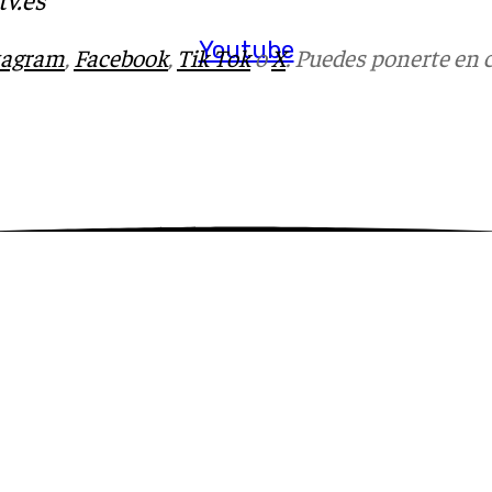
Youtube
tagram
,
Facebook
,
Tik Tok
o
X
. Puedes ponerte en 