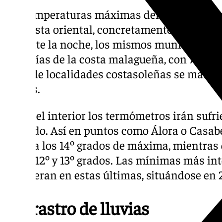
Las temperaturas máximas del miércoles se
y la costa oriental, concretamente en Vélez,
Durante la noche, los mismos municipios r
más frías de la costa malagueña, con 7º y 5º
resto de localidades costasoleñas se mante
grados.
Hacia el interior los termómetros irán suf
acusado. Así en puntos como Álora o Casa
torno a los 14º grados de máxima, mientra
serán 12º y 13º grados. Las mínimas más in
se esperan en estas últimas, situándose en 2
Sin rastro de lluvias