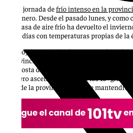
Nueva jornada de
frío intenso en la provin
15 de enero. Desde el pasado lunes, y como 
una masa de aire frío ha devuelto el invier
varios días con temperaturas propias de la
Para hoy, la previsión de Aemet es de cielos
la provincia. La mayor novedad va a ser el
d
en la costa durante la noche, mientras qu
un ligero ascenso superando los 16º grados,
norte de la provincia, donde se mantendrán 