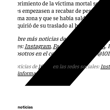
descubrimiento de la víctima mortal se pro
agentes empezasen a recabar de pesquisas s
la misma zona y que se había saldado, en pr
que requirió de su traslado al hospital por 
Descubre más noticias de
101Tv
en las rede
sociales:
Instagram
,
Facebook
,
Tik Tok
o
X
.
con nosotros en el correo
informativos@101t
Más noticias de
101TV
en las redes sociales:
Ins
correo
informativos@101tv.es
Tags:
Últimas noticias