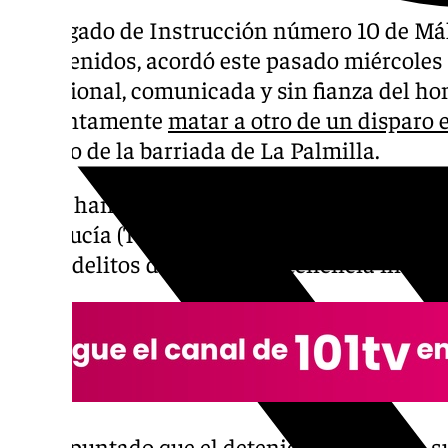
El Juzgado de Instrucción número 10 de Mál
de detenidos, acordó este pasado miércoles 
provisional, comunicada y sin fianza del h
presuntamente
matar a otro de un disparo 
edificio de la barriada de La Palmilla.
Según han informado fuentes del Tribunal S
Andalucía (TSJA), a este hombre se le inves
de los delitos de homicidio, tenencia ilícita
Han apuntado que el detenido se acogió a su