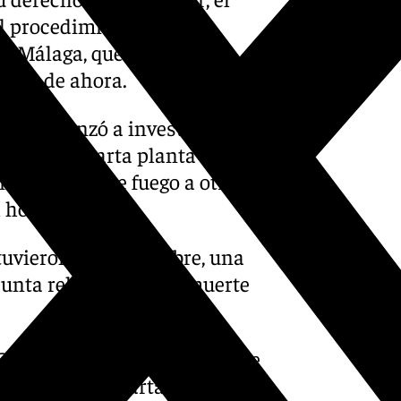
l procedimiento y se ha
e Málaga, que será el
artir de ahora.
nal comenzó a investigar la
do en la cuarta planta de un
ón con arma de fuego a otro,
 hospital.
tuvieron a este hombre, una
esunta relación con la muerte
 20.30 horas del pasado fin de
nte en una cuarta planta. El