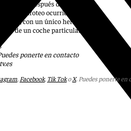
dujo horas después de que los
obre un tiroteo ocurrido en
incipio, con un único herido,
medio de un coche particular.
s
 Puedes ponerte en contacto
v.es
tagram
,
Facebook
,
Tik Tok
o
X
. Puedes ponerte en 