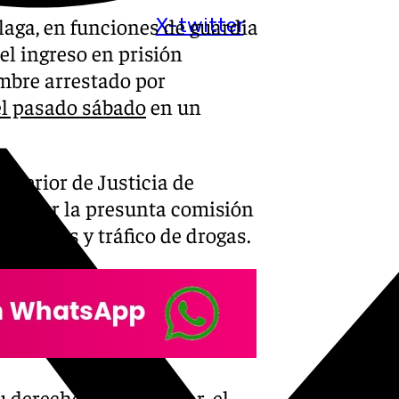
aga, en funciones de guardia
X-twitter
el ingreso en prisión
ombre arrestado por
el pasado sábado
en un
uperior de Justicia de
tiga por la presunta comisión
 de armas y tráfico de drogas.
 derecho a no declarar, el