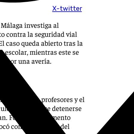
X-twitter
 Málaga investiga al
o contra la seguridad vial
El caso queda abierto tras la
s escolar, mientras este se
ía por una avería.
 menores, dos profesores y el
culo, tuvieron que detenerse
aban. Fue en ese momento
có contra el lateral del