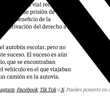
la seguridad vial recogido en
con penas de prisión de tres a
jos en beneficio de la
so, privación del derecho a
el autobús escolar, pero no
te suceso. El suceso es aún
io, que se encontraban
el vehículo en el que viajaban
 un camión en la autovía.
tagram
,
Facebook
,
Tik Tok
o
X
. Puedes ponerte en 