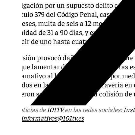
investigación por un supuesto delito contra 
el artículo 379 del Código Penal, castigado 
seis meses, multa de seis a 12 meses o traba
comunidad de 31 a 90 días, y en cualquier ca
conducir de uno hasta cuatro años.
La colisión provocó daños materiales sobre 
hubo que lamentar daños personales tras es
más llamativo al haber menores de por med
detenidos en la carretera por una avería en 
y se vieron sorprendidos tras la colisión de
Más noticias de
101TV
en las redes sociales:
Ins
correo
informativos@101tv.es