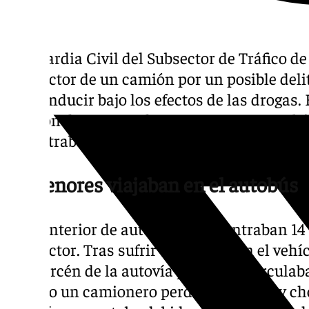
La Guardia Civil del Subsector de Tráfico de
conductor de un camión por un posible delit
por conducir bajo los efectos de las drogas. 
colisión de este conductor contra un autobú
encontraba detenido en el arcén de la autov
14 menores viajaban en el autobús
En el interior de autobús se encontraban 14
conductor. Tras sufrir una avería en el vehí
en el arcén de la autovía por la que circul
cuando un camionero perdió el control y cho