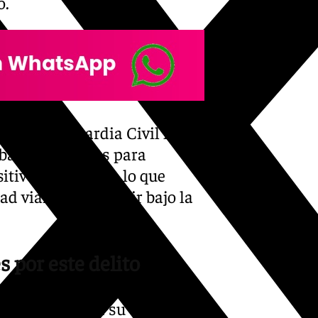
o.
tes de la Guardia Civil le
ebas pertinentes para
itivo en cocaína, lo que
ad vial por conducir bajo la
s por este delito
entes llevaron a su