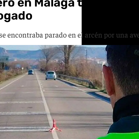
ero en Málaga tras choca
rogado
se encontraba parado en el arcén por una av