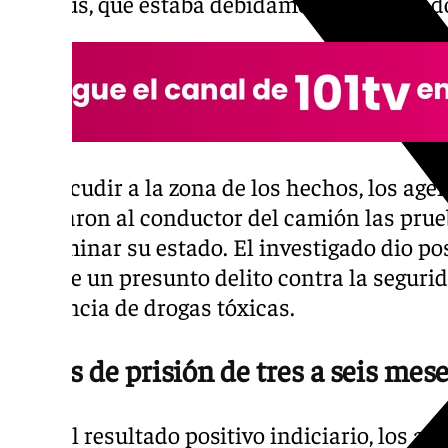
autobús, que estaba debidamente señalizad
Tras acudir a la zona de los hechos, los agen
realizaron al conductor del camión las pru
determinar su estado. El investigado dio pos
supone un presunto delito contra la segurid
influencia de drogas tóxicas.
Penas de prisión de tres a seis mese
Ante el resultado positivo indiciario, los ag