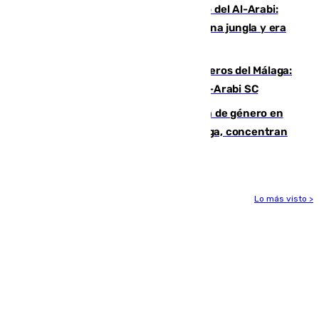
Juanfran Funes, sobre el duro juego del Al-Arabi:
“Por momentos nos hemos metido en una jungla y era
hasta peligroso”
Ya se han estrenado los tres delanteros del Málaga:
Eneko Jauregui, bigoleador contra el Al-Arabi SC
35 mujeres asesinadas por violencia de género en
España en este 2026: Andalucía y Málaga, concentran
el foco de la tragedia
Lo más visto >
Más noticias
Ver más >