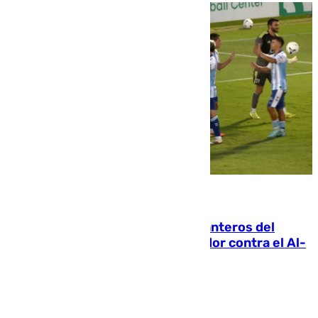
06.08.2026
Ya se han estrenado los tres delanteros del
Málaga: Eneko Jauregui, bigoleador contra el Al-
Arabi SC