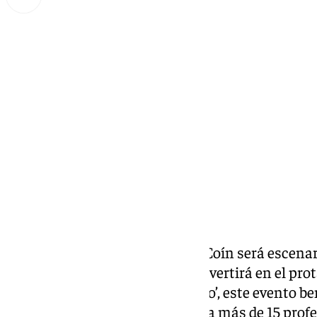
Miguel Alfonso
sábado, 28 diciembre 2024, 16:05
Compartir:
Este domingo 29 de diciembre, Coín será escenar
donde el jamón y el toreo se convertirá en el prot
nombre ‘De toros, jamón y queso’, este evento be
Ayuntamiento de Coín, reunirá a más de 15 prof