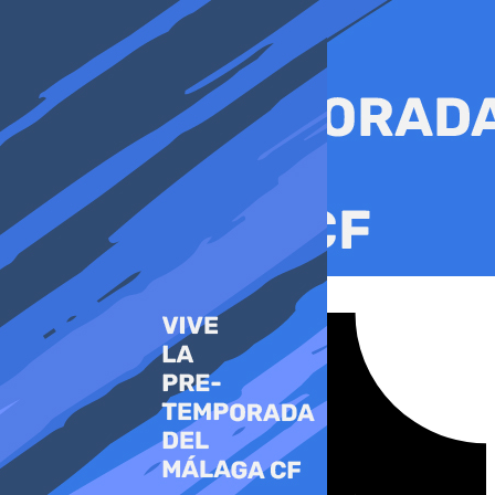
Ir
al
contenido
Tiktok