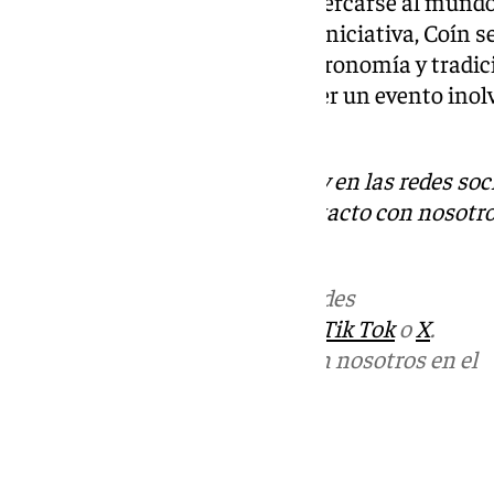
asistentes la oportunidad de acercarse al mund
distendido y familiar. Con esta iniciativa, Coín 
encuentro solidario, donde gastronomía y tradic
buena causa. La cita promete ser un evento inolvi
solidaridad.
Descubre más noticias de 101Tv en las redes soc
Tok
o
X
. Puedes ponerte en contacto con nosotro
informativos@101tv.es
Más noticias de
101TV
en las redes
sociales:
Instagram
,
Facebook
,
Tik Tok
o
X
.
Puedes ponerte en contacto con nosotros en el
correo
informativos@101tv.es
Tags: