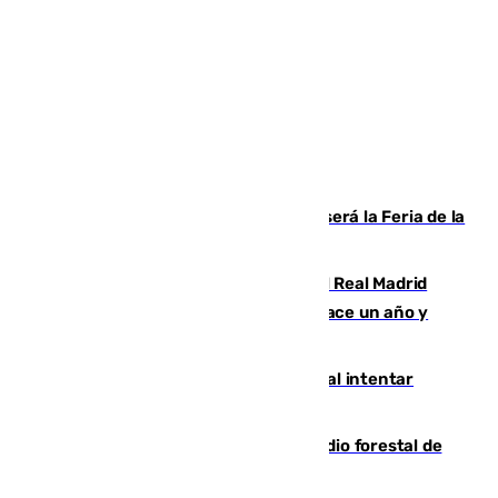
Talleres, escape room y música: así será la Feria de la
Juventud Cofrade de Málaga
El fichaje más caro de la historia del Real Madrid
costaba 105 millones de euros menos hace un año y
jugaba en Leganés
Ceuta suma 82 fallecidos en el mar al intentar
cruzar la frontera española
Huelva eleva a emergencia el incendio forestal de
Niebla