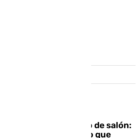
Andalucía
Jamón, queso y toreo de salón:
así es el plan solidario que