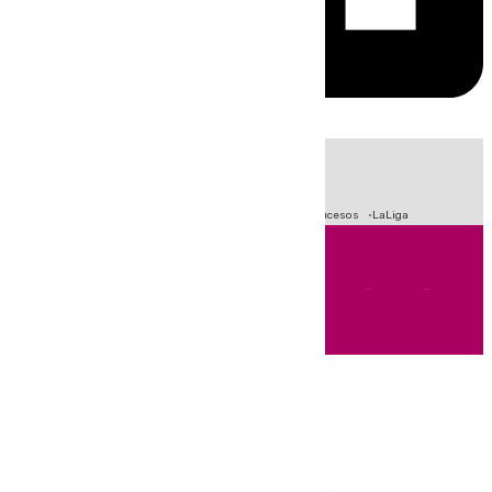
HOY
|
Fútbol
Primera División
Crisis Migratoria en Ceuta
Sucesos
LaLiga
Andalucía