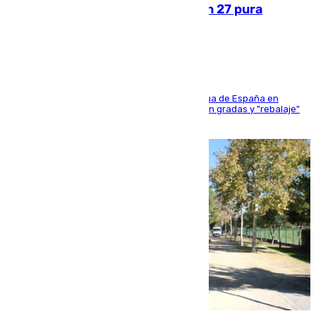
Sanlúcar arranca este sábado con 27 pura
sangres
181 edición de la competición hípica más antigua de España en
activo donde aficionados y profesionales llenan gradas y "rebalaje"
de la playa de sanluqueña