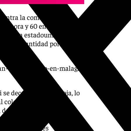
uentra la comarca de
una hora y 60 en doce horas.
orológica estadounidense,
aún más cantidad por metro
ran-un-aviso-rojo-en-malaga-
se decreta la alerta roja, lo
 colegio y evitar
 de clases, Escudero ha
buena medida de prevención
y las autoridades