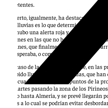
competentes.
El experto, igualmente, ha destacado que la 
de las lluvias es lo que determina todo. Ha
años, hubo una alerta roja y al final no llovi
ocasiones en las que no hay precipitaciones
este lunes, que finalmente «cayó un chapar
se lo esperaba, o como en Almería».
En el caso de la capital almeriense, en las 
ha habido lluvias muy localizadas, que han 
metro cuadrado en algunos puntos de la pr
este martes pasando la zona de los Pirineos
llegado hasta Almería, y se prevé llegarán po
gracias a lo cual se podrían evitar desbord