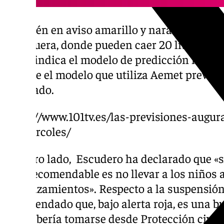
También en aviso amarillo y naranja se enc
Antequera, donde pueden caer 20 litros en 
Así lo indica el modelo de predicción mete
aunque el modelo que utiliza Aemet prevé 
cuadrado.
https://www.101tv.es/las-previsiones-augu
el-miercoles/
Por otro lado, Escudero ha declarado que «si 
más recomendable es no llevar a los niños al
desplazamientos». Respecto a la suspensión
recomendado que, bajo alerta roja, es una 
que debería tomarse desde Protección civil 