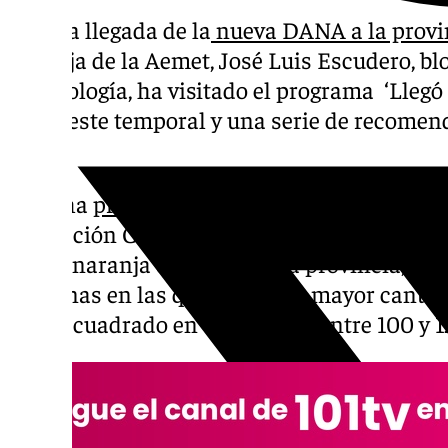
Ante la llegada de la
nueva DANA a la provi
naranja de la Aemet, José Luis Escudero, bl
meterología, ha visitado el programa ‘Llegó 
sobre este temporal y una serie de recomen
él.
«Mucha
precaución
y atención a los avisos 
Protección Civil», ha aconsejado Escudero, 
alerta naranja en casi toda la provincia, si
las zonas en las que se espera mayor cantida
metro cuadrado en una hora, y entre 100 y 1