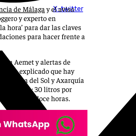
ncia de Málaga
y el aviso
X-twitter
oggero y experto en
la hora’ para dar las claves
daciones para hacer frente a
de la Aemet y alertas de
que ha explicado que hay
endo Costa del Sol y Axarquía
d de agua: 30 litros por
20 litros en doce horas.