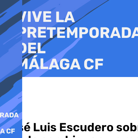
Ir
al
contenido
José Luis Escudero sob