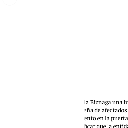
Lynx Devs
martes, 10 diciembre 2024, 09:40
Compartir:
Cuando te acercas a la plaza de la Biznaga una lu
la sede de la Asociación Malagueña de afectados 
desde la distancia se ve movimiento en la puerta
da la pista de lo que puede significar que la ent