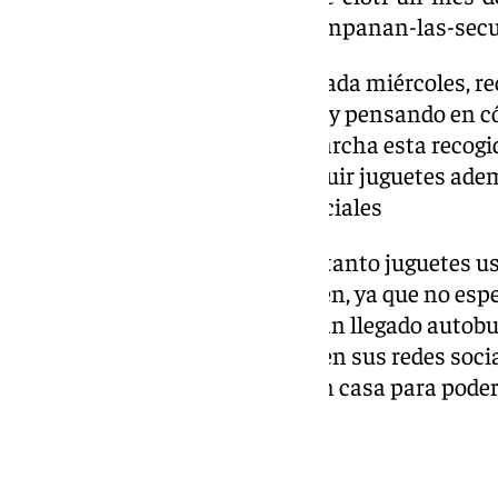
arrebatara-todo-ahora-me-acompanan-las-secue
Esther es profesora y se nota. Cada miércoles, r
«cargadas» de juguetes, apunta, y pensando en 
ir al colegio ni jugar, puso en marcha esta recog
tengan la carga extra de conseguir juguetes ade
casas». Lo difunden en redes sociales
Las personas que llegan llevan tanto juguetes 
sorprendiendo cada día a la joven, ya que no esp
de la ciudad. De hecho, hasta han llegado autobu
de regalos gracias a la difusión en sus redes soci
guardando todos los juguetes en casa para pode
inicie el reparto.
Papel de regalo