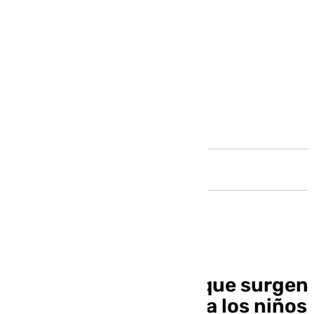
Andalucía
Juguetes solidarios que surgen
de los escombros para los niños