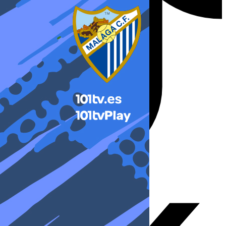
X-twitter