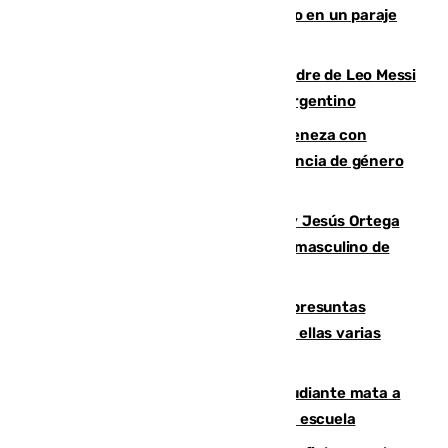
Los Bomberos combaten un incendio en un paraje
de Granada
Muere a los 68 años Jorge Messi, padre de Leo Messi
y pieza fundamental en la carrera del argentino
Retiene a su mujer en su casa y ameneza con
quemar la vivienda: nuevo caso de violencia de género
en Málaga
Dos sevillanos de oro: Manuel Cruz y Jesús Ortega
ganan el campeonato del mundo sub19 masculino de
remo
Un juzgado de Ceuta investiga seis presuntas
agresiones sexuales a migrantes, entre ellas varias
menores
Desastre en Tailandia: un joven estudiante mata a
tiros a sus abuelo y a profesores en una escuela