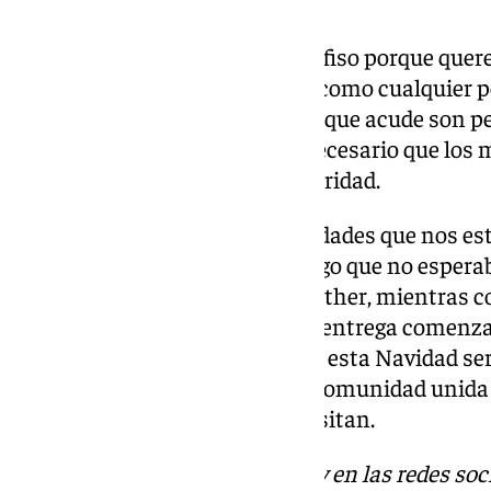
«Necesitamos papel de regalo y fiso porque que
todos puedan abrir sus regalos como cualquier pe
explica que la mayoría de gente que acude son pe
que incide en que también es necesario que los
hacerse partícipes de esa solidaridad.
“Me sorprenden tanto las facilidades que nos es
como el apoyo de la gente. Es algo que no esper
ciudad se ha volcado”, afirma Esther, mientras c
organización y distribución. La entrega comenza
recogida, y Esther confía en que esta Navidad s
gracias a la solidaridad de una comunidad unida 
sonrisas a quienes más lo necesitan.
Descubre más noticias de 101Tv en las redes soc