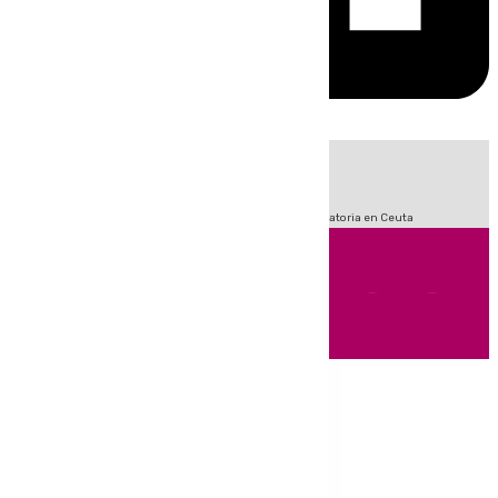
HOY
|
Fútbol
Sucesos
LaLiga
Primera División
Crisis Migratoria en Ceuta
Andalucía