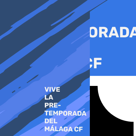
Ir
al
contenido
Tiktok