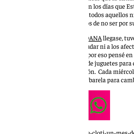
tarde noche de un miércoles. Son los días que E
hacer de su ilusión la ilusión de todos aquellos
tendrían un regalo en sus manos de no ser por su
«Dos semanas antes de que la
DANA
llegase, tu
mucho el hecho de no poder ayudar ni a los afect
Valencia, me impactó mucho y por eso pensé en 
ocurrió organizar una recogida de juguetes para 
joven de 29 años de 101 Televisión. Cada miérco
asociación ubicada cerca de Barbarela para camb
https://www.101tv.es/la-vida-de-cloti-un-mes-d