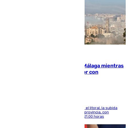
08.08.2026
El taró tiñe de niebla la costa de Málaga mientras
el calor se concentra en el interior con
Antequera en aviso amarillo
Mientras se alivia la sensación de bochorno en el litoral, la subida
térmica se notará sobre todo en el norte de la provincia, con
máximas que rozarán los 38 grados hasta las 21.00 horas