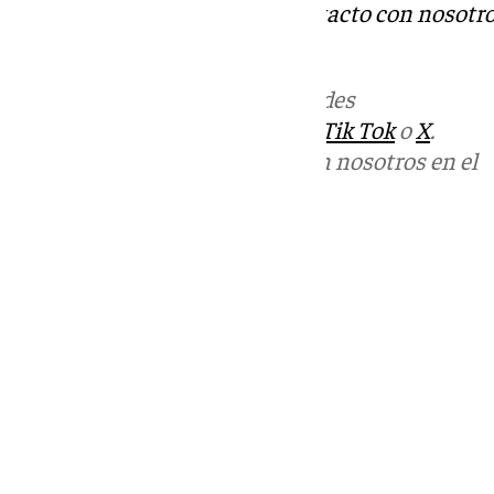
Tok
o
X
. Puedes ponerte en contacto con nosotro
informativos@101tv.es
.
Más noticias de
101TV
en las redes
sociales:
Instagram
,
Facebook
,
Tik Tok
o
X
.
Puedes ponerte en contacto con nosotros en el
correo
informativos@101tv.es
Tags:
Últimas noticias